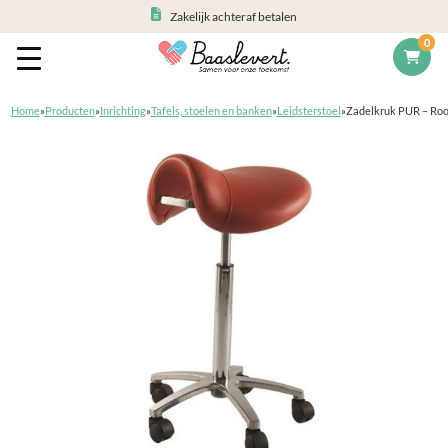
Zakelijk achteraf betalen
0
Home
»
Producten
»
Inrichting
»
Tafels, stoelen en banken
»
Leidsterstoel
»
Zadelkruk PUR – Ro