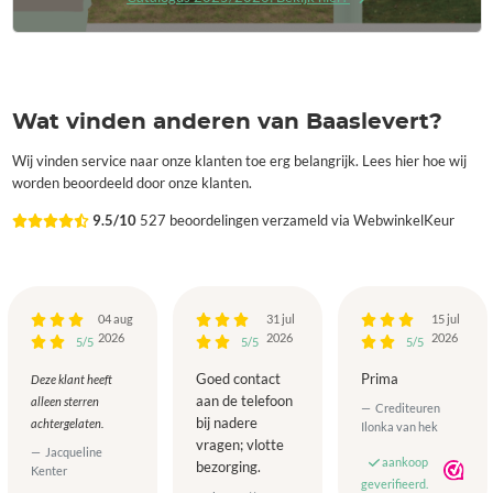
Wat vinden anderen van Baaslevert?
Wij vinden service naar onze klanten toe erg belangrijk. Lees hier hoe wij
worden beoordeeld door onze klanten.
9.5/10
527 beoordelingen verzameld via WebwinkelKeur
04 aug
31 jul
15 jul
2026
2026
2026
5/5
5/5
5/5
Goed contact
Prima
Deze klant heeft
aan de telefoon
alleen sterren
Crediteuren
bij nadere
achtergelaten.
Ilonka van hek
vragen; vlotte
Jacqueline
aankoop
bezorging.
Kenter
geverifieerd.