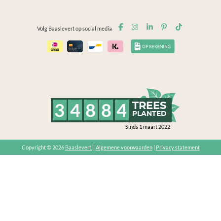
Volg Baaslevert op social media
3
4
8
8
4
TREES
PLANTED
Sinds 1 maart 2022
Copyright © 2026
Baaslevert.
|
Algemene voorwaarden
|
Privacy statement