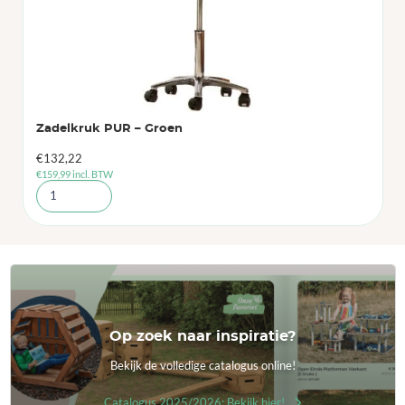
Zadelkruk PUR – Groen
€
132,22
€
159,99
incl. BTW
Op zoek naar inspiratie?
Bekijk de volledige catalogus online!
Catalogus 2025/2026: Bekijk hier!