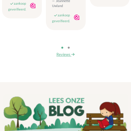
Jeannette
aankoop
Uwland
geverifieerd.
aankoop
geverifieerd.
Reviews