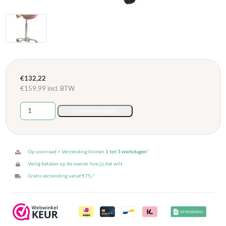
€
132,22
€
159,99
incl. BTW
Zadelkruk
In winkelwagen
PUR
-
Rood
aantal
Op voorraad = Verzending binnen
1 tot 3 werkdagen
*
Veilig betalen op de manier hoe jij dat wilt
Gratis verzending vanaf €75,-*