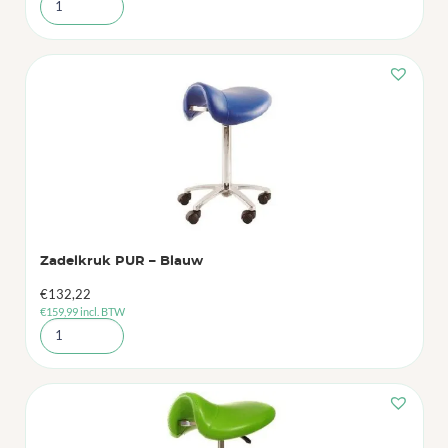
Zadelkruk PUR – Blauw
€
132,22
€
159,99
incl. BTW