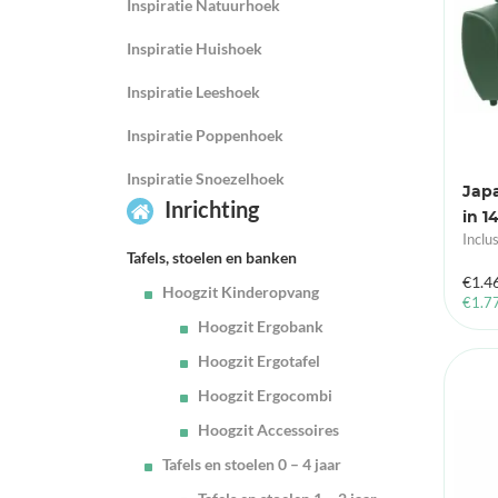
Inspiratie Natuurhoek
Inspiratie Huishoek
Inspiratie Leeshoek
Inspiratie Poppenhoek
Inspiratie Snoezelhoek
Japa
Inrichting
in 1
Inclu
Tafels, stoelen en banken
€
1.4
Hoogzit Kinderopvang
€
1.7
Hoogzit Ergobank
Hoogzit Ergotafel
Hoogzit Ergocombi
Hoogzit Accessoires
Tafels en stoelen 0 – 4 jaar