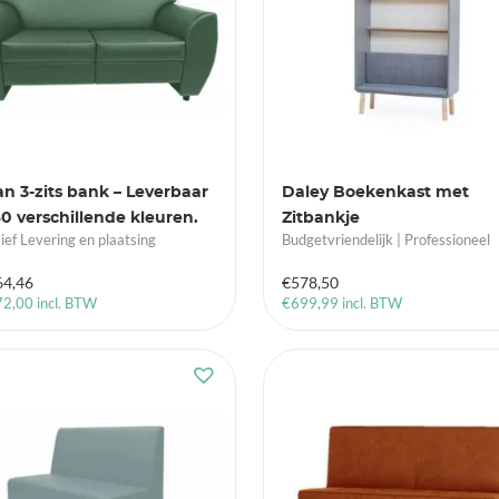
n 3-zits bank – Leverbaar
Daley Boekenkast met
40 verschillende kleuren.
Zitbankje
sief Levering en plaatsing
Budgetvriendelijk | Professioneel
64,46
€
578,50
72,00
incl. BTW
€
699,99
incl. BTW