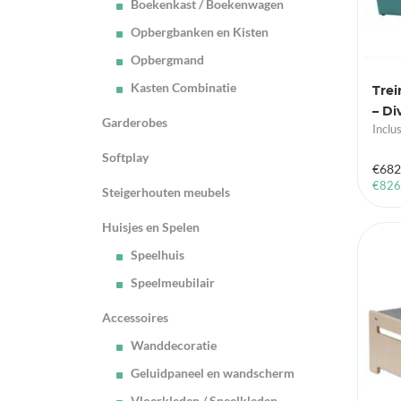
Boekenkast / Boekenwagen
Opbergbanken en Kisten
Opbergmand
Kasten Combinatie
Tre
– Di
Garderobes
Inclu
Softplay
€
682
€
826
Steigerhouten meubels
Huisjes en Spelen
Speelhuis
Speelmeubilair
Accessoires
Wanddecoratie
Geluidpaneel en wandscherm
Vloerkleden / Speelkleden