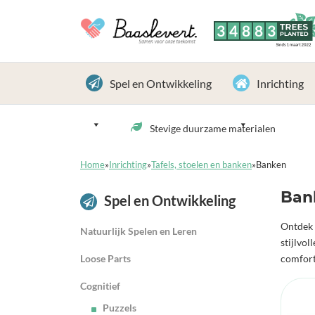
3
4
8
8
3
TREES
PLANTED
Sinds 1 maart 2022
Spel en Ontwikkeling
Inrichting
Stevige duurzame materialen
Home
»
Inrichting
»
Tafels, stoelen en banken
»
Banken
Ban
Spel en Ontwikkeling
Ontdek 
Natuurlijk Spelen en Leren
stijlvo
Loose Parts
comfort
Cognitief
Puzzels