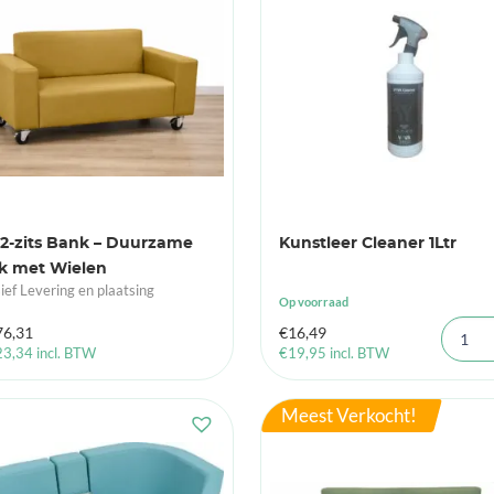
 2-zits Bank – Duurzame
Kunstleer Cleaner 1Ltr
k met Wielen
sief Levering en plaatsing
Op voorraad
76,31
€
16,49
23,34
incl. BTW
€
19,95
incl. BTW
Meest Verkocht!