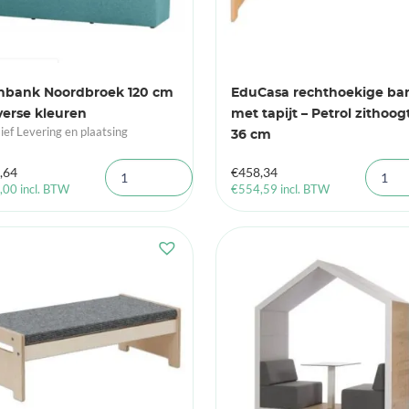
inbank Noordbroek 120 cm
EduCasa rechthoekige ba
verse kleuren
met tapijt – Petrol zithoog
sief Levering en plaatsing
36 cm
,64
€
458,34
,00
incl. BTW
€
554,59
incl. BTW