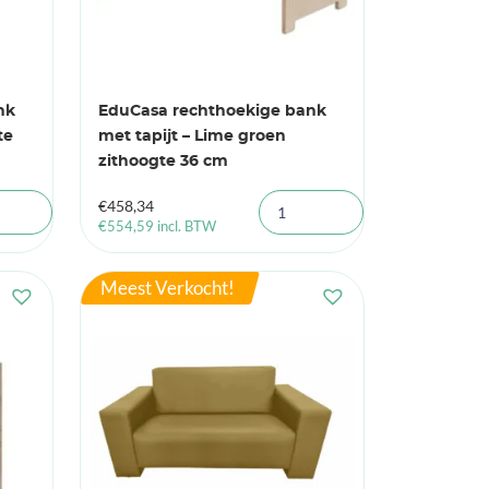
nk
EduCasa rechthoekige bank
te
met tapijt – Lime groen
zithoogte 36 cm
€
458,34
€
554,59
incl. BTW
Meest Verkocht!