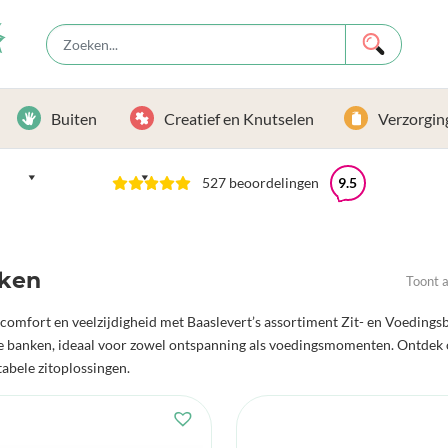
Buiten
Creatief en Knutselen
Verzorgin
527 beoordelingen
9.5
ken
Toont a
comfort en veelzijdigheid met Baaslevert’s assortiment Zit- en Voeding
lle banken, ideaal voor zowel ontspanning als voedingsmomenten. Ontdek 
abele zitoplossingen.