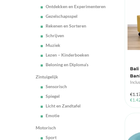
Ontdekken en Experimenteren
Gezelschapsspel
Rekenen en Sorteren
Schrijven
Muziek
Lezen – Kinderboeken
Beloning en Diploma’s
Bali
Ban
Zintuigelijk
Inclu
Sensorisch
€
1.1
Spiegel
€
1.4
Licht en Zandtafel
Emotie
Motorisch
Sport