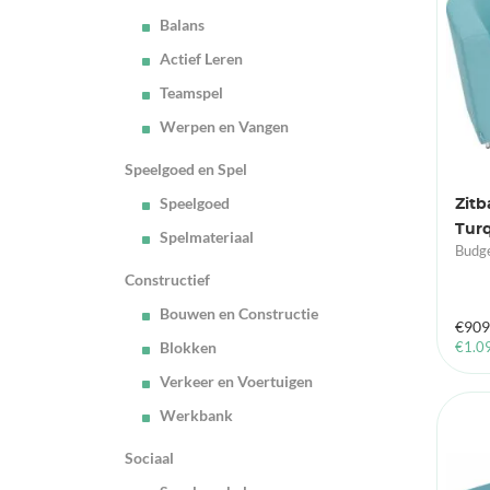
Balans
Actief Leren
Teamspel
Werpen en Vangen
Speelgoed en Spel
Speelgoed
Zitb
Tur
Spelmateriaal
Budge
Constructief
Bouwen en Constructie
€
909
Blokken
€
1.0
Verkeer en Voertuigen
Werkbank
Sociaal