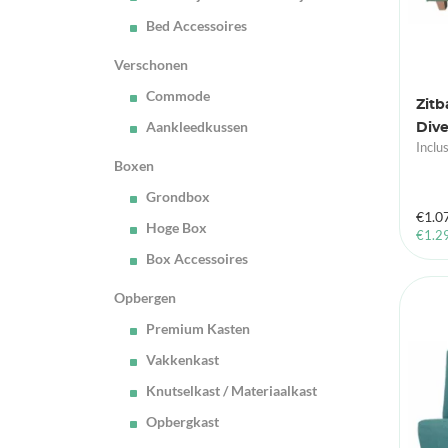
Bed Accessoires
Verschonen
Commode
Zitb
Aankleedkussen
Dive
Inclu
Boxen
Grondbox
€
1.0
Hoge Box
€
1.2
Box Accessoires
Opbergen
Premium Kasten
Vakkenkast
Knutselkast / Materiaalkast
Opbergkast