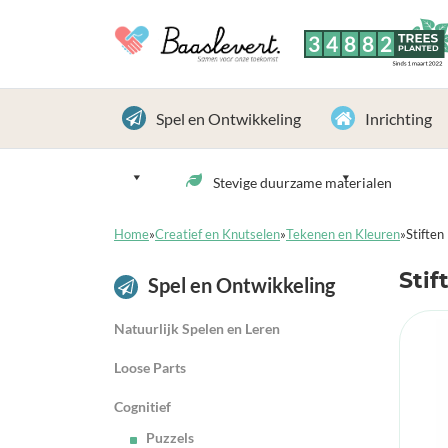
3
4
8
8
2
TREES
PLANTED
Sinds 1 maart 2022
Spel en Ontwikkeling
Inrichting
Stevige duurzame materialen
Home
»
Creatief en Knutselen
»
Tekenen en Kleuren
»
Stiften
Stif
Spel en Ontwikkeling
Natuurlijk Spelen en Leren
Loose Parts
Cognitief
Puzzels