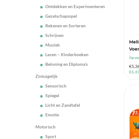
Ontdekken en Experimenteren
Gezelschapsspel
Rekenen en Sorteren
Schrijven
Mel
Muziek
Voe
Lezen – Kinderboeken
Op vo
Beloning en Diploma’s
€
5,3
€
6,4
Zintuigelijk
Sensorisch
Spiegel
Licht en Zandtafel
Emotie
Motorisch
Sport