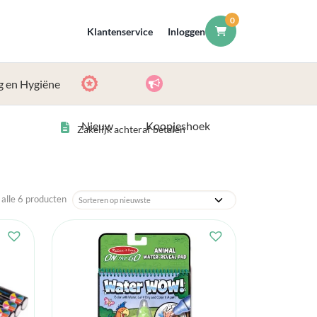
0
Klantenservice
Inloggen
g en Hygiëne
Nieuw
Koopjeshoek
Zakelijk achteraf betalen
 alle 6 producten