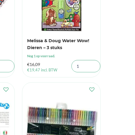
Melissa & Doug Water Wow!
Dieren – 3 stuks
Nog 1 op voorraad.
€
16,09
€
19,47
incl. BTW