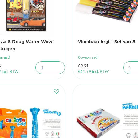
issa & Doug Water Wow!
Vloeibaar krijt – Set van 8
rtuigen
orraad
Op voorraad
6
€
9,91
9
incl. BTW
€
11,99
incl. BTW