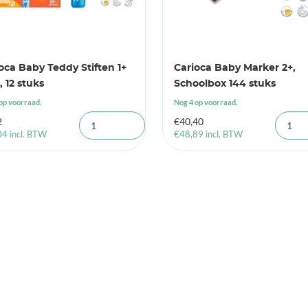
oca Baby Teddy Stiften 1+
Carioca Baby Marker 2+,
, 12 stuks
Schoolbox 144 stuks
op voorraad.
Nog 4 op voorraad.
2
€
40,40
04
incl. BTW
€
48,89
incl. BTW