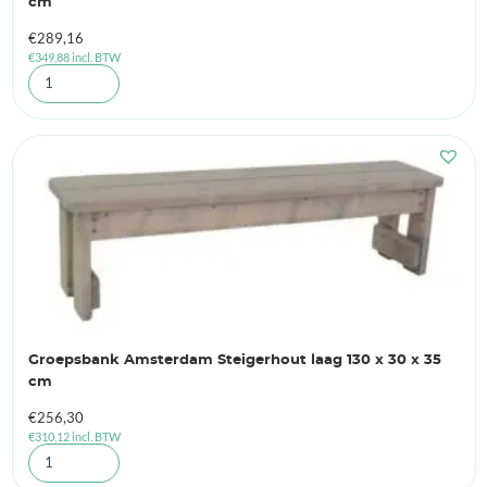
cm
€
289,16
€
349,88
incl. BTW
Groepsbank Amsterdam Steigerhout laag 130 x 30 x 35
cm
€
256,30
€
310,12
incl. BTW