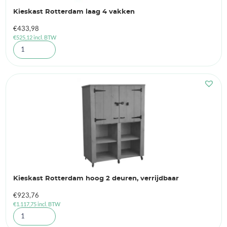
Kieskast Rotterdam laag 4 vakken
€
433,98
€
525,12
incl. BTW
Kieskast Rotterdam hoog 2 deuren, verrijdbaar
€
923,76
€
1.117,75
incl. BTW