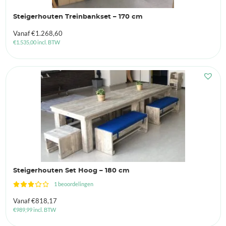
Steigerhouten Treinbankset – 170 cm
Vanaf
€
1.268,60
€
1.535,00
incl. BTW
Steigerhouten Set Hoog – 180 cm
1 beoordelingen
Vanaf
€
818,17
€
989,99
incl. BTW