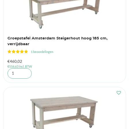
Groepstafel Amsterdam Steigerhout hoog 185 cm,
verrijdbaar
1 beoordelingen
€
460,02
€
556,63
incl. BTW