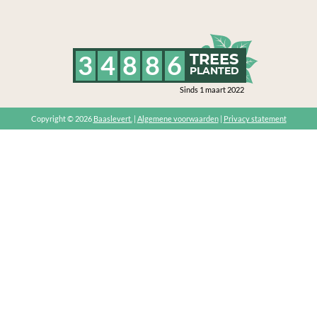
3
4
8
8
6
TREES
PLANTED
Sinds 1 maart 2022
Copyright © 2026
Baaslevert.
|
Algemene voorwaarden
|
Privacy statement