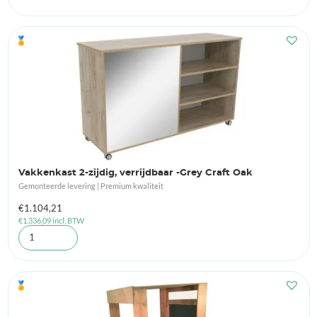
🏅
Vakkenkast 2-zijdig, verrijdbaar -Grey Craft Oak
Gemonteerde levering | Premium kwaliteit
€
1.104,21
€
1.336,09
incl. BTW
🏅