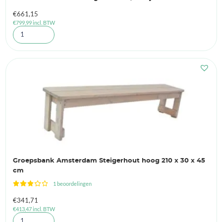
€
661,15
€
799,99
incl. BTW
Groepsbank Amsterdam Steigerhout hoog 210 x 30 x 45
cm
1 beoordelingen
€
341,71
€
413,47
incl. BTW