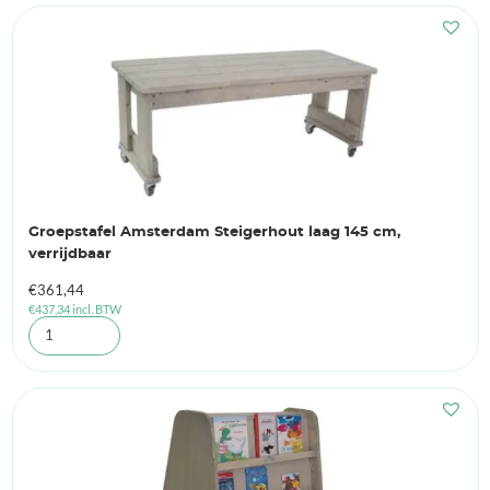
Groepstafel Amsterdam Steigerhout laag 145 cm,
verrijdbaar
€
361,44
€
437,34
incl. BTW