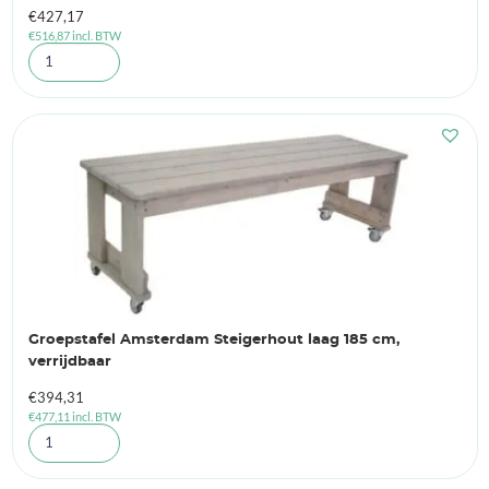
€
427,17
€
516,87
incl. BTW
Groepstafel Amsterdam Steigerhout laag 185 cm,
verrijdbaar
€
394,31
€
477,11
incl. BTW