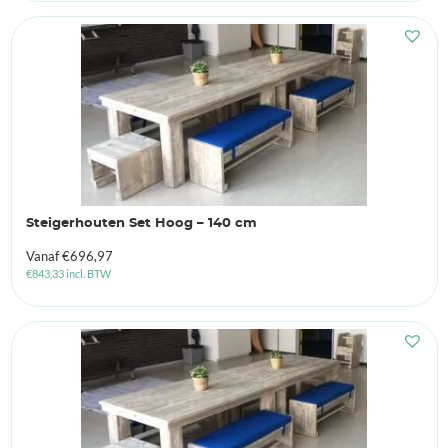
Steigerhouten Set Hoog – 140 cm
Vanaf
€
696,97
€
843,33
incl. BTW