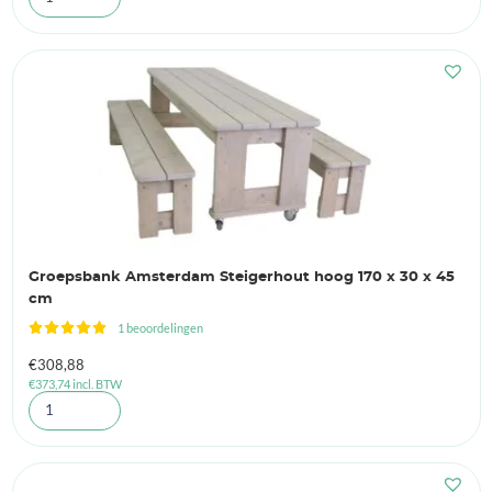
Groepsbank Amsterdam Steigerhout hoog 170 x 30 x 45
cm
1 beoordelingen
€
308,88
€
373,74
incl. BTW