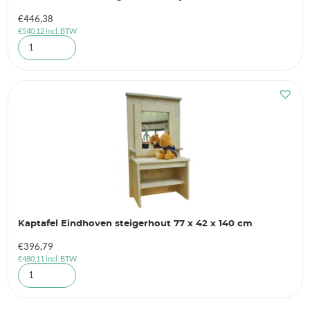
€
446,38
€
540,12
incl. BTW
Kaptafel Eindhoven steigerhout 77 x 42 x 140 cm
€
396,79
€
480,11
incl. BTW