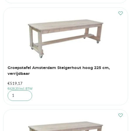
Groepstafel Amsterdam Steigerhout hoog 225 cm,
verrijdbaar
€
519,17
€
628,20
incl. BTW