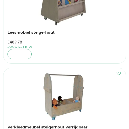
Leesmobiel steigerhout
€
489,78
€
592,63
incl. BTW
Verkleedmeubel steigerhout verrijdbaar