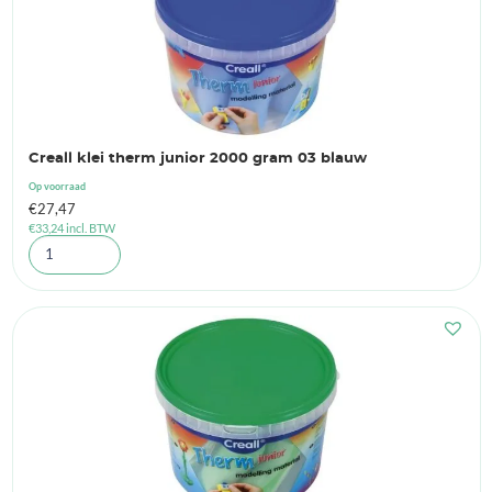
Creall klei therm junior 2000 gram 03 blauw
Op voorraad
€
27,47
€
33,24
incl. BTW