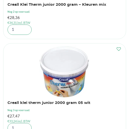
Creall Klei Therm junior 2000 gram – Kleuren mix
Nog 2 op voorraad.
€
28,36
€
34,31
incl. BTW
Creall klei therm junior 2000 gram 05 wit
Nog 3 op voorraad.
€
27,47
€
33,24
incl. BTW