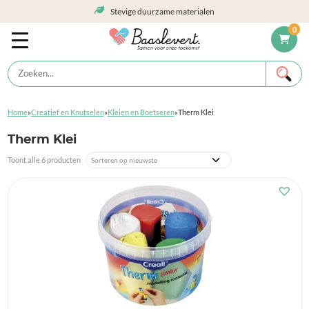
Stevige duurzame materialen
0
Home
»
Creatief en Knutselen
»
Kleien en Boetseren
»
Therm Klei
Therm Klei
Toont alle 6 producten