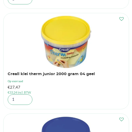
Creall klei therm junior 2000 gram 04 geel
Op voorraad
€
27,47
€
33,24
incl. BTW