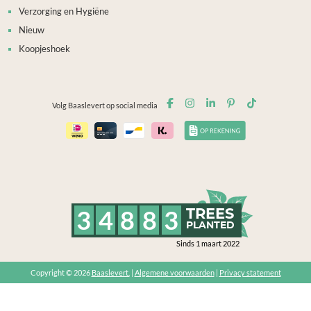
Verzorging en Hygiëne
Nieuw
Koopjeshoek
Volg Baaslevert op social media
3
4
8
8
3
TREES
PLANTED
Sinds 1 maart 2022
Copyright © 2026
Baaslevert.
|
Algemene voorwaarden
|
Privacy statement