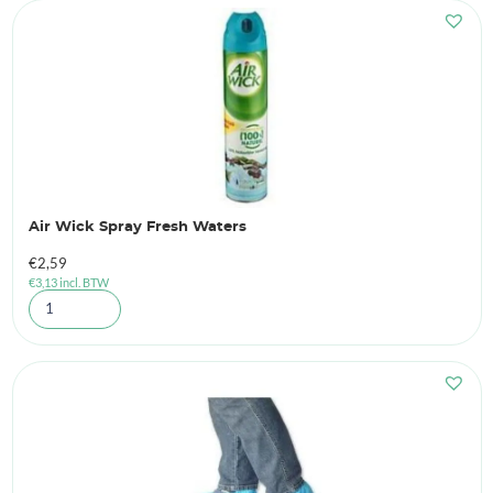
Air Wick Spray Fresh Waters
€
2,59
€
3,13
incl. BTW