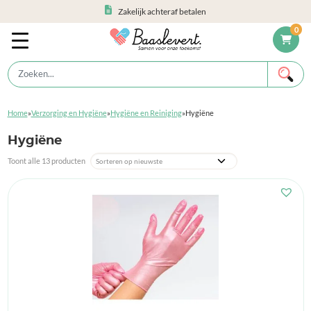
Zakelijk achteraf betalen
0
Home
»
Verzorging en Hygiëne
»
Hygiëne en Reiniging
»
Hygiëne
Hygiëne
Toont alle 13 producten