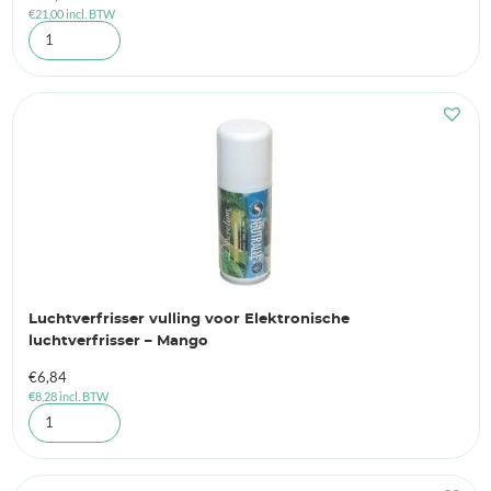
€
21,00
incl. BTW
Luchtverfrisser vulling voor Elektronische
luchtverfrisser – Mango
€
6,84
€
8,28
incl. BTW