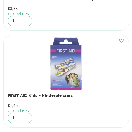
€
3,35
€
4,05
incl. BTW
FIRST AID Kids – Kinderpleisters
€
1,65
€
2,00
incl. BTW