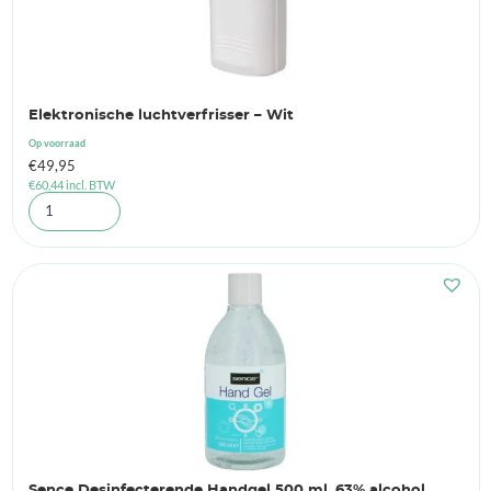
Elektronische luchtverfrisser – Wit
Op voorraad
€
49,95
€
60,44
incl. BTW
Sence Desinfecterende Handgel 500 ml, 63% alcohol