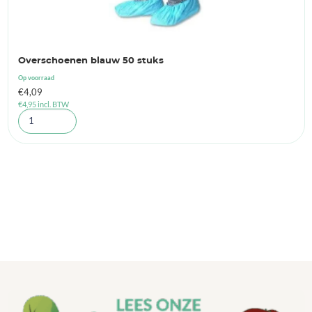
Overschoenen blauw 50 stuks
Op voorraad
€
4,09
€
4,95
incl. BTW