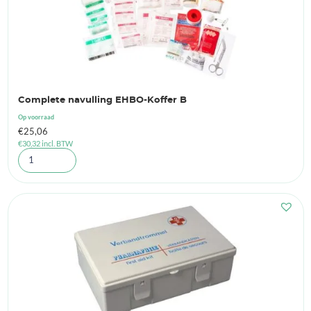
Complete navulling EHBO-Koffer B
Op voorraad
€
25,06
€
30,32
incl. BTW