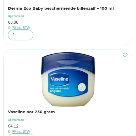
Derma Eco Baby beschermende billenzalf – 100 ml
Op voorraad
€
3,88
€
4,70
incl. BTW
Vaseline pot 250 gram
Op voorraad
€
4,12
€
4,99
incl. BTW