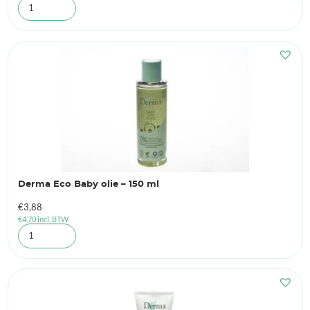
Derma Eco Baby olie – 150 ml
€
3,88
€
4,70
incl. BTW