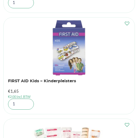
FIRST AID Kids – Kinderpleisters
€
1,65
€
2,00
incl. BTW