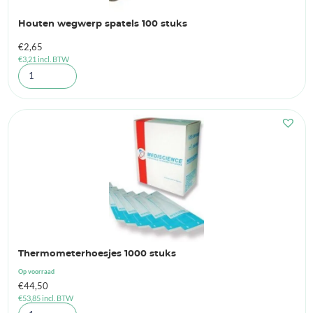
Houten wegwerp spatels 100 stuks
€
2,65
€
3,21
incl. BTW
Thermometerhoesjes 1000 stuks
Op voorraad
€
44,50
€
53,85
incl. BTW