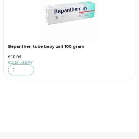
Bepanthen tube baby zalf 100 gram
€
10,04
€
12,15
incl. BTW