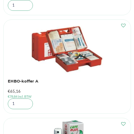
EHBO-koffer A
€
65,16
€
78,84
incl. BTW