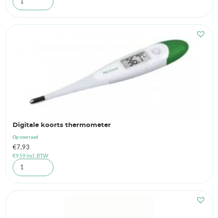
Digitale koorts thermometer
Op voorraad
€
7,93
€
9,59
incl. BTW