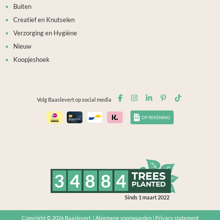
Buiten
Creatief en Knutselen
Verzorging en Hygiëne
Nieuw
Koopjeshoek
Volg Baaslevert op social media
3
4
8
8
4
TREES
PLANTED
Sinds 1 maart 2022
Copyright © 2026
Baaslevert.
|
Algemene voorwaarden
|
Privacy statement