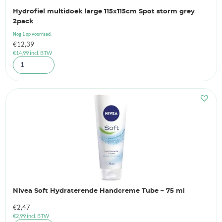
Hydrofiel multidoek large 115x115cm Spot storm grey
2pack
Nog 1 op voorraad.
€
12,39
€
14,99
incl. BTW
Nivea Soft Hydraterende Handcreme Tube – 75 ml
€
2,47
€
2,99
incl. BTW