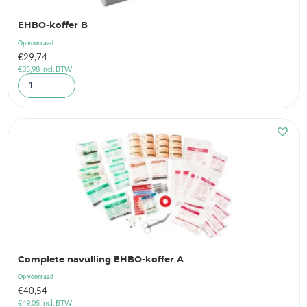
EHBO-koffer B
Op voorraad
€
29,74
€
35,98
incl. BTW
Complete navulling EHBO-koffer A
Op voorraad
€
40,54
€
49,05
incl. BTW