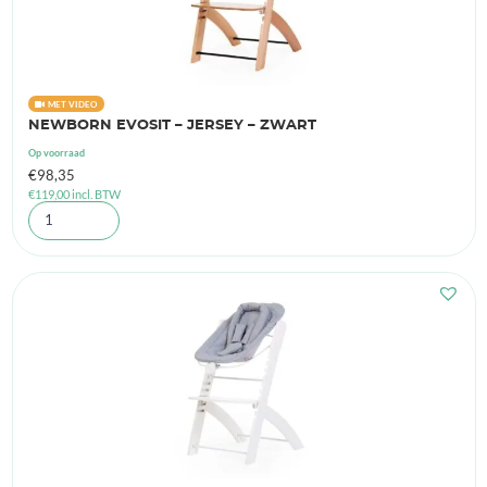
MET VIDEO
NEWBORN EVOSIT – JERSEY – ZWART
Op voorraad
€
98,35
€
119,00
incl. BTW