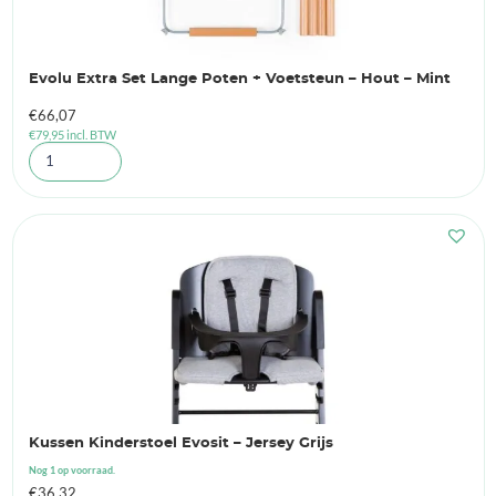
Evolu Extra Set Lange Poten + Voetsteun – Hout – Mint
€
66,07
€
79,95
incl. BTW
Kussen Kinderstoel Evosit – Jersey Grijs
Nog 1 op voorraad.
€
36,32