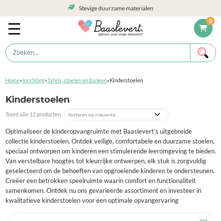
Stevige duurzame materialen
0
Home
»
Inrichting
»
Tafels, stoelen en banken
»
Kinderstoelen
Kinderstoelen
Toont alle 12 producten
Optimaliseer de kinderopvangruimte met Baaslevert’s uitgebreide
collectie kinderstoelen. Ontdek veilige, comfortabele en duurzame stoelen,
speciaal ontworpen om kinderen een stimulerende leeromgeving te bieden.
Van verstelbare hoogtes tot kleurrijke ontwerpen, elk stuk is zorgvuldig
geselecteerd om de behoeften van opgroeiende kinderen te ondersteunen.
Creëer een betrokken speelruimte waarin comfort en functionaliteit
samenkomen. Ontdek nu ons gevarieerde assortiment en investeer in
kwalitatieve kinderstoelen voor een optimale opvangervaring