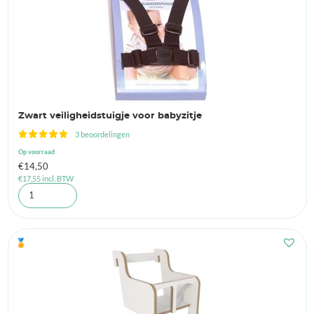
Zwart veiligheidstuigje voor babyzitje
3 beoordelingen
Op voorraad
€
14,50
€
17,55
incl. BTW
🏅