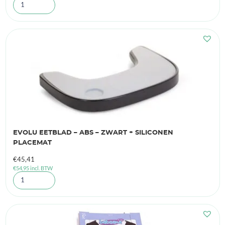
EVOLU EETBLAD – ABS – ZWART + SILICONEN
PLACEMAT
€
45,41
€
54,95
incl. BTW