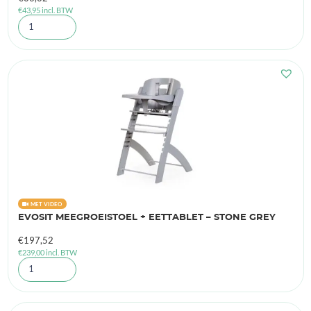
€
43,95
incl. BTW
MET VIDEO
EVOSIT MEEGROEISTOEL + EETTABLET – STONE GREY
€
197,52
€
239,00
incl. BTW