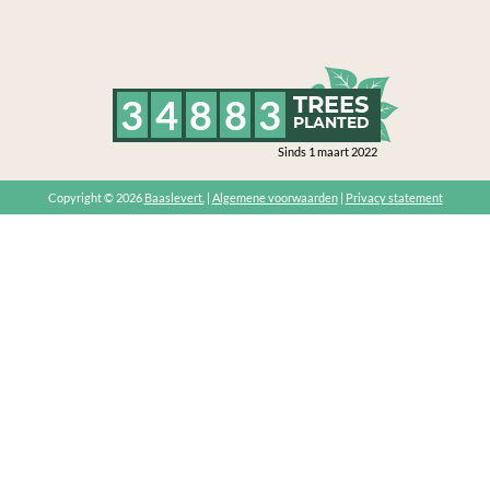
3
4
8
8
3
TREES
PLANTED
Sinds 1 maart 2022
Copyright © 2026
Baaslevert.
|
Algemene voorwaarden
|
Privacy statement