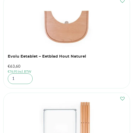
Evolu Eetablet – Eetblad Hout Naturel
€
63,60
€
76,95
incl. BTW