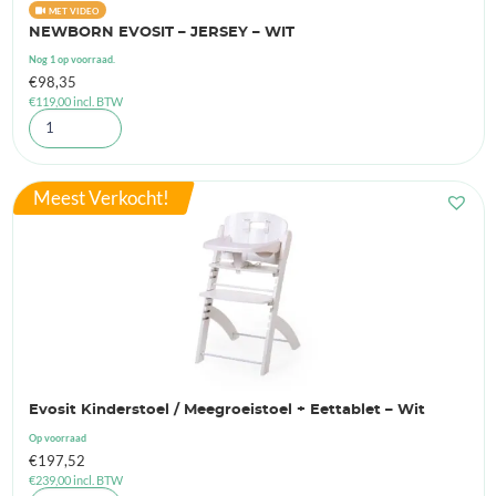
MET VIDEO
NEWBORN EVOSIT – JERSEY – WIT
Nog 1 op voorraad.
€
98,35
€
119,00
incl. BTW
Meest Verkocht!
Evosit Kinderstoel / Meegroeistoel + Eettablet – Wit
Op voorraad
€
197,52
€
239,00
incl. BTW