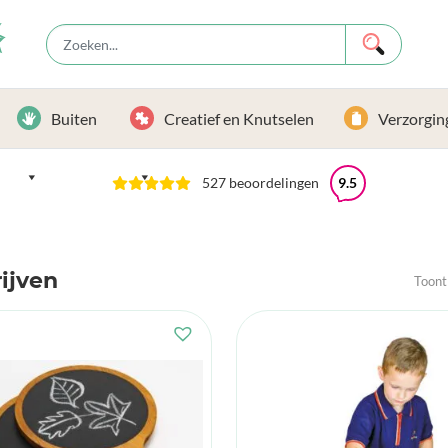
Buiten
Creatief en Knutselen
Verzorgin
527 beoordelingen
9.5
ijven
Toont