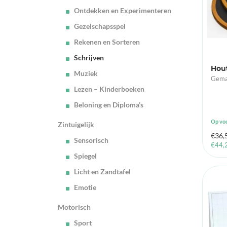
Ontdekken en Experimenteren
Gezelschapsspel
Rekenen en Sorteren
Schrijven
Hout
Muziek
Gemaa
Lezen – Kinderboeken
Beloning en Diploma’s
Op vo
Zintuigelijk
€
36,
Sensorisch
€
44,
Spiegel
Licht en Zandtafel
Emotie
Motorisch
Sport