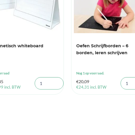
netisch whiteboard
Oefen Schrijfborden – 6
borden, leren schrijven
orraad
Nog 1 op voorraad.
45
€
20,09
99
incl. BTW
€
24,31
incl. BTW