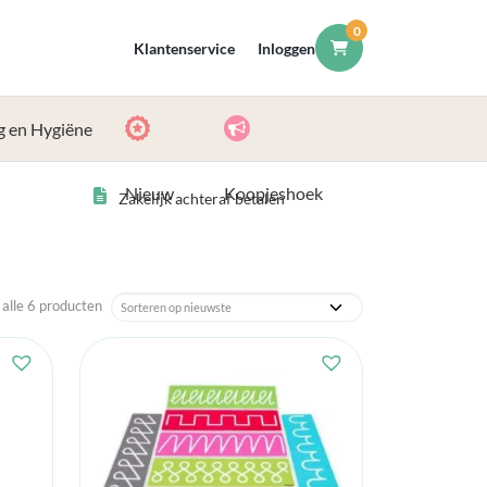
0
Klantenservice
Inloggen
g en Hygiëne
Nieuw
Koopjeshoek
Zakelijk achteraf betalen
 alle 6 producten