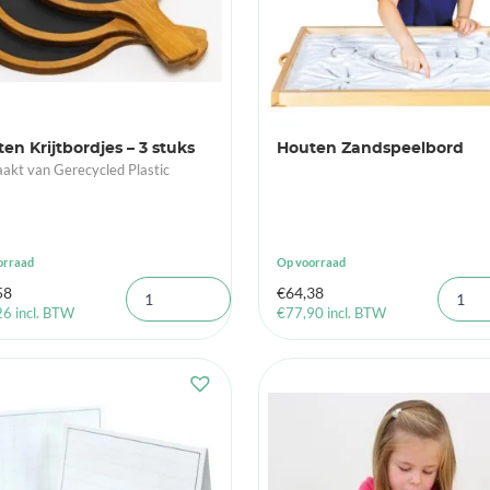
en Krijtbordjes – 3 stuks
Houten Zandspeelbord
kt van Gerecycled Plastic
orraad
Op voorraad
58
€
64,38
26
incl. BTW
€
77,90
incl. BTW