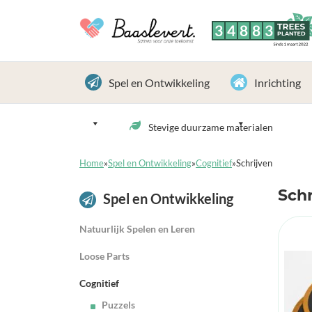
3
4
8
8
3
TREES
PLANTED
Sinds 1 maart 2022
Spel en Ontwikkeling
Inrichting
Stevige duurzame materialen
Home
»
Spel en Ontwikkeling
»
Cognitief
»
Schrijven
Schr
Spel en Ontwikkeling
Natuurlijk Spelen en Leren
Loose Parts
Cognitief
Puzzels