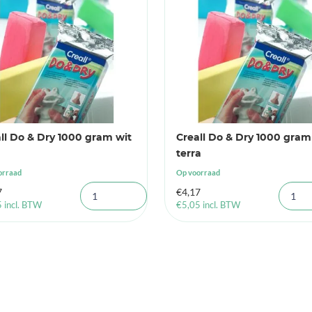
ll Do & Dry 1000 gram wit
Creall Do & Dry 1000 gram
terra
orraad
Op voorraad
7
€
4,17
5
incl. BTW
€
5,05
incl. BTW