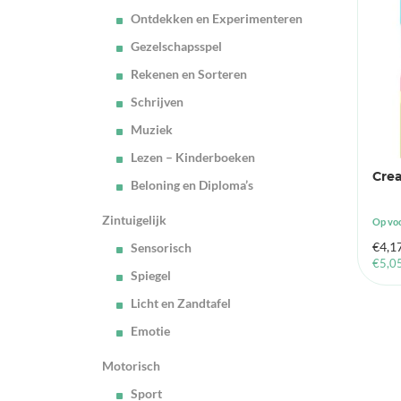
Ontdekken en Experimenteren
Gezelschapsspel
Rekenen en Sorteren
Schrijven
Muziek
Lezen – Kinderboeken
Crea
Beloning en Diploma’s
Zintuigelijk
Op vo
€
4,1
Sensorisch
€
5,0
Spiegel
Licht en Zandtafel
Emotie
Motorisch
Sport