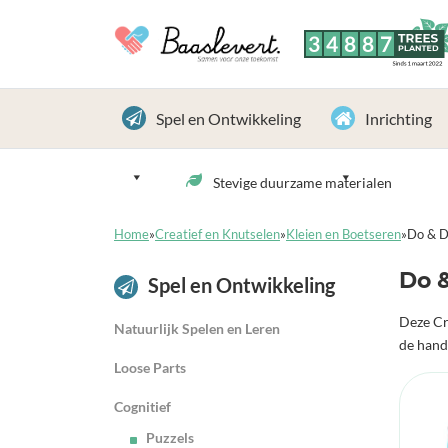
3
4
8
8
7
TREES
PLANTED
Sinds 1 maart 2022
Spel en Ontwikkeling
Inrichting
Stevige duurzame materialen
Home
»
Creatief en Knutselen
»
Kleien en Boetseren
»
Do & D
Do 
Spel en Ontwikkeling
Deze Cr
Natuurlijk Spelen en Leren
de hand
Loose Parts
Cognitief
Puzzels