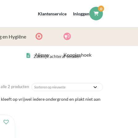
0
Klantenservice
Inloggen
g en Hygiëne
Nieuw
Koopjeshoek
Zakelijk achteraf betalen
 alle 2 producten
kleeft op vrijwel iedere ondergrond en plakt niet aan