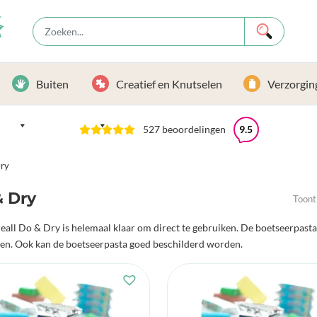
Buiten
Creatief en Knutselen
Verzorgin
527 beoordelingen
9.5
ry
& Dry
Toont
eall Do & Dry is helemaal klaar om direct te gebruiken. De boetseerpasta 
en. Ook kan de boetseerpasta goed beschilderd worden.