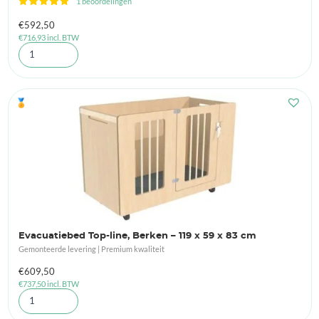
1 beoordelingen
€
592,50
€
716,93
incl. BTW
🏅
Evacuatiebed Top-line, Berken – 119 x 59 x 83 cm
Gemonteerde levering | Premium kwaliteit
€
609,50
€
737,50
incl. BTW