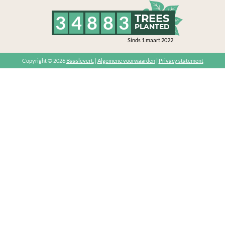
3
4
8
8
3
TREES
PLANTED
Sinds 1 maart 2022
Copyright © 2026
Baaslevert.
|
Algemene voorwaarden
|
Privacy statement