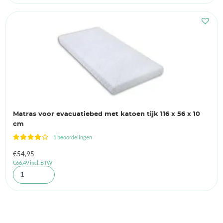
Matras voor evacuatiebed met katoen tijk 116 x 56 x 10
cm
1 beoordelingen
€
54,95
€
66,49
incl. BTW