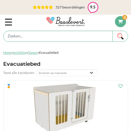
527 beoordelingen
9.5
0
Home
»
Inrichting
»
Slapen
»
Evacuatiebed
Evacuatiebed
Toont alle 4 producten
🏅