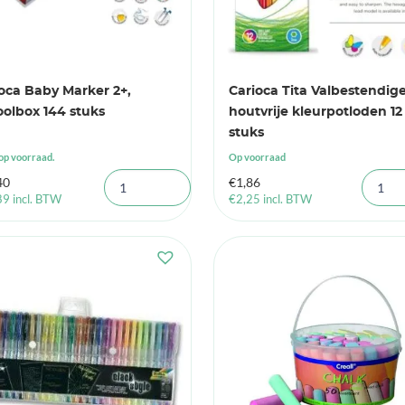
oca Baby Marker 2+,
Carioca Tita Valbestendig
olbox 144 stuks
houtvrije kleurpotloden 12
stuks
op voorraad.
Op voorraad
40
€
1,86
89
incl. BTW
€
2,25
incl. BTW