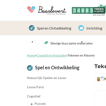
3
4
8
8
3
TREES
PLANTED
Sinds 1 maart 2022
Spel en Ontwikkeling
Inrichting
Stevige duurzame materialen
Home
»
Creatief en Knutselen
»
Tekenen en Kleuren
Tek
Spel en Ontwikkeling
Natuurlijk Spelen en Leren
(
Loose Parts
Cognitief
Puzzels