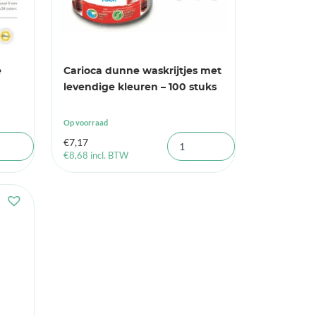
e
Carioca dunne waskrijtjes met
levendige kleuren – 100 stuks
Op voorraad
€
7,17
€
8,68
incl. BTW