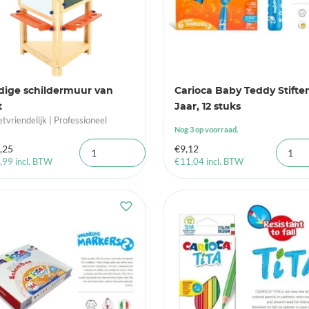
jdige schildermuur van
Carioca Baby Teddy Stiften
t
Jaar, 12 stuks
tvriendelijk | Professioneel
Nog 3 op voorraad.
,25
€
9,12
,99
incl. BTW
€
11,04
incl. BTW