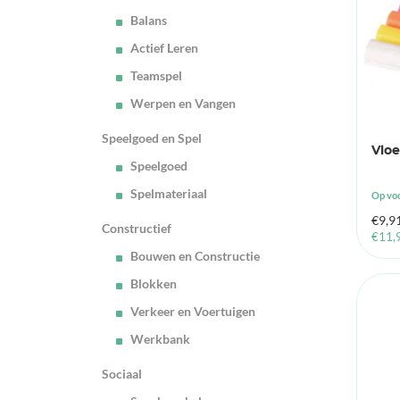
Balans
Actief Leren
Teamspel
Werpen en Vangen
Speelgoed en Spel
Vloe
Speelgoed
Spelmateriaal
Op vo
€
9,9
Constructief
€
11,
Bouwen en Constructie
Blokken
Verkeer en Voertuigen
Werkbank
Sociaal