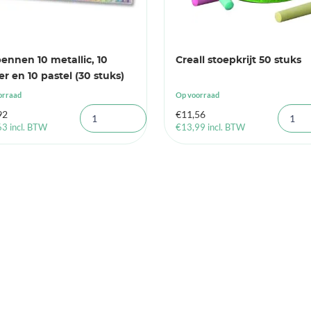
ennen 10 metallic, 10
Creall stoepkrijt 50 stuks
ter en 10 pastel (30 stuks)
orraad
Op voorraad
92
€
11,56
63
incl. BTW
€
13,99
incl. BTW