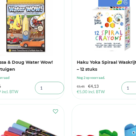
issa & Doug Water Wow!
Haku Yoka Spiraal Waskrijt
rtuigen
– 12 stuks
orraad
Nog 2 op voorraad.
Oorspronkelijke
Huidige
6
€
4,13
€
5,45
9
incl. BTW
€
5,00
incl. BTW
prijs
prijs
was:
is:
€5,45.
€4,13.