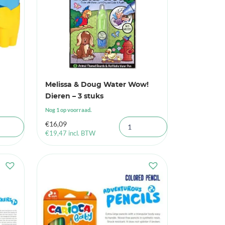
Melissa & Doug Water Wow!
Dieren – 3 stuks
Nog 1 op voorraad.
€
16,09
€
19,47
incl. BTW