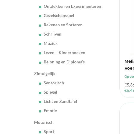
Ontdekken en Experimenteren
Gezelschapsspel
Rekenen en Sorteren
Schrijven
Muziek
Lezen – Kinderboeken
Beloning en Diploma’s
Mel
Voe
Zintuigelijk
Op vo
Sensorisch
€
5,3
€
6,4
Spiegel
Licht en Zandtafel
Emotie
Motorisch
Sport