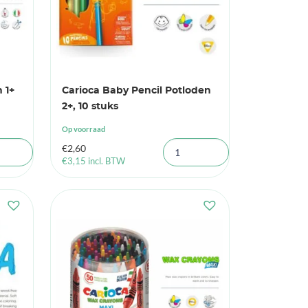
 1+
Carioca Baby Pencil Potloden
2+, 10 stuks
Op voorraad
€
2,60
€
3,15
incl. BTW