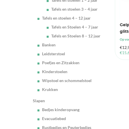
Tafels en stoelen 1 – 2 jaar
Tafels en stoelen 3 – 4 jaar
Tafels en stoelen 4 – 12 jaar
Gelp
Tafels en Stoelen 4 – 7 jaar
glit
Tafels en Stoelen 8 – 12 jaar
Op vo
Banken
€
12,
€
15,
Leidsterstoel
Poefjes en Zitzakken
Kinderstoelen
Wipstoel en schommelstoel
Krukken
Slapen
Bedjes kinderopvang
Evacuatiebed
Rustbedjes en Peuterbedjes