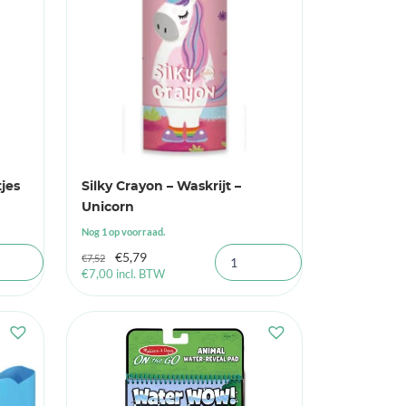
jes
Silky Crayon – Waskrijt –
Unicorn
Nog 1 op voorraad.
Oorspronkelijke
Huidige
€
5,79
€
7,52
€
7,00
incl. BTW
prijs
prijs
was:
is:
€7,52.
€5,79.