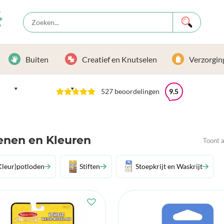
Buiten
Creatief en Knutselen
Verzorgin
527 beoordelingen
9.5
enen en Kleuren
Toont a
Kleur)potloden
Stiften
Stoepkrijt en Waskrijt