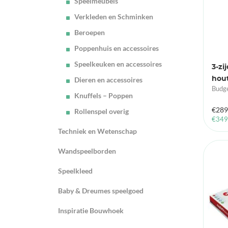
Speelmeubels
Verkleden en Schminken
Beroepen
Poppenhuis en accessoires
Speelkeuken en accessoires
3-zi
hou
Dieren en accessoires
Budge
Knuffels – Poppen
€
289
Rollenspel overig
€
349
Techniek en Wetenschap
Wandspeelborden
Speelkleed
Baby & Dreumes speelgoed
Inspiratie Bouwhoek