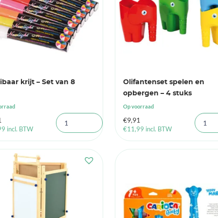
ibaar krijt – Set van 8
Olifantenset spelen en
opbergen – 4 stuks
orraad
Op voorraad
1
€
9,91
99
incl. BTW
€
11,99
incl. BTW