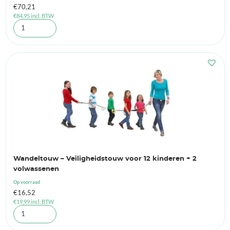
€
70,21
€
84,95
incl. BTW
Wandeltouw – Veiligheidstouw voor 12 kinderen + 2
volwassenen
Op voorraad
€
16,52
€
19,99
incl. BTW