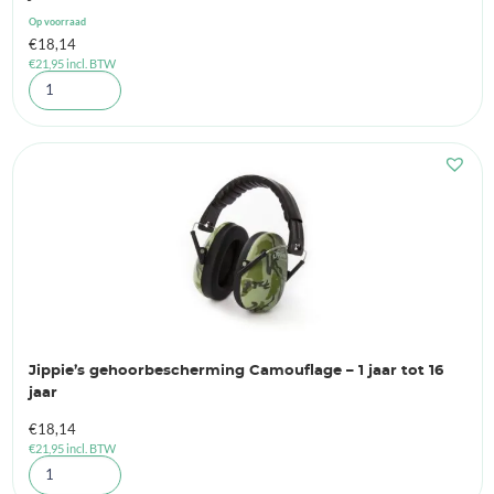
Op voorraad
€
18,14
€
21,95
incl. BTW
Jippie’s gehoorbescherming Camouflage – 1 jaar tot 16
jaar
€
18,14
€
21,95
incl. BTW