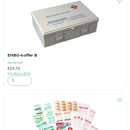
EHBO-koffer B
Op voorraad
€
29,74
€
35,98
incl. BTW