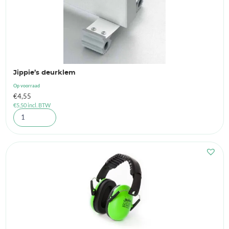
Jippie’s deurklem
Op voorraad
€
4,55
€
5,50
incl. BTW