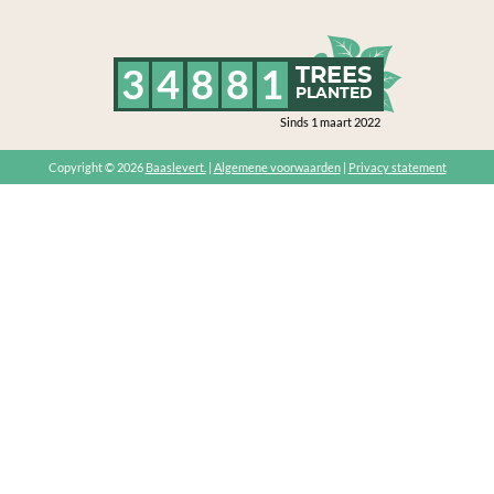
3
4
8
8
1
TREES
PLANTED
Sinds 1 maart 2022
Copyright © 2026
Baaslevert.
|
Algemene voorwaarden
|
Privacy statement