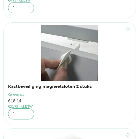
€
4,95
incl. BTW
Kastbeveiliging magneetsloten 2 stuks
Op voorraad
€
18,14
€
21,95
incl. BTW