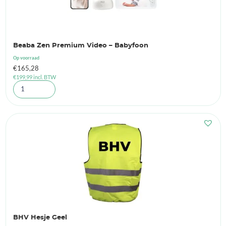
Beaba Zen Premium Video – Babyfoon
Op voorraad
€
165,28
€
199,99
incl. BTW
BHV Hesje Geel