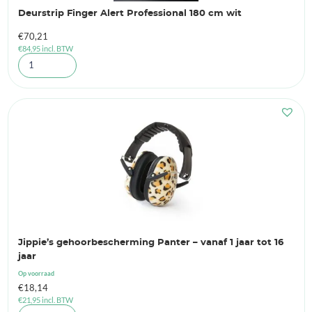
Deurstrip Finger Alert Professional 180 cm wit
€
70,21
€
84,95
incl. BTW
Jippie’s gehoorbescherming Panter – vanaf 1 jaar tot 16
jaar
Op voorraad
€
18,14
€
21,95
incl. BTW