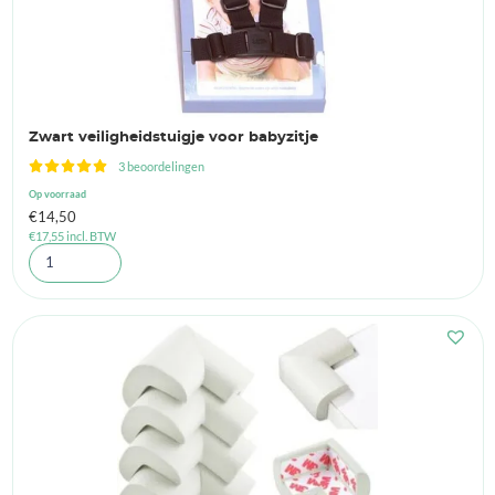
Zwart veiligheidstuigje voor babyzitje
3 beoordelingen
Op voorraad
€
14,50
€
17,55
incl. BTW