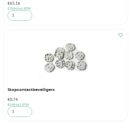
€
65,16
€
78,84
incl. BTW
Stopcontactbeveiligers
€
0,74
€
0,90
incl. BTW