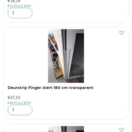
€
18,14
€
21,95
incl. BTW
Deurstrip Finger Alert 180 cm transparant
€
37,15
€
44,95
incl. BTW