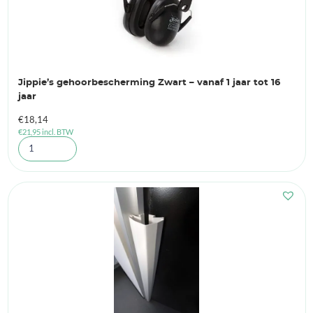
Jippie’s gehoorbescherming Zwart – vanaf 1 jaar tot 16
jaar
€
18,14
€
21,95
incl. BTW