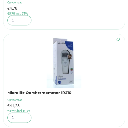
Op voorraad
€
4,78
€
5,78
incl. BTW
Microlife Oorthermometer IR210
Op voorraad
€
41,28
€
49,95
incl. BTW