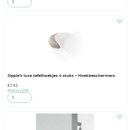
Jippie’s luxe tafelhoekjes 4 stuks – Hoekbeschermers
€
7,42
€
8,98
incl. BTW