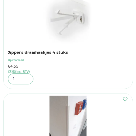
Jippie’s draaihaakjes 4 stuks
Op voorraad
€
4,55
€
5,50
incl. BTW