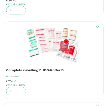
€
34,98
€
42,33
incl. BTW
Complete navulling EHBO-Koffer B
Op voorraad
€
25,06
€
30,32
incl. BTW