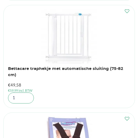
Bettacare traphekje met automatische sluiting (75-82
cm)
€
49,58
€
59,99
incl. BTW