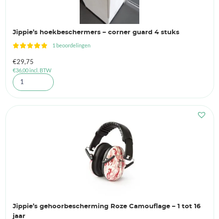
Jippie’s hoekbeschermers – corner guard 4 stuks
1 beoordelingen
€
29,75
€
36,00
incl. BTW
Jippie’s gehoorbescherming Roze Camouflage – 1 tot 16
jaar