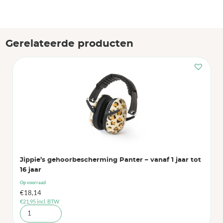
Gerelateerde producten
Jippie’s gehoorbescherming Panter – vanaf 1 jaar tot
16 jaar
Op voorraad
€
18,14
€
21,95
incl. BTW