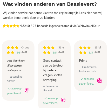
Wat vinden anderen van Baaslevert?
Wij vinden service naar onze klanten toe erg belangrijk. Lees hier hoe wij
worden beoordeeld door onze klanten.
9.5/10
527 beoordelingen verzameld via WebwinkelKeur
04 aug
31 jul
15 jul
2026
2026
2026
5/5
5/5
5/5
Goed contact
Prima
Deze klant heeft
aan de telefoon
alleen sterren
Crediteuren
bij nadere
achtergelaten.
Ilonka van hek
vragen; vlotte
Jacqueline
aankoop
bezorging.
Kenter
geverifieerd.
Jeannette
aankoop
Uwland
geverifieerd.
aankoop
geverifieerd.