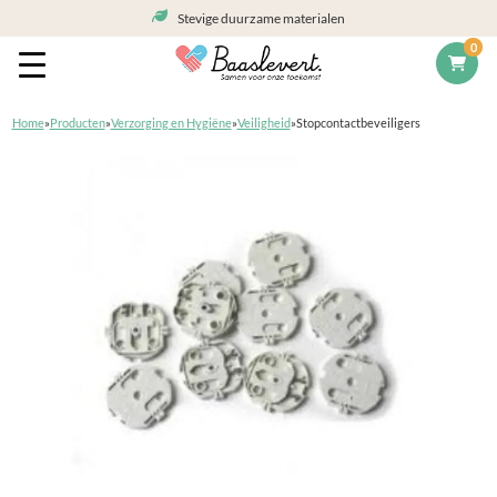
Stevige duurzame materialen
0
Home
»
Producten
»
Verzorging en Hygiëne
»
Veiligheid
»
Stopcontactbeveiligers