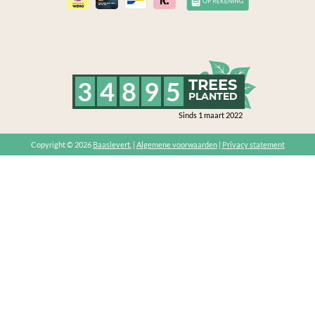
3
4
8
9
5
TREES
PLANTED
Sinds 1 maart 2022
Copyright © 2026
Baaslevert.
|
Algemene voorwaarden
|
Privacy statement