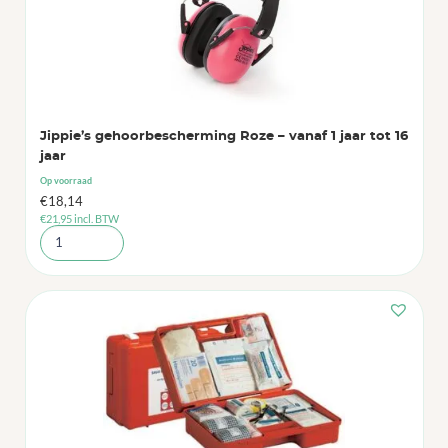
Jippie’s gehoorbescherming Roze – vanaf 1 jaar tot 16
jaar
Op voorraad
€
18,14
€
21,95
incl. BTW