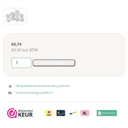
€
0,74
€
0,90
incl. BTW
Stopcontactbeveiligers
In winkelwagen
aantal
Veilig betalen op de manier hoe jij dat wilt
Gratis verzending vanaf €75,-*