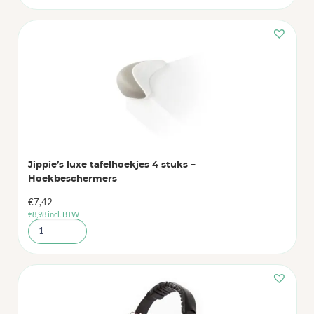
Jippie’s luxe tafelhoekjes 4 stuks –
Hoekbeschermers
€
7,42
€
8,98
incl. BTW