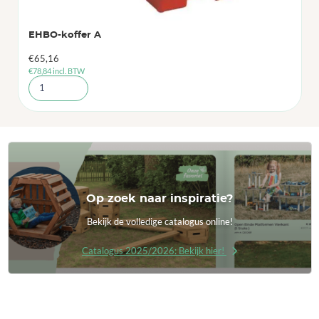
EHBO-koffer A
€
65,16
€
78,84
incl. BTW
Op zoek naar inspiratie?
Bekijk de volledige catalogus online!
Catalogus 2025/2026: Bekijk hier!