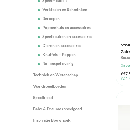
Speelmeubels
Verkleden en Schminken
Beroepen
Poppenhuis en accessoires
Speelkeuken en accessoires
Dieren en accessoires
Stoe
Zal
Knuffels – Poppen
Budge
Rollenspel overig
Op vo
€
57,
Techniek en Wetenschap
€
69,
Wandspeelborden
Speelkleed
Baby & Dreumes speelgoed
Inspiratie Bouwhoek