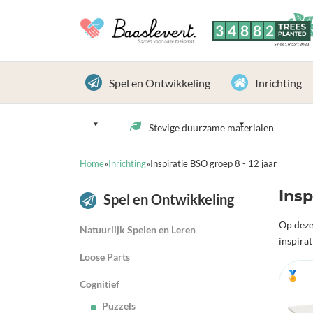
3
4
8
8
2
TREES
PLANTED
Sinds 1 maart 2022
Spel en Ontwikkeling
Inrichting
Stevige duurzame materialen
Home
»
Inrichting
»
Inspiratie BSO groep 8 - 12 jaar
Insp
Spel en Ontwikkeling
Op deze
Natuurlijk Spelen en Leren
inspirat
Loose Parts
🏅
Cognitief
Puzzels