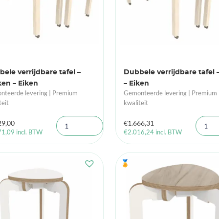
ele verrijdbare tafel –
Dubbele verrijdbare tafel 
en – Eiken
– Eiken
teerde levering | Premium
Gemonteerde levering | Premium
teit
kwaliteit
29,00
€
1.666,31
71,09
incl. BTW
€
2.016,24
incl. BTW
🏅