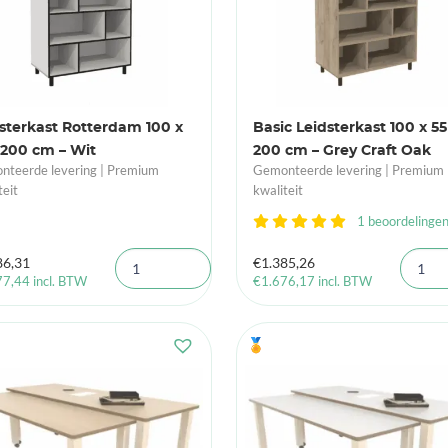
sterkast Rotterdam 100 x
Basic Leidsterkast 100 x 55
 200 cm – Wit
200 cm – Grey Craft Oak
teerde levering | Premium
Gemonteerde levering | Premium
teit
kwaliteit
1 beoordelinge
86,31
€
1.385,26
77,44
incl. BTW
€
1.676,17
incl. BTW
🏅