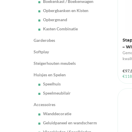
Boekenkast / Boekenwagen
Opbergbanken en Kisten
Opbergmand
Kasten Combinatie
Garderobes
Sta
– Wi
Softplay
Gemon
kwali
Steigerhouten meubels
€
97,
Huisjes en Spelen
€
118
Speelhuis
Speelmeubilair
Accessoires
Wanddecoratie
Geluidpaneel en wandscherm
Vloerkleden / Speelkleden