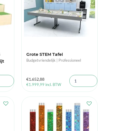
3
Grote STEM Tafel
Budgetvriendelijk | Professioneel
jt
€
1.652,88
€
1.999,99
incl. BTW