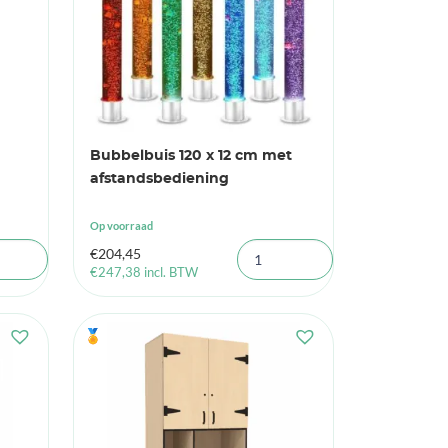
Bubbelbuis 120 x 12 cm met
afstandsbediening
Op voorraad
€
204,45
€
247,38
incl. BTW
🏅