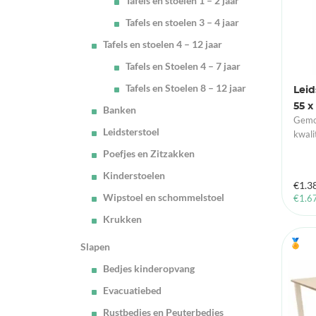
Tafels en stoelen 1 – 2 jaar
Tafels en stoelen 3 – 4 jaar
Tafels en stoelen 4 – 12 jaar
Tafels en Stoelen 4 – 7 jaar
Tafels en Stoelen 8 – 12 jaar
Leid
55 x
Banken
Gemon
Leidsterstoel
kwali
Poefjes en Zitzakken
Kinderstoelen
€
1.3
Wipstoel en schommelstoel
€
1.6
Krukken
🏅
Slapen
Bedjes kinderopvang
Evacuatiebed
Rustbedjes en Peuterbedjes