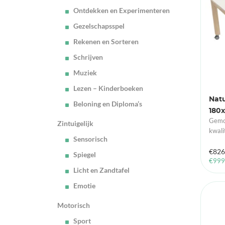
Ontdekken en Experimenteren
Gezelschapsspel
Rekenen en Sorteren
Schrijven
Muziek
Lezen – Kinderboeken
Natu
Beloning en Diploma’s
180x
Gemon
Zintuigelijk
kwali
Sensorisch
€
826
Spiegel
€
999
Licht en Zandtafel
Emotie
Motorisch
Sport