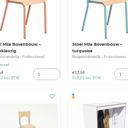
l Mila Bovenbouw –
Stoel Mila Bovenbouw –
mkleurig
turquoise
tvriendelijk | Professioneel
Budgetvriendelijk | Professioneel
orraad
54
€
57,54
62
incl. BTW
€
69,62
incl. BTW
🏅