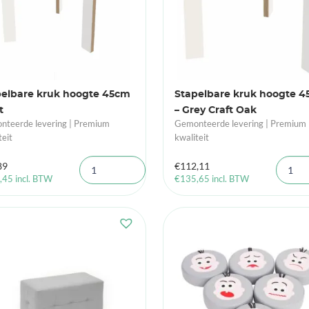
pelbare kruk hoogte 45cm
Stapelbare kruk hoogte 4
t
– Grey Craft Oak
teerde levering | Premium
Gemonteerde levering | Premium
teit
kwaliteit
89
€
112,11
,45
incl. BTW
€
135,65
incl. BTW