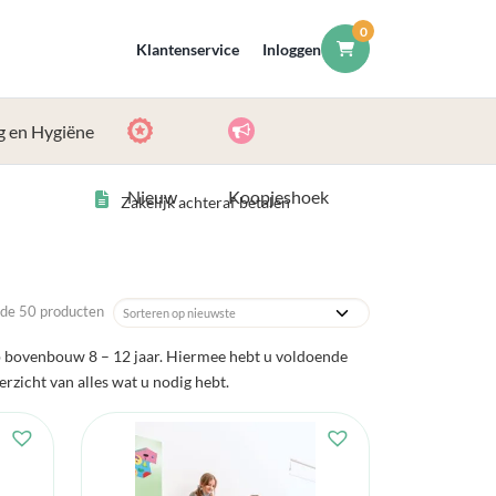
0
Klantenservice
Inloggen
g en Hygiëne
Nieuw
Koopjeshoek
Zakelijk achteraf betalen
de 50 producten
p bovenbouw 8 – 12 jaar. Hiermee hebt u voldoende
erzicht van alles wat u nodig hebt.