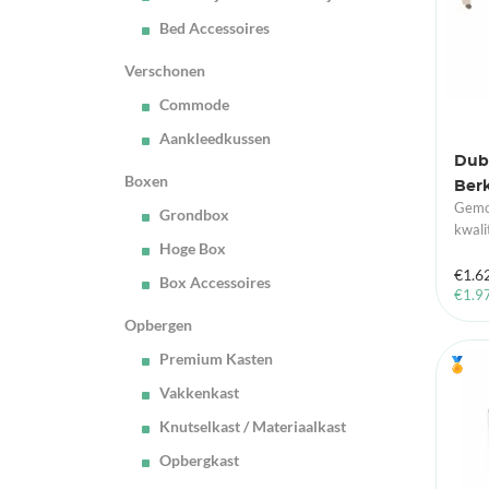
Bed Accessoires
Verschonen
Commode
Aankleedkussen
Dubb
Boxen
Berk
Gemon
Grondbox
kwali
Hoge Box
€
1.6
Box Accessoires
€
1.9
Opbergen
Premium Kasten
🏅
Vakkenkast
Knutselkast / Materiaalkast
Opbergkast