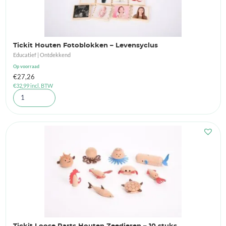
Tickit Houten Fotoblokken – Levensyclus
Educatief | Ontdekkend
Op voorraad
€
27,26
€
32,99
incl. BTW