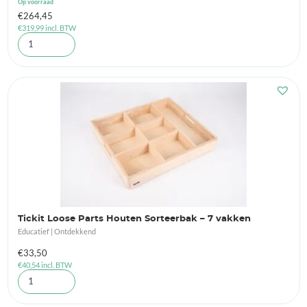
Op voorraad
€
264,45
€
319,99
incl. BTW
Tickit Loose Parts Houten Sorteerbak – 7 vakken
Educatief | Ontdekkend
€
33,50
€
40,54
incl. BTW