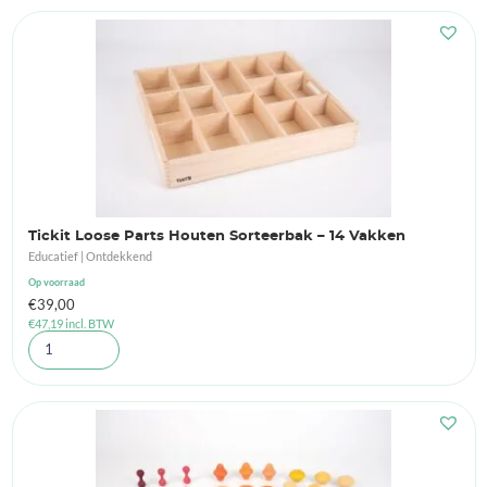
Tickit Loose Parts Houten Sorteerbak – 14 Vakken
Educatief | Ontdekkend
Op voorraad
€
39,00
€
47,19
incl. BTW