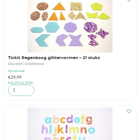
Tickit Regenboog glittervormen – 21 stuks
Educatief | Ontdekkend
Op voorraad
€
29,99
€
36,29
incl. BTW