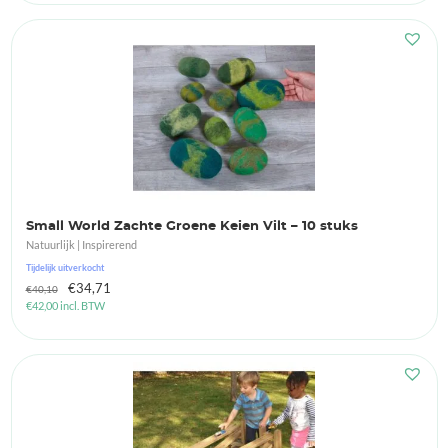
Small World Zachte Groene Keien Vilt – 10 stuks
Natuurlijk | Inspirerend
Tijdelijk uitverkocht
Oorspronkelijke
Huidige
€
34,71
€
40,10
€
42,00
incl. BTW
prijs
prijs
was:
is:
€40,10.
€34,71.