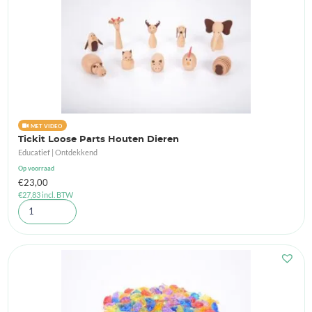
MET VIDEO
Tickit Loose Parts Houten Dieren
Educatief | Ontdekkend
Op voorraad
€
23,00
€
27,83
incl. BTW