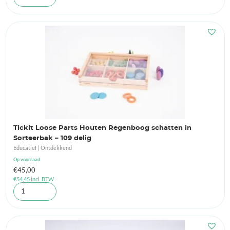
Tickit Loose Parts Houten Regenboog schatten in
Sorteerbak – 109 delig
Educatief | Ontdekkend
Op voorraad
€
45,00
€
54,45
incl. BTW