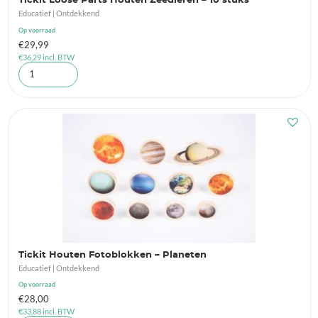
Tickit Loose Parts Houten Zeedieren – 10 stuks
Educatief | Ontdekkend
Op voorraad
€
29,99
€
36,29
incl. BTW
Tickit Houten Fotoblokken – Planeten
Educatief | Ontdekkend
Op voorraad
€
28,00
€
33,88
incl. BTW