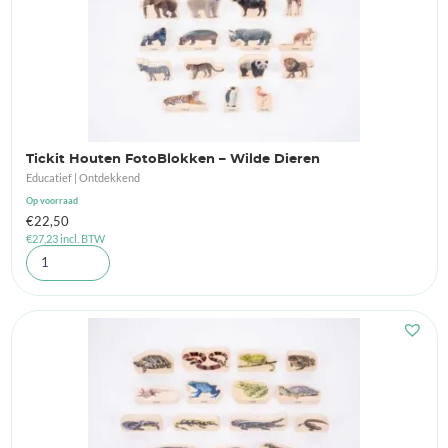
Tickit Houten FotoBlokken – Wilde Dieren
Educatief | Ontdekkend
Op voorraad
€
22,50
€
27,23
incl. BTW