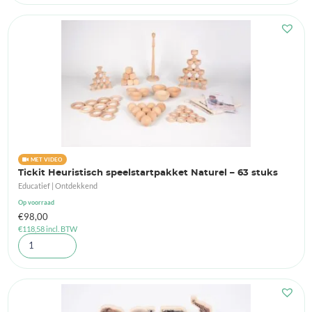
MET VIDEO
Tickit Heuristisch speelstartpakket Naturel – 63 stuks
Educatief | Ontdekkend
Op voorraad
€
98,00
€
118,58
incl. BTW