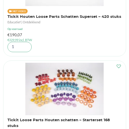
MET VIDEO
Tickit Houten Loose Parts Schatten Superset – 420 stuks
Educatief | Ontdekkend
Op voorraad
€
190,07
€
229,99
incl. BTW
Tickit Loose Parts Houten schatten – Starterset 168
stuks