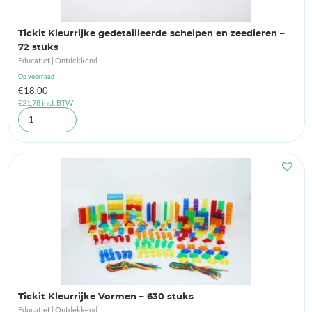
Tickit Kleurrijke gedetailleerde schelpen en zeedieren –
72 stuks
Educatief | Ontdekkend
Op voorraad
€
18,00
€
21,78
incl. BTW
Tickit Kleurrijke Vormen – 630 stuks
Educatief | Ontdekkend