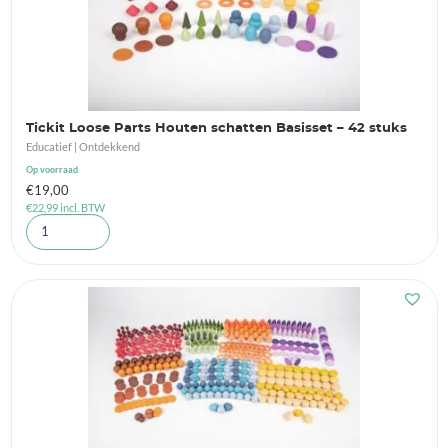
Tickit Loose Parts Houten schatten Basisset – 42 stuks
Educatief | Ontdekkend
Op voorraad
€
19,00
€
22,99
incl. BTW