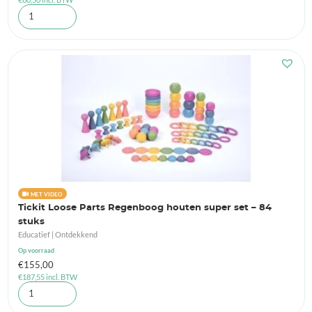
MET VIDEO
Tickit Loose Parts Regenboog houten super set – 84
stuks
Educatief | Ontdekkend
Op voorraad
€
155,00
€
187,55
incl. BTW