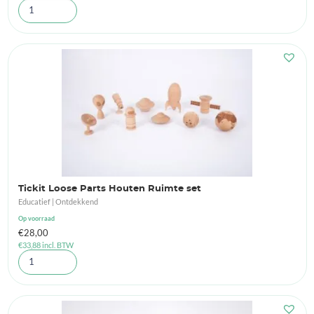
Tickit Loose Parts Houten Ruimte set
Educatief | Ontdekkend
Op voorraad
€
28,00
€
33,88
incl. BTW