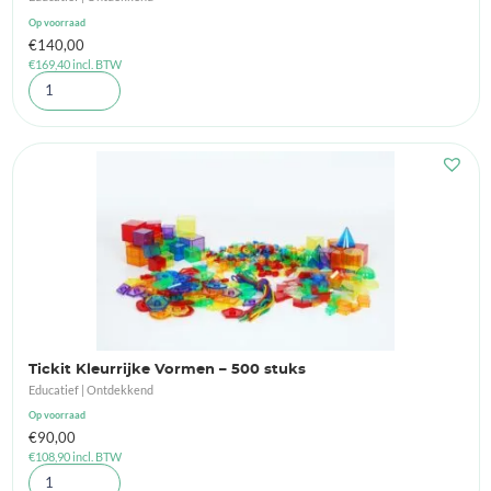
Op voorraad
€
140,00
€
169,40
incl. BTW
Tickit Kleurrijke Vormen – 500 stuks
Educatief | Ontdekkend
Op voorraad
€
90,00
€
108,90
incl. BTW