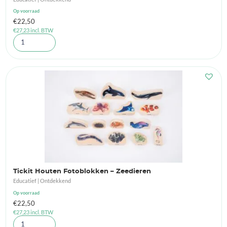
Op voorraad
€
22,50
€
27,23
incl. BTW
Tickit Houten Fotoblokken – Zeedieren
Educatief | Ontdekkend
Op voorraad
€
22,50
€
27,23
incl. BTW