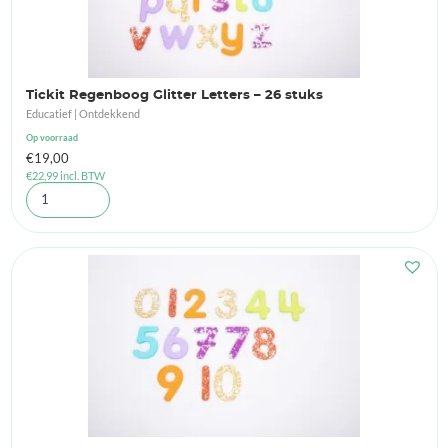
Tickit Regenboog Glitter Letters – 26 stuks
Educatief | Ontdekkend
Op voorraad
€
19,00
€
22,99
incl. BTW