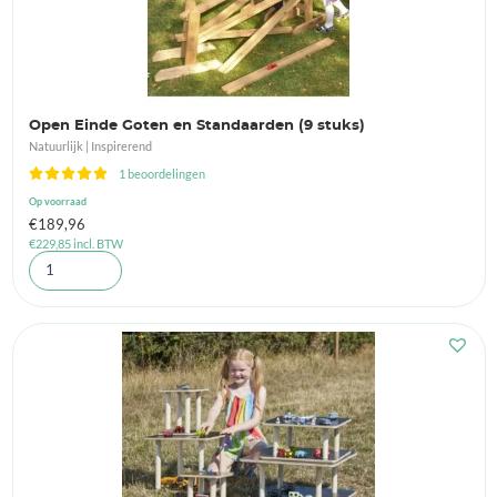
Open Einde Goten en Standaarden (9 stuks)
Natuurlijk | Inspirerend
1 beoordelingen
Op voorraad
€
189,96
€
229,85
incl. BTW