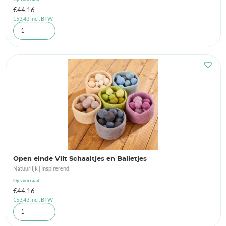
€
44,16
€
53,43
incl. BTW
Open einde Vilt Schaaltjes en Balletjes
Natuurlijk | Inspirerend
Op voorraad
€
44,16
€
53,43
incl. BTW