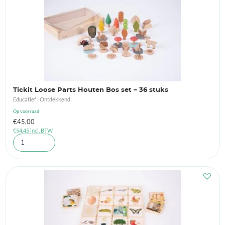
Tickit Loose Parts Houten Bos set – 36 stuks
Educatief | Ontdekkend
Op voorraad
€
45,00
€
54,45
incl. BTW