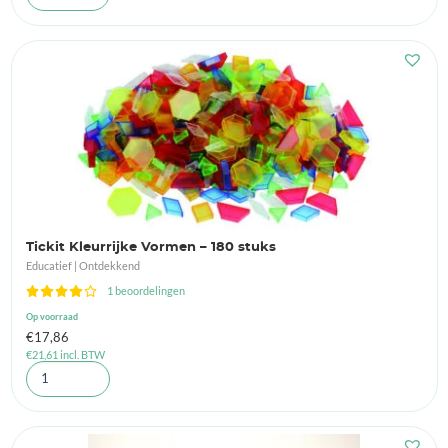
Tickit Kleurrijke Vormen – 180 stuks
Educatief | Ontdekkend
1 beoordelingen
Op voorraad
€
17,86
€
21,61
incl. BTW