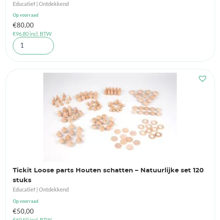
Educatief | Ontdekkend
Op voorraad
€
80,00
€
96,80
incl. BTW
Tickit Loose parts Houten schatten – Natuurlijke set 120
stuks
Educatief | Ontdekkend
Op voorraad
€
50,00
€
60,50
incl. BTW