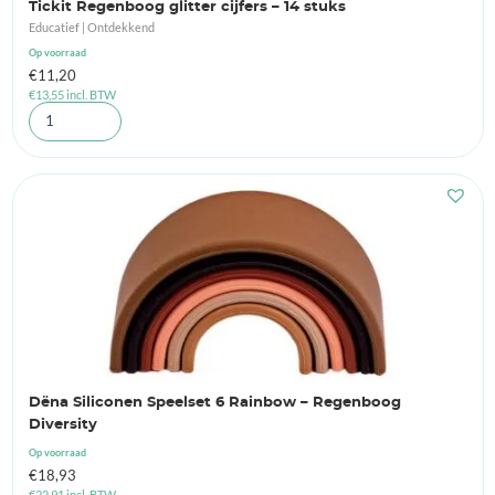
Tickit Regenboog glitter cijfers – 14 stuks
Educatief | Ontdekkend
Op voorraad
€
11,20
€
13,55
incl. BTW
Dëna Siliconen Speelset 6 Rainbow – Regenboog
Diversity
Op voorraad
€
18,93
€
22,91
incl. BTW