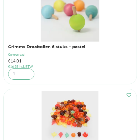
Grimms Draaitollen 6 stuks – pastel
Op voorraad
€
14,01
€
16,95
incl. BTW