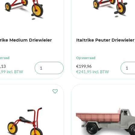
trike Medium Driewieler
Italtrike Peuter Driewieler
orraad
Op voorraad
,13
€
199,96
,99
incl. BTW
€
241,95
incl. BTW