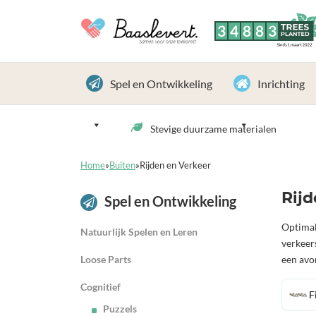
3
4
8
8
3
TREES
PLANTED
Sinds 1 maart 2022
Spel en Ontwikkeling
Inrichting
Stevige duurzame materialen
Home
»
Buiten
»
Rijden en Verkeer
Rijd
Spel en Ontwikkeling
Optimal
Natuurlijk Spelen en Leren
verkeer
Loose Parts
een avon
Cognitief
F
Puzzels