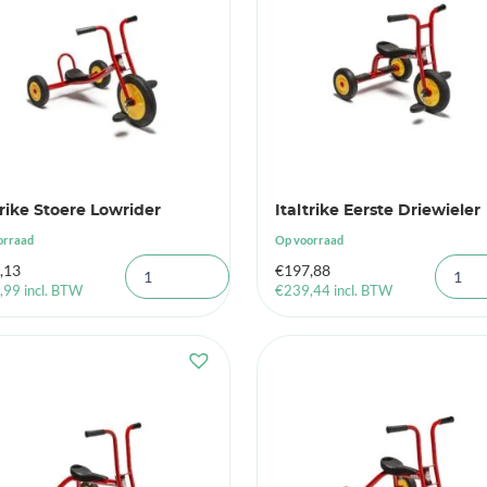
trike Stoere Lowrider
Italtrike Eerste Driewieler
orraad
Op voorraad
,13
€
197,88
,99
incl. BTW
€
239,44
incl. BTW