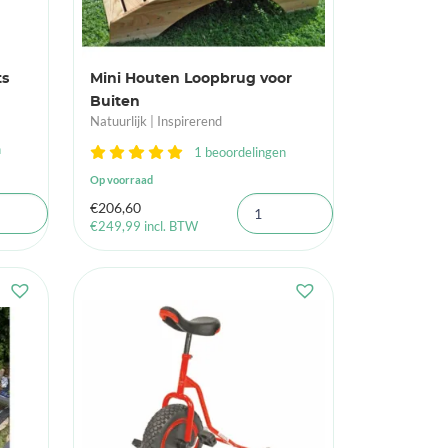
ts
Mini Houten Loopbrug voor
Buiten
Natuurlijk | Inspirerend
n
1 beoordelingen
Op voorraad
€
206,60
€
249,99
incl. BTW