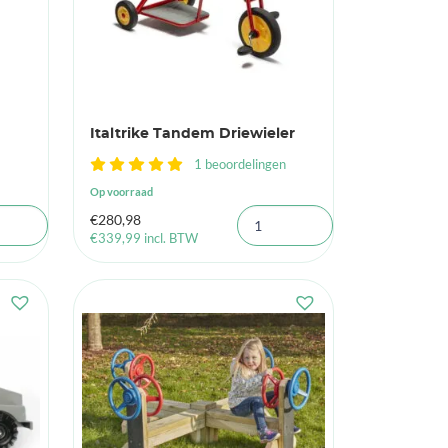
Italtrike Tandem Driewieler
1 beoordelingen
Op voorraad
€
280,98
€
339,99
incl. BTW