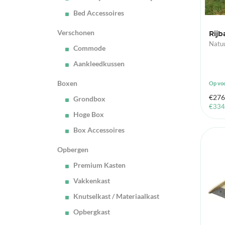
Bed Accessoires
Verschonen
Rijb
Natuu
Commode
Aankleedkussen
Boxen
Op vo
€
276
Grondbox
€
334
Hoge Box
Box Accessoires
Opbergen
Premium Kasten
Vakkenkast
Knutselkast / Materiaalkast
Opbergkast