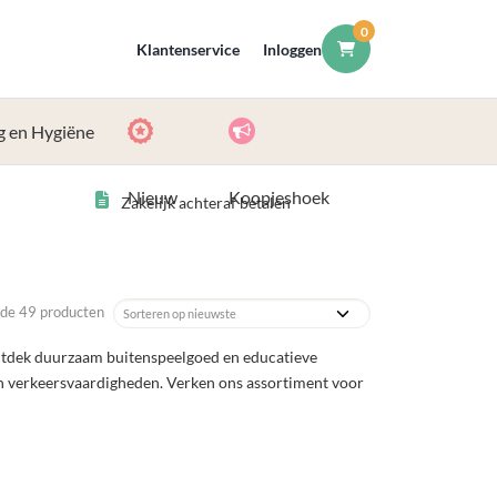
0
Klantenservice
Inloggen
g en Hygiëne
Nieuw
Koopjeshoek
Zakelijk achteraf betalen
de 49 producten
 Ontdek duurzaam buitenspeelgoed en educatieve
n verkeersvaardigheden. Verken ons assortiment voor