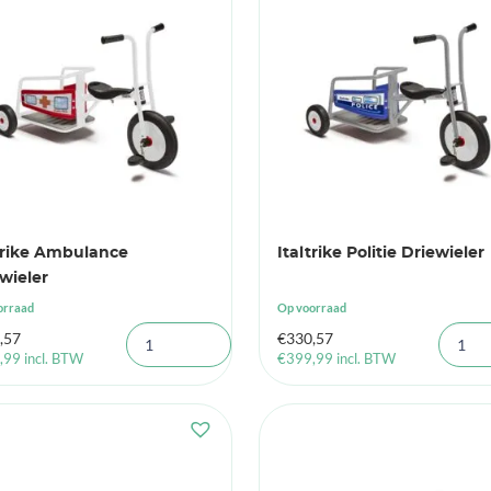
trike Ambulance
Italtrike Politie Driewieler
wieler
orraad
Op voorraad
,57
€
330,57
,99
incl. BTW
€
399,99
incl. BTW