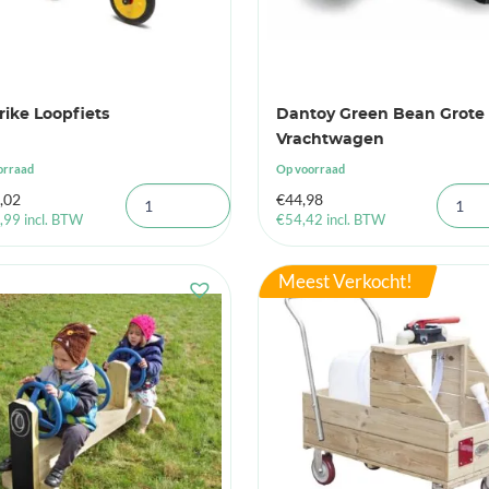
trike Loopfiets
Dantoy Green Bean Grote
Vrachtwagen
orraad
Op voorraad
,02
€
44,98
,99
incl. BTW
€
54,42
incl. BTW
Meest Verkocht!