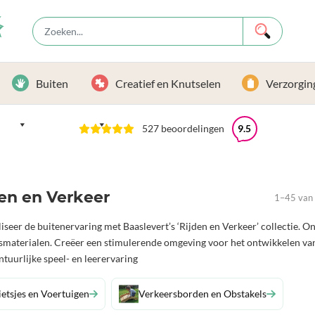
Buiten
Creatief en Knutselen
Verzorgin
527 beoordelingen
9.5
en en Verkeer
1–45 van 
iseer de buitenervaring met Baaslevert’s ‘Rijden en Verkeer’ collectie.
smaterialen. Creëer een stimulerende omgeving voor het ontwikkelen va
tuurlijke speel- en leerervaring
ietsjes en Voertuigen
Verkeersborden en Obstakels