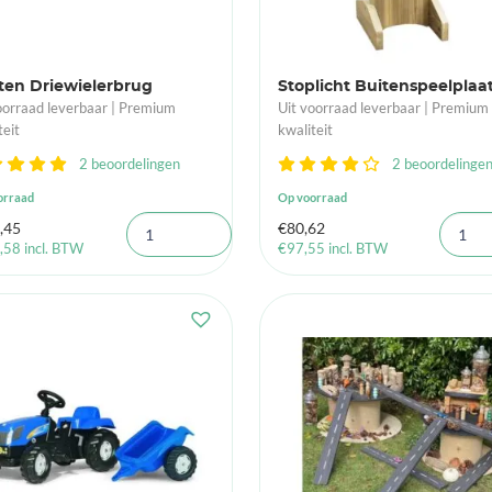
ten Driewielerbrug
Stoplicht Buitenspeelplaa
oorraad leverbaar | Premium
Uit voorraad leverbaar | Premium
teit
kwaliteit
2 beoordelingen
2 beoordelinge
orraad
Op voorraad
,45
€
80,62
,58
incl. BTW
€
97,55
incl. BTW