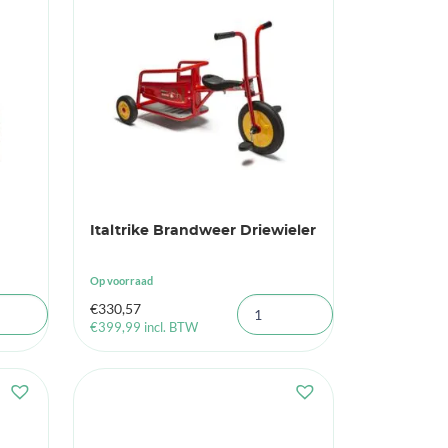
Italtrike Brandweer Driewieler
Op voorraad
€
330,57
€
399,99
incl. BTW