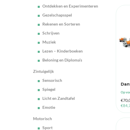
Ontdekken en Experimenteren
Gezelschapsspel
Rekenen en Sorteren
Schrijven
Muziek
Lezen – Kinderboeken
Beloning en Diploma’s
Zintuigelijk
Sensorisch
Dant
Spiegel
Op vo
Licht en Zandtafel
€
70,
€
84,
Emotie
Motorisch
Sport