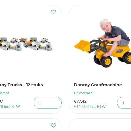
oy Trucks – 12 stuks
Dantoy Graafmachine
orraad
Op voorraad
07
€
97,42
78
incl. BTW
€
117,88
incl. BTW