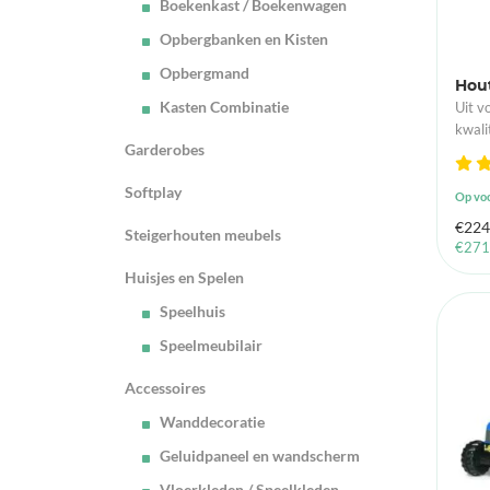
Boekenkast / Boekenwagen
Opbergbanken en Kisten
Opbergmand
Hou
Kasten Combinatie
Uit v
kwali
Garderobes
Softplay
Op vo
€
224
Steigerhouten meubels
€
271
Huisjes en Spelen
Speelhuis
Speelmeubilair
Accessoires
Wanddecoratie
Geluidpaneel en wandscherm
Vloerkleden / Speelkleden