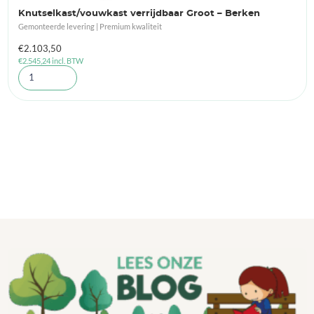
Knutselkast/vouwkast verrijdbaar Groot – Berken
Gemonteerde levering | Premium kwaliteit
€
2.103,50
€
2.545,24
incl. BTW