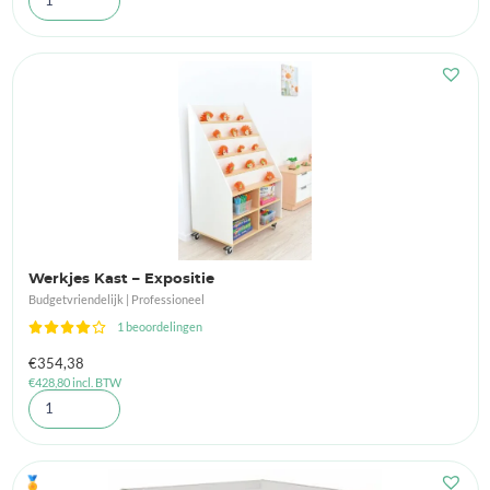
Werkjes Kast – Expositie
Budgetvriendelijk | Professioneel
1 beoordelingen
€
354,38
€
428,80
incl. BTW
🏅