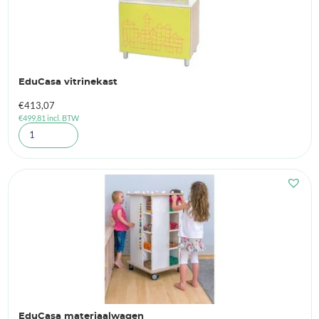
EduCasa vitrinekast
€
413,07
€
499,81
incl. BTW
EduCasa materiaalwagen