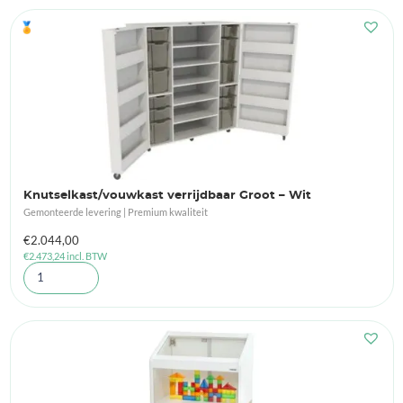
🏅
Knutselkast/vouwkast verrijdbaar Groot – Wit
Gemonteerde levering | Premium kwaliteit
€
2.044,00
€
2.473,24
incl. BTW