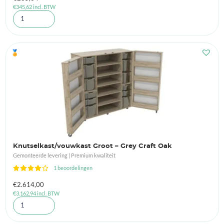
€
345,62
incl. BTW
🏅
Knutselkast/vouwkast Groot – Grey Craft Oak
Gemonteerde levering | Premium kwaliteit
1 beoordelingen
€
2.614,00
€
3.162,94
incl. BTW