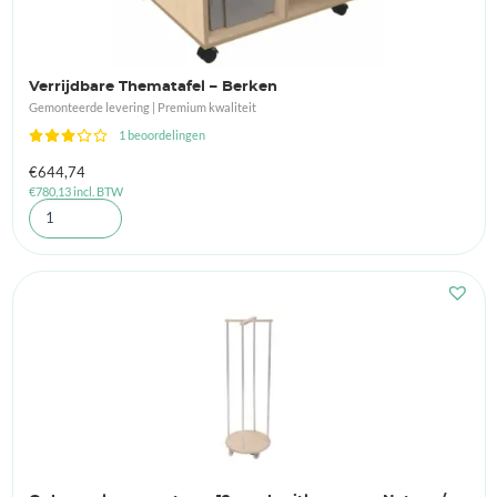
Verrijdbare Thematafel – Berken
Gemonteerde levering | Premium kwaliteit
1 beoordelingen
€
644,74
€
780,13
incl. BTW