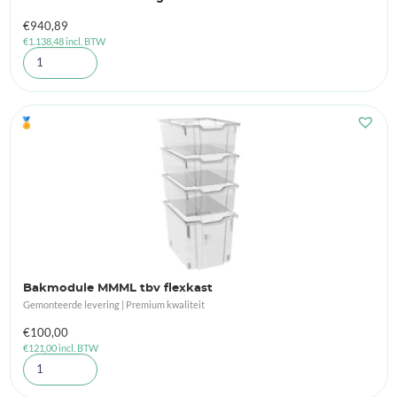
€
940,89
€
1.138,48
incl. BTW
🏅
Bakmodule MMML tbv flexkast
Gemonteerde levering | Premium kwaliteit
€
100,00
€
121,00
incl. BTW