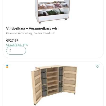
Vindselkast – Verzamelkast wit
Gemonteerde levering | Premium kwaliteit
€
927,89
€
1.122,75
incl. BTW
🏅