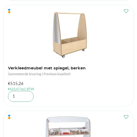
🏅
Verkleedmeubel met spiegel, berken
Gemonteerde levering | Premium kwaliteit
€
515,26
€
623,47
incl. BTW
🏅