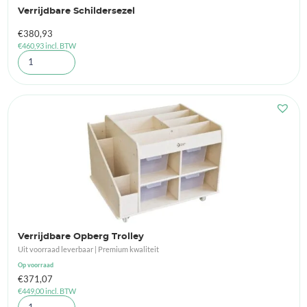
Verrijdbare Schildersezel
€
380,93
€
460,93
incl. BTW
Verrijdbare Opberg Trolley
Uit voorraad leverbaar | Premium kwaliteit
Op voorraad
€
371,07
€
449,00
incl. BTW