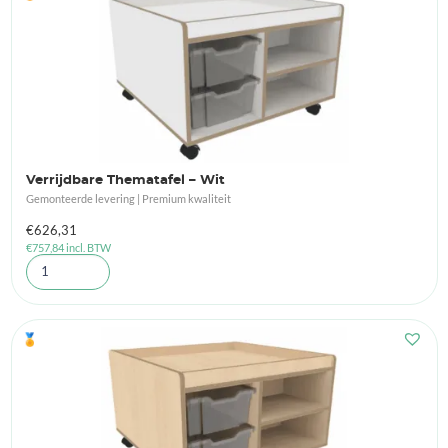
Verrijdbare Thematafel – Wit
Gemonteerde levering | Premium kwaliteit
€
626,31
€
757,84
incl. BTW
🏅