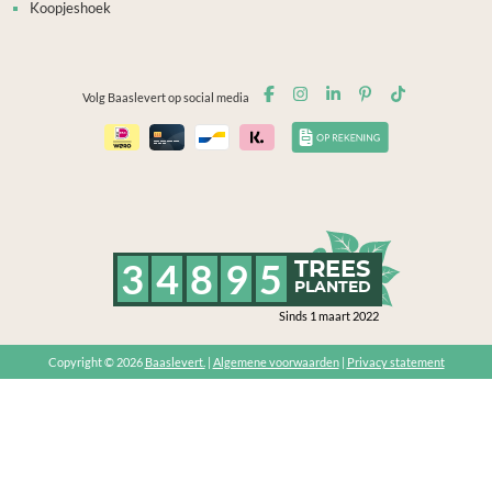
Koopjeshoek
Volg Baaslevert op social media
3
4
8
9
5
TREES
PLANTED
Sinds 1 maart 2022
Copyright © 2026
Baaslevert.
|
Algemene voorwaarden
|
Privacy statement