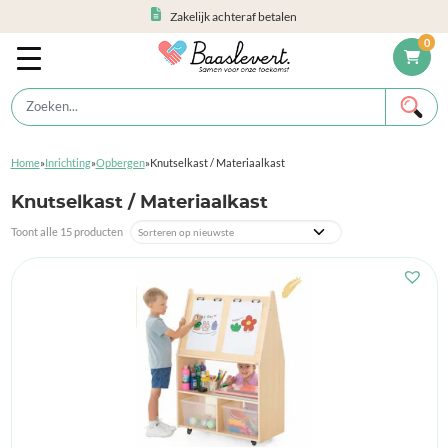
Zakelijk achteraf betalen
0
Home
»
Inrichting
»
Opbergen
»
Knutselkast / Materiaalkast
Knutselkast / Materiaalkast
Toont alle 15 producten