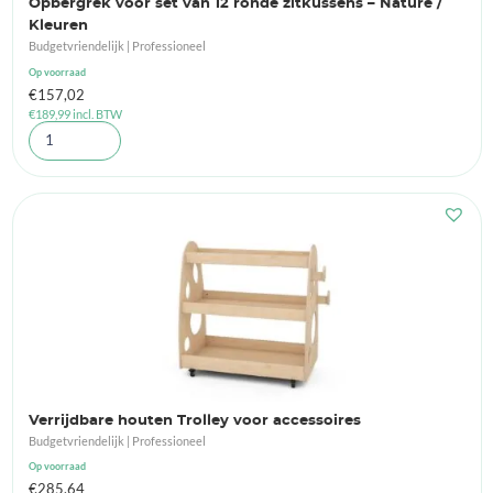
Opbergrek voor set van 12 ronde zitkussens – Nature /
Kleuren
Budgetvriendelijk | Professioneel
Op voorraad
€
157,02
€
189,99
incl. BTW
Verrijdbare houten Trolley voor accessoires
Budgetvriendelijk | Professioneel
Op voorraad
€
285,64