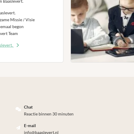
n Baaslevert.
aslevert.
ame Missie / Visie
lemaal begon
vert Team
levert.
Chat
Reactie binnen 30 minuten
E-mail
info@baaslevert.nl