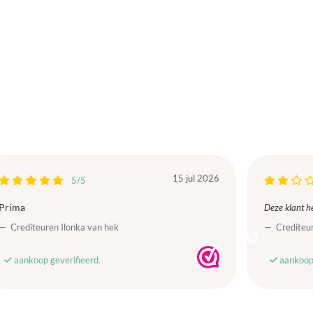
15 jul 2026
5/5
Prima
Deze klant he
Crediteuren Ilonka van hek
Crediteur
aankoop geverifieerd.
aankoop 