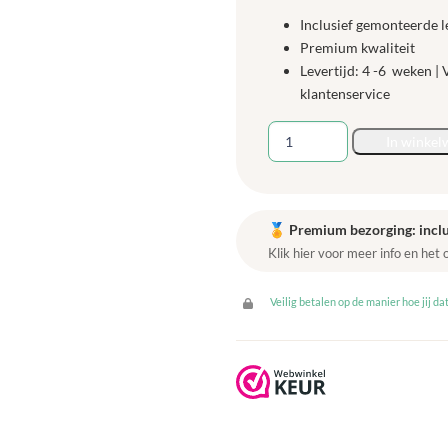
Inclusief gemonteerde l
Premium kwaliteit
Levertijd: 4 -6 weken |
klantenservice
Bakmodule
In winkel
MMML
tbv
flexkast
aantal
🏅
Premium bezorging: inclu
Klik hier voor meer info en het
Veilig betalen op de manier hoe jij dat