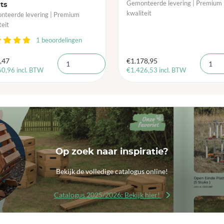
Gemonteerde levering | Premium
ts
kwaliteit
teerde levering | Premium
teit
1 beoordelingen
,47
€
1.178,95
60,96
incl. BTW
€
1.426,53
incl. BTW
Op zoek naar inspiratie?
Bekijk de volledige catalogus online!
Catalogus 2025/2026: Bekijk hier!