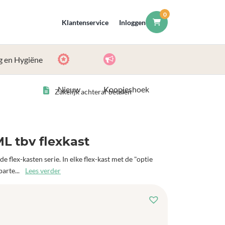
0
Klantenservice
Inloggen
g en Hygiëne
Nieuw
Koopjeshoek
Zakelijk achteraf betalen
 tbv flexkast
 flex-kasten serie. In elke flex-kast met de "optie
parte...
Lees verder