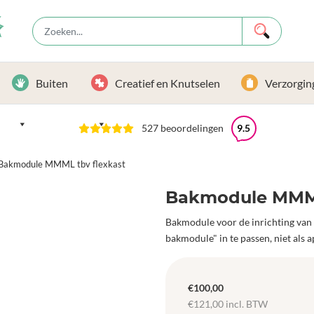
Buiten
Creatief en Knutselen
Verzorgin
527 beoordelingen
9.5
Bakmodule MMML tbv flexkast
Bakmodule MMML
Bakmodule voor de inrichting van de
bakmodule" in te passen, niet als a
€
100,00
€
121,00
incl. BTW