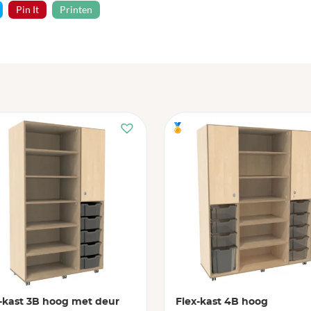
Pin It
Printen
🏅
-kast 3B hoog met deur
Flex-kast 4B hoog