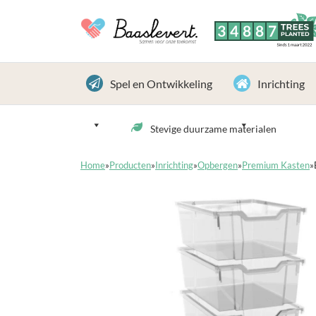
3
4
8
8
7
TREES
PLANTED
Sinds 1 maart 2022
Spel en Ontwikkeling
Inrichting
Stevige duurzame materialen
Home
»
Producten
»
Inrichting
»
Opbergen
»
Premium Kasten
»