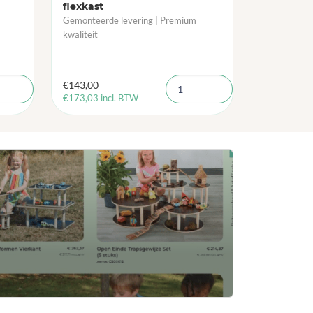
flexkast
Gemonteerde levering | Premium
kwaliteit
€
143,00
€
173,03
incl. BTW