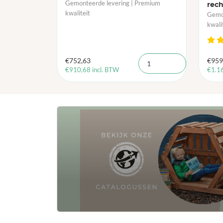
Gemonteerde levering | Premium
rech
kwaliteit
Gemon
kwali
€
752,63
€
959
€
910,68
incl. BTW
€
1.1