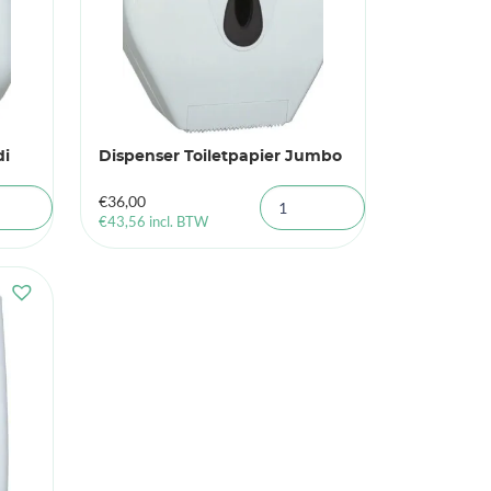
di
Dispenser Toiletpapier Jumbo
€
36,00
€
43,56
incl. BTW