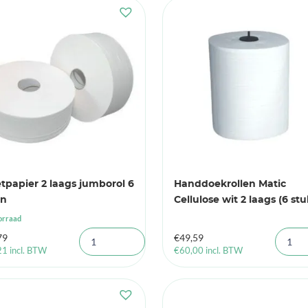
etpapier 2 laags jumborol 6
Handdoekrollen Matic
en
Cellulose wit 2 laags (6 stu
orraad
79
€
49,59
21
incl. BTW
€
60,00
incl. BTW