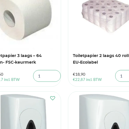
etpapier 3 laags – 64
Toiletpapier 2 laags 40 rol
en- FSC-keurmerk
EU-Ecolabel
50
€
18,90
17
incl. BTW
€
22,87
incl. BTW