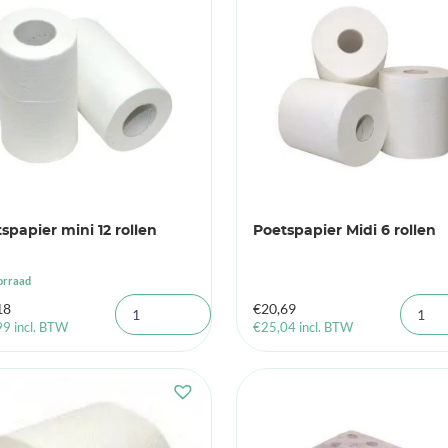
spapier mini 12 rollen
Poetspapier Midi 6 rollen
orraad
18
€
20,69
99
incl. BTW
€
25,04
incl. BTW