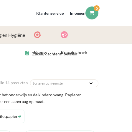
0
Klantenservice
Inloggen
g en Hygiëne
Nieuw
Koopjeshoek
Zakelijk achteraf betalen
lle 14 producten
r het onderwijs en de kinderopvang. Papieren
or een aanvraag op maat.
iletpapier