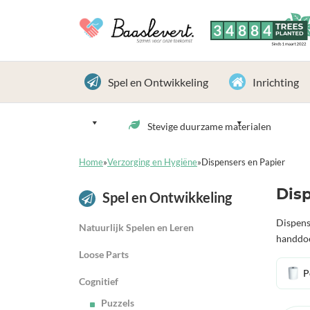
3
4
8
8
4
TREES
PLANTED
Sinds 1 maart 2022
Spel en Ontwikkeling
Inrichting
Stevige duurzame materialen
Home
»
Verzorging en Hygiëne
»
Dispensers en Papier
Disp
Spel en Ontwikkeling
Dispens
Natuurlijk Spelen en Leren
handdoe
Loose Parts
P
Cognitief
Puzzels