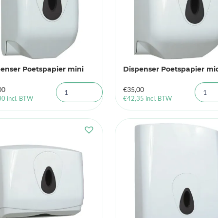
enser Poetspapier mini
Dispenser Poetspapier mi
00
€
35,00
30
incl. BTW
€
42,35
incl. BTW