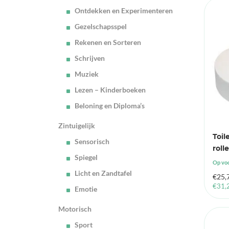
Ontdekken en Experimenteren
Gezelschapsspel
Rekenen en Sorteren
Schrijven
Muziek
Lezen – Kinderboeken
Beloning en Diploma’s
Zintuigelijk
Toil
Sensorisch
roll
Spiegel
Op vo
Licht en Zandtafel
€
25,
€
31,
Emotie
Motorisch
Sport