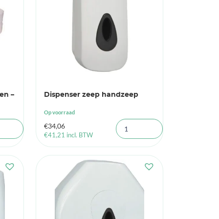
len –
Dispenser zeep handzeep
Op voorraad
€
34,06
€
41,21
incl. BTW