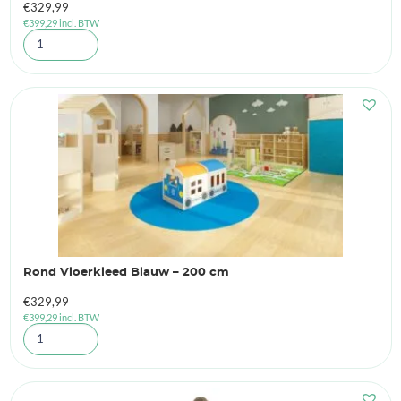
€
329,99
€
399,29
incl. BTW
Rond Vloerkleed Blauw – 200 cm
€
329,99
€
399,29
incl. BTW