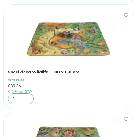
Speelkleed Wildlife – 100 x 150 cm
Op voorraad
€
39,66
€
47,99
incl. BTW