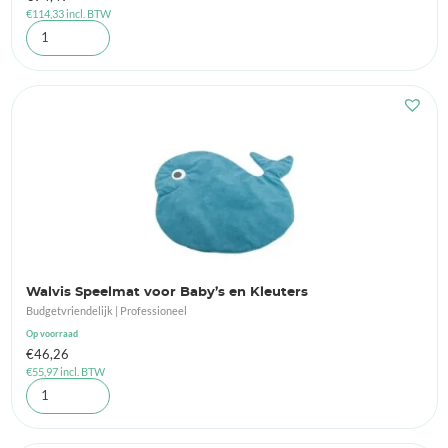
€
114,33
incl. BTW
Walvis Speelmat voor Baby’s en Kleuters
Budgetvriendelijk | Professioneel
Op voorraad
€
46,26
€
55,97
incl. BTW