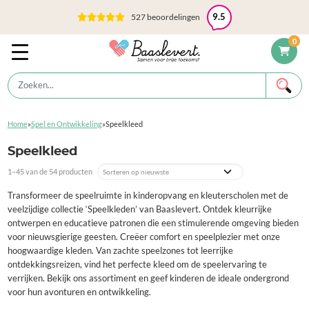
527 beoordelingen
9.5
0
Home
»
Spel en Ontwikkeling
»
Speelkleed
Speelkleed
1–45 van de 54 producten
Transformeer de speelruimte in kinderopvang en kleuterscholen met de
veelzijdige collectie ‘Speelkleden’ van Baaslevert. Ontdek kleurrijke
ontwerpen en educatieve patronen die een stimulerende omgeving bieden
voor nieuwsgierige geesten. Creëer comfort en speelplezier met onze
hoogwaardige kleden. Van zachte speelzones tot leerrijke
ontdekkingsreizen, vind het perfecte kleed om de speelervaring te
verrijken. Bekijk ons assortiment en geef kinderen de ideale ondergrond
voor hun avonturen en ontwikkeling.