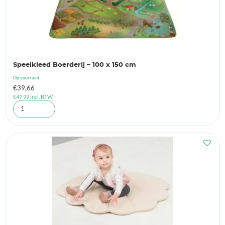
Speelkleed Boerderij – 100 x 150 cm
Op voorraad
€
39,66
€
47,99
incl. BTW