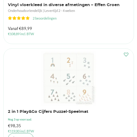
Vinyl vloerkleed in diverse afmetingen – Effen Groen
Onderhoudsvriendelijk | Levertijd 2 - 4 weken
2 beoordelingen
Vanaf
€
89,99
€
108,89
incl. BTW
2 in 1 Play&Go Cijfers Puzzel-Speelmat
Nog 3 op voorraad.
€
98,35
€
119,00
incl. BTW