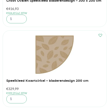
Groot Ovalen Speelkleed bladerendesign – 300 x 200 cm
€
416,93
€
504,49
incl. BTW
Speelkleed Kwartcirkel – bladerendesign 200 cm
€
329,99
€
399,29
incl. BTW