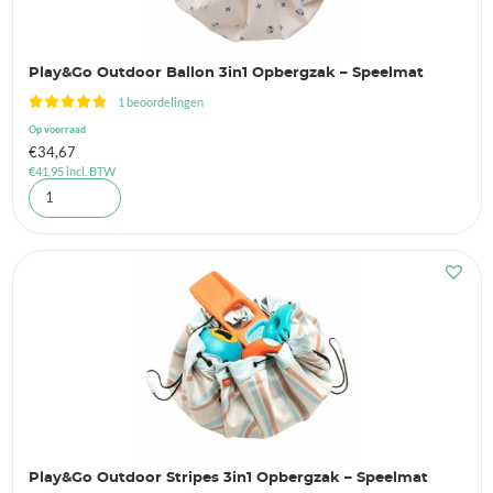
Play&Go Outdoor Ballon 3in1 Opbergzak – Speelmat
1 beoordelingen
Op voorraad
€
34,67
€
41,95
incl. BTW
Play&Go Outdoor Stripes 3in1 Opbergzak – Speelmat