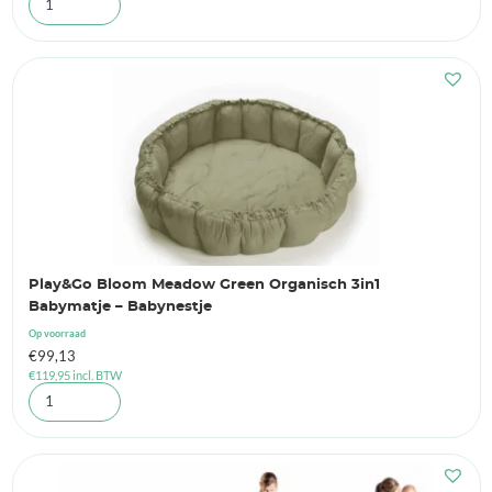
Play&Go Bloom Meadow Green Organisch 3in1
Babymatje – Babynestje
Op voorraad
€
99,13
€
119,95
incl. BTW