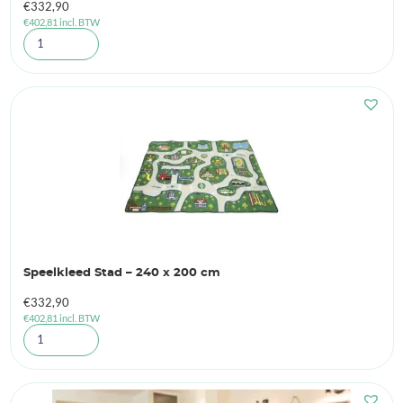
€
332,90
€
402,81
incl. BTW
Speelkleed Stad – 240 x 200 cm
€
332,90
€
402,81
incl. BTW