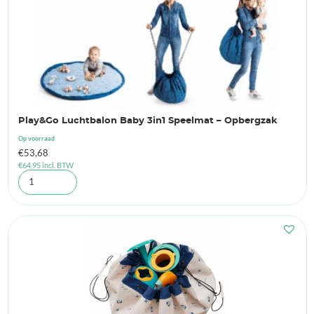
Play&Go Luchtbalon Baby 3in1 Speelmat – Opbergzak
Op voorraad
€
53,68
€
64,95
incl. BTW