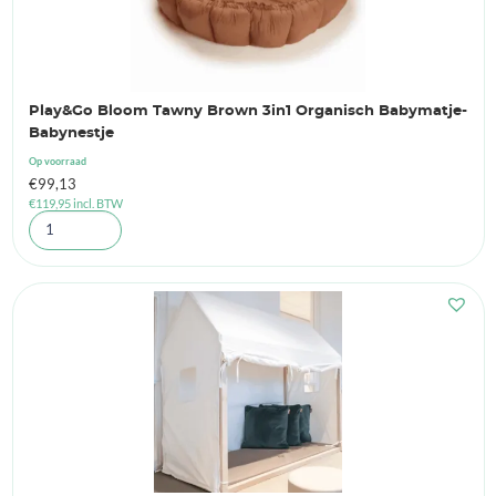
Play&Go Bloom Tawny Brown 3in1 Organisch Babymatje-
Babynestje
Op voorraad
€
99,13
€
119,95
incl. BTW