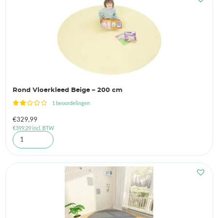
Rond Vloerkleed Beige – 200 cm
1 beoordelingen
€
329,99
€
399,29
incl. BTW