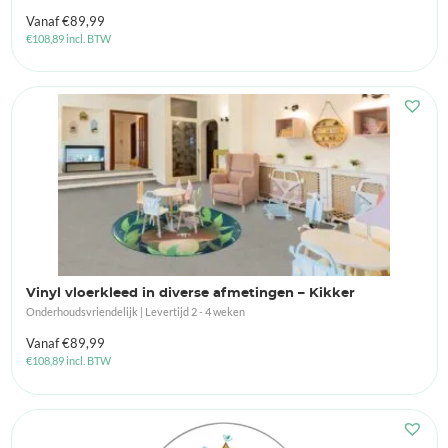
Vanaf
€
89,99
€
108,89
incl. BTW
Vinyl vloerkleed in diverse afmetingen – Kikker
Onderhoudsvriendelijk | Levertijd 2 - 4 weken
Vanaf
€
89,99
€
108,89
incl. BTW