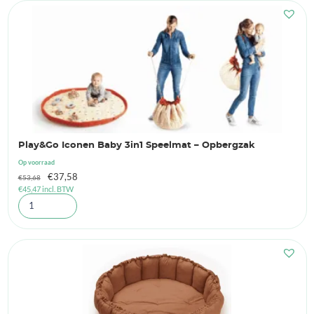
Play&Go Iconen Baby 3in1 Speelmat – Opbergzak
Op voorraad
Oorspronkelijke
Huidige
€
37,58
€
53,68
€
45,47
incl. BTW
prijs
prijs
was:
is:
€53,68.
€37,58.