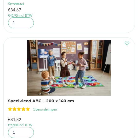
Op voorraad
€
34,67
€
41,95
incl. BTW
Speelkleed ABC – 200 x 140 cm
1 beoordelingen
€
81,82
€
99,00
incl. BTW