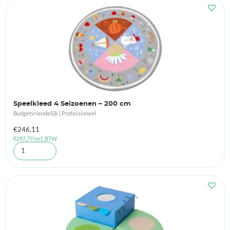
Speelkleed 4 Seizoenen – 200 cm
Budgetvriendelijk | Professioneel
€
246,11
€
297,79
incl. BTW