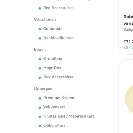
Bed Accessoires
Rob
Verschonen
vana
Commode
Budge
Aankleedkussen
€
72,
€
87,
Boxen
Grondbox
Hoge Box
Box Accessoires
Opbergen
Premium Kasten
Vakkenkast
Knutselkast / Materiaalkast
Opbergkast