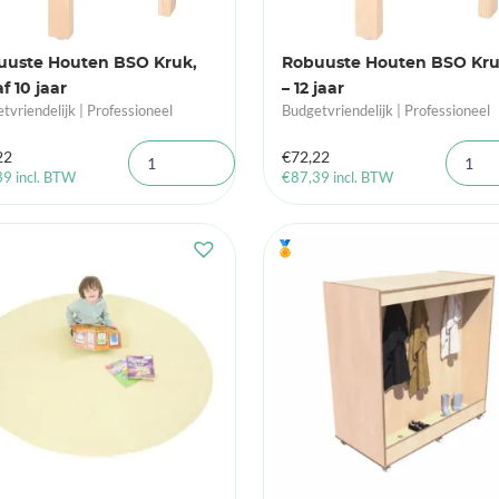
uuste Houten BSO Kruk,
Robuuste Houten BSO Kru
f 10 jaar
– 12 jaar
tvriendelijk | Professioneel
Budgetvriendelijk | Professioneel
22
€
72,22
39
incl. BTW
€
87,39
incl. BTW
🏅