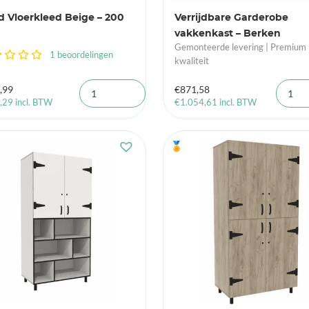
 Vloerkleed Beige – 200
Verrijdbare Garderobe
vakkenkast – Berken
Gemonteerde levering | Premium
1 beoordelingen
kwaliteit
,99
€
871,58
,29
incl. BTW
€
1.054,61
incl. BTW
🏅