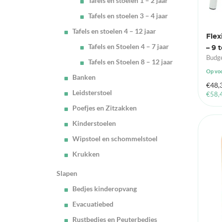
Tafels en stoelen 1 – 2 jaar
Tafels en stoelen 3 – 4 jaar
Tafels en stoelen 4 – 12 jaar
Flex
Tafels en Stoelen 4 – 7 jaar
– 9 t
Budge
Tafels en Stoelen 8 – 12 jaar
Op vo
Banken
€
48,
Leidsterstoel
€
58,
Poefjes en Zitzakken
Kinderstoelen
Wipstoel en schommelstoel
Krukken
Slapen
Bedjes kinderopvang
Evacuatiebed
Rustbedjes en Peuterbedjes