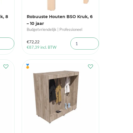
k, 8
Robuuste Houten BSO Kruk, 6
– 10 jaar
Budgetvriendelijk | Professioneel
€
72,22
€
87,39
incl. BTW
🏅