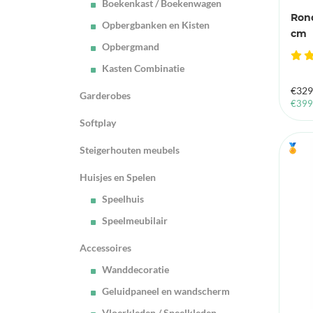
Boekenkast / Boekenwagen
Rond
Opbergbanken en Kisten
cm
Opbergmand
Kasten Combinatie
€
329
Garderobes
€
399
Softplay
🏅
Steigerhouten meubels
Huisjes en Spelen
Speelhuis
Speelmeubilair
Accessoires
Wanddecoratie
Geluidpaneel en wandscherm
Vloerkleden / Speelkleden