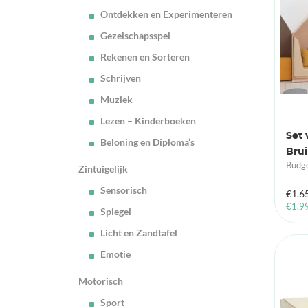
Ontdekken en Experimenteren
Gezelschapsspel
Rekenen en Sorteren
Schrijven
Muziek
Lezen – Kinderboeken
Set 
Beloning en Diploma’s
Bru
Budge
Zintuigelijk
Sensorisch
€
1.6
€
1.9
Spiegel
Licht en Zandtafel
Emotie
Motorisch
Sport