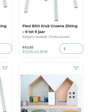
ting
Flexi BSO Kruk Groene Zitting
– 6 tot 9 jaar
Budgetvriendelijk | Professioneel
€
43,68
€
52,85
incl. BTW