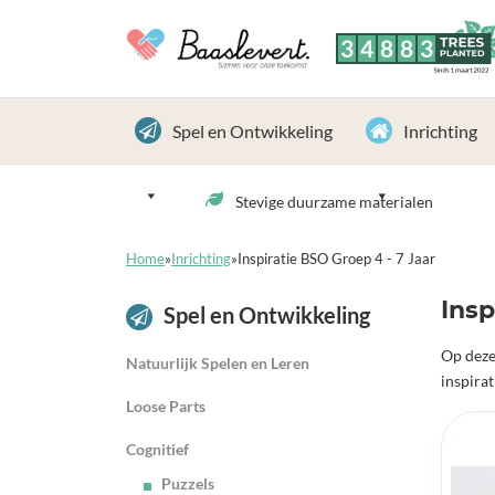
3
4
8
8
3
TREES
PLANTED
Sinds 1 maart 2022
Spel en Ontwikkeling
Inrichting
Stevige duurzame materialen
Home
»
Inrichting
»
Inspiratie BSO Groep 4 - 7 Jaar
Insp
Spel en Ontwikkeling
Op deze
Natuurlijk Spelen en Leren
inspirat
Loose Parts
Cognitief
Puzzels