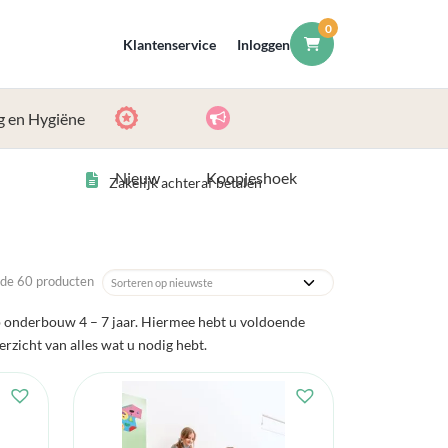
0
Klantenservice
Inloggen
g en Hygiëne
Nieuw
Koopjeshoek
Zakelijk achteraf betalen
de 60 producten
p onderbouw 4 – 7 jaar. Hiermee hebt u voldoende
erzicht van alles wat u nodig hebt.