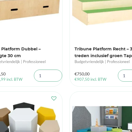
 Platform Dubbel –
Tribune Platform Recht – 
gte 30 cm
treden inclusief groen Tapi
tvriendelijk | Professioneel
Budgetvriendelijk | Professioneel
,50
€
750,00
,99
incl. BTW
€
907,50
incl. BTW