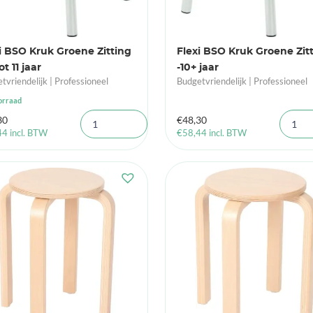
i BSO Kruk Groene Zitting
Flexi BSO Kruk Groene Zit
ot 11 jaar
-10+ jaar
tvriendelijk | Professioneel
Budgetvriendelijk | Professioneel
orraad
30
€
48,30
44
incl. BTW
€
58,44
incl. BTW