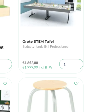
3
Grote STEM Tafel
Budgetvriendelijk | Professioneel
jt
€
1.652,88
€
1.999,99
incl. BTW