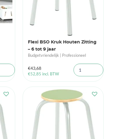
Flexi BSO Kruk Houten Zitting
– 6 tot 9 jaar
Budgetvriendelijk | Professioneel
€
43,68
€
52,85
incl. BTW