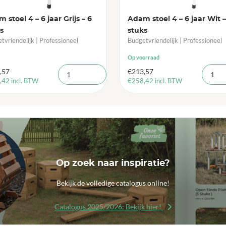
 stoel 4 – 6 jaar Grijs – 6
Adam stoel 4 – 6 jaar Wit –
s
stuks
tvriendelijk | Professioneel
Budgetvriendelijk | Professioneel
Op voorraad
,57
€
213,57
,42
incl. BTW
€
258,42
incl. BTW
Op zoek naar inspiratie?
Bekijk de volledige catalogus online!
Catalogus 2025/2026: Bekijk hier!