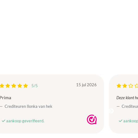
15 jul 2026
5/5
Prima
Deze klant he
Crediteuren Ilonka van hek
Crediteur
aankoop geverifieerd.
aankoop 