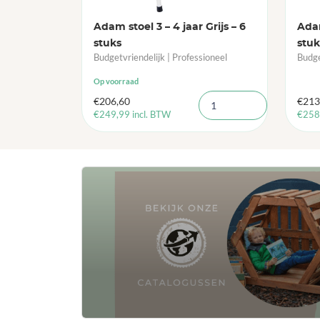
Adam stoel 3 – 4 jaar Grijs – 6
Adam
stuks
stuk
Budgetvriendelijk | Professioneel
Budge
Op voorraad
€
206,60
€
213
€
249,99
incl. BTW
€
258