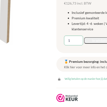
€
126,73
incl. BTW
Inclusief gemonteerde l
Premium kwaliteit
Levertijd: 4 -6 weken |
klantenservice
Stapelbare
In winkel
kruk
hoogte
35
cm
🏅
Premium bezorging: inclu
-
Klik hier voor meer info en het
Grey
Craft
Veilig betalen op de manier hoe jij dat
Oak
aantal