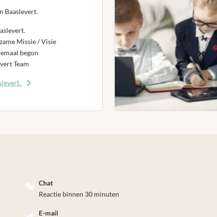
n Baaslevert.
aslevert.
ame Missie / Visie
lemaal begon
vert Team
levert.
Chat
Reactie binnen 30 minuten
E-mail