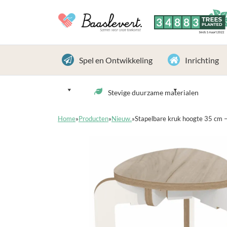
3
4
8
8
3
TREES
PLANTED
Sinds 1 maart 2022
Spel en Ontwikkeling
Inrichting
Stevige duurzame materialen
Home
»
Producten
»
Nieuw.
»
Stapelbare kruk hoogte 35 cm 