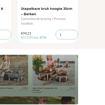
 6
Stapelbare kruk hoogte 35cm
– Berken
Gemonteerde levering | Premium
kwaliteit
€
94,21
€
113,99
incl. BTW