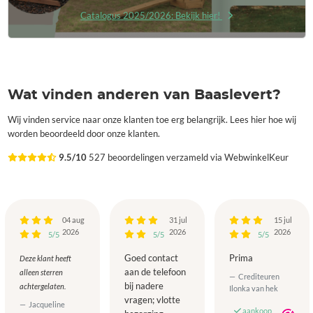
Catalogus 2025/2026: Bekijk hier!
Wat vinden anderen van Baaslevert?
Wij vinden service naar onze klanten toe erg belangrijk. Lees hier hoe wij
worden beoordeeld door onze klanten.
9.5/10
527 beoordelingen verzameld via WebwinkelKeur
04 aug
31 jul
15 jul
2026
2026
2026
5/5
5/5
5/5
Goed contact
Prima
Deze klant heeft
aan de telefoon
alleen sterren
Crediteuren
bij nadere
achtergelaten.
Ilonka van hek
vragen; vlotte
Jacqueline
aankoop