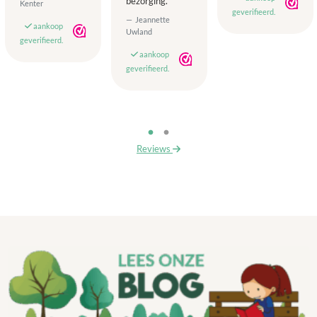
bezorging.
Kenter
geverifieerd.
Jeannette
aankoop
Uwland
geverifieerd.
aankoop
geverifieerd.
Reviews