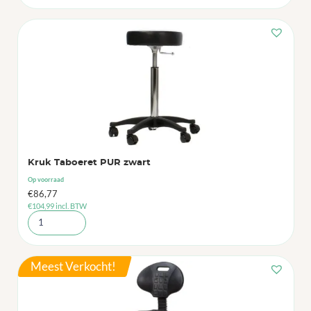
Kruk Taboeret PUR zwart
Op voorraad
€
86,77
€
104,99
incl. BTW
Meest Verkocht!