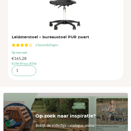
Leidsterstoel – bureaustoel PUR zwart
2 beoordelingen
Op voorraad
€
165,28
€
199,99
incl. BTW
Op zoek naar inspiratie?
Bekijk de volledige catalogus online!