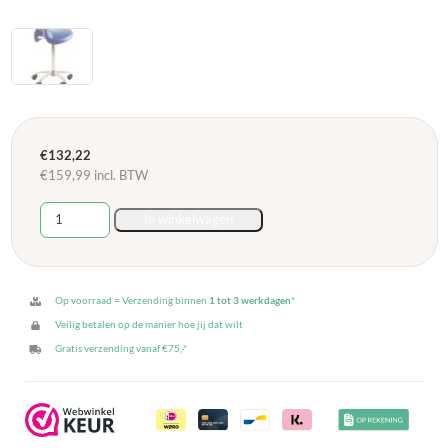
€
132,22
€
159,99
incl. BTW
Zadelkruk
In winkelwagen
PUR
-
Blauw
aantal
Op voorraad = Verzending binnen
1 tot 3 werkdagen
*
Veilig betalen op de manier hoe jij dat wilt
Gratis verzending vanaf €75,-*