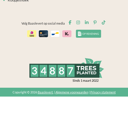
Koopjeshoek
Volg Baaslevert op social media
3
4
8
8
7
TREES
PLANTED
Sinds 1 maart 2022
Copyright © 2026
Baaslevert.
|
Algemene voorwaarden
|
Privacy statement