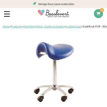
Stevige duurzame materialen
0
Home
»
Producten
»
Inrichting
»
Tafels, stoelen en banken
»
Leidsterstoel
»
Zadelkruk PUR – Bl