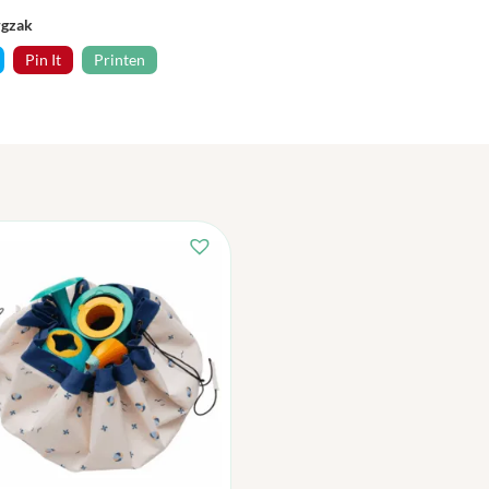
rgzak
Pin It
Printen