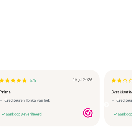
15 jul 2026
5/5
Prima
Deze klant he
Crediteuren Ilonka van hek
Crediteur
aankoop geverifieerd.
aankoop 