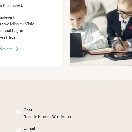
n Baaslevert.
aslevert.
ame Missie / Visie
lemaal begon
vert Team
levert.
Chat
Reactie binnen 30 minuten
E-mail