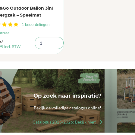
&Go Outdoor Ballon 3in1
ergzak – Speelmat
1 beoordelingen
orraad
67
95
incl. BTW
Op zoek naar inspiratie?
Bekijk de volledige catalogus online!
Catalogus 2025/2026: Bekijk hier!