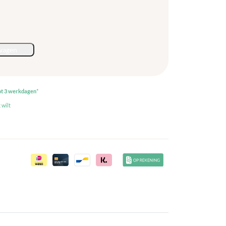
wagen
ot 3 werkdagen
*
 wilt