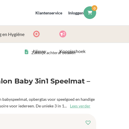
0
Klantenservice
Inloggen
g en Hygiëne
Nieuw
Koopjeshoek
Zakelijk achteraf betalen
lon Baby 3in1 Speelmat –
en babyspeelmat, opbergtas voor speelgoed en handige
oire voor iedereen. De unieke 3 in 1...
Lees verder