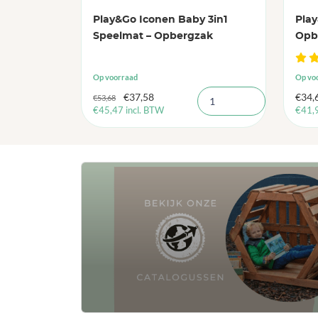
Play&Go Iconen Baby 3in1
Play
Speelmat – Opbergzak
Opb
Op voorraad
Op vo
Oorspronkelijke
Huidige
€
37,58
€
34,
€
53,68
€
45,47
incl. BTW
€
41,
prijs
prijs
was:
is:
€53,68.
€37,58.