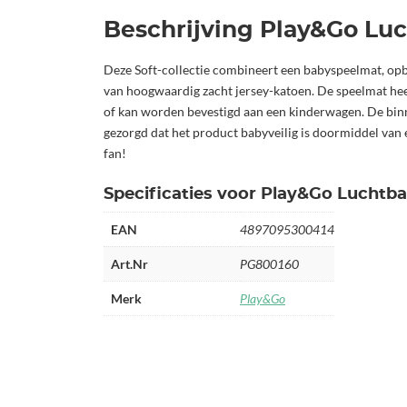
Beschrijving Play&Go Lu
Deze Soft-collectie combineert een babyspeelmat, opb
van hoogwaardig zacht jersey-katoen. De speelmat he
of kan worden bevestigd aan een kinderwagen. De binnen
gezorgd dat het product babyveilig is doormiddel van 
fan!
Specificaties voor Play&Go Luchtb
EAN
4897095300414
Art.Nr
PG800160
Merk
Play&Go