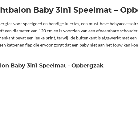
chtbalon Baby 3in1 Speelmat – Op
ergtas voor speelgoed en handige luiertas, een must-have babyaccessoire
eft een diameter van 120 cm en is voorzien van een afneembare schouder
kant bevat een leuke print, terwijl de buitenkant is afgewerkt met een st
een katoenen flap die ervoor zorgt dat een baby niet aan het touw kan k
alon Baby 3in1 Speelmat - Opbergzak