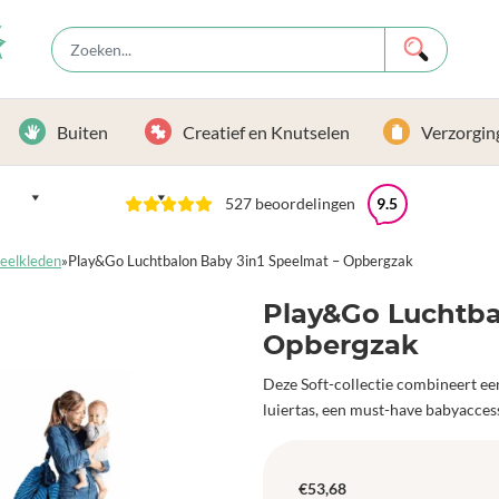
Buiten
Creatief en Knutselen
Verzorgin
527 beoordelingen
9.5
peelkleden
»
Play&Go Luchtbalon Baby 3in1 Speelmat – Opbergzak
Play&Go Luchtba
Opbergzak
Deze Soft-collectie combineert e
luiertas, een must-have babyaccess
€
53,68