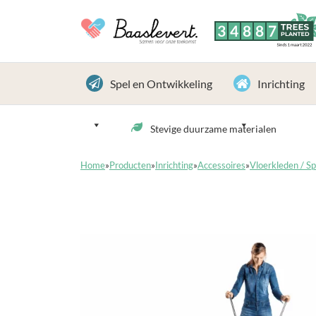
3
4
8
8
7
TREES
PLANTED
Sinds 1 maart 2022
Spel en Ontwikkeling
Inrichting
Stevige duurzame materialen
Home
»
Producten
»
Inrichting
»
Accessoires
»
Vloerkleden / S