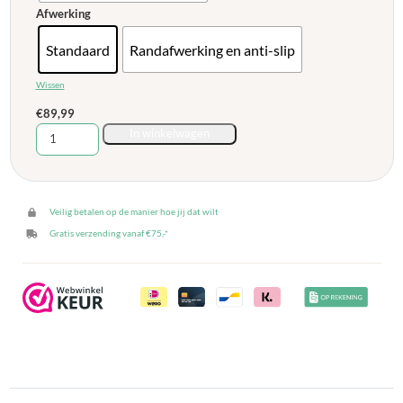
Afwerking
Standaard
Randafwerking en anti-slip
Wissen
€
89,99
Vinyl
In winkelwagen
vloerkleed
in
diverse
afmetingen
Veilig betalen op de manier hoe jij dat wilt
-
Gratis verzending vanaf €75,-*
Effen
Beige
aantal