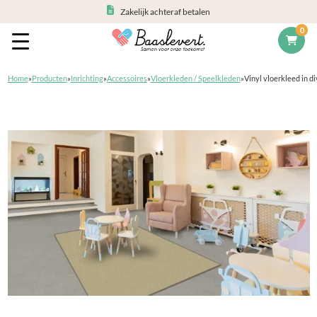
Zakelijk achteraf betalen
0
Home
»
Producten
»
Inrichting
»
Accessoires
»
Vloerkleden / Speelkleden
»
Vinyl vloerkleed in d