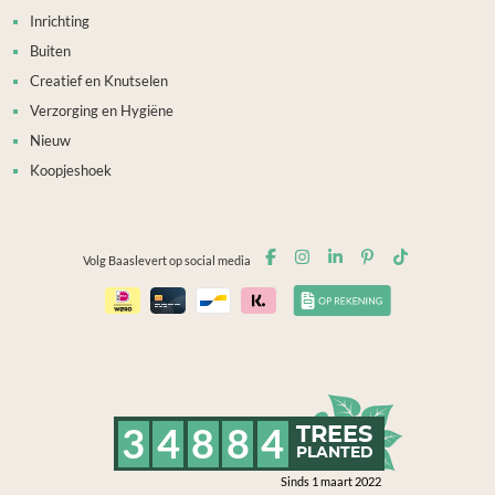
Inrichting
Buiten
Creatief en Knutselen
Verzorging en Hygiëne
Nieuw
Koopjeshoek
Volg Baaslevert op social media
3
4
8
8
4
TREES
PLANTED
Sinds 1 maart 2022