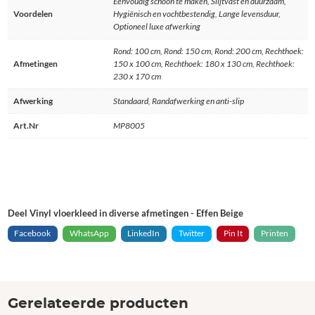
Eenvoudig schoon te maken, Slijtvast en duurzaam,
Voordelen
Hygiënisch en vochtbestendig, Lange levensduur,
Optioneel luxe afwerking
Rond: 100 cm, Rond: 150 cm, Rond: 200 cm, Rechthoek:
Afmetingen
150 x 100 cm, Rechthoek: 180 x 130 cm, Rechthoek:
230 x 170 cm
Afwerking
Standaard, Randafwerking en anti-slip
Art.Nr
MP8005
Deel Vinyl vloerkleed in diverse afmetingen - Effen Beige
Facebook
WhatsApp
LinkedIn
Twitter
Pin It
Printen
Gerelateerde producten