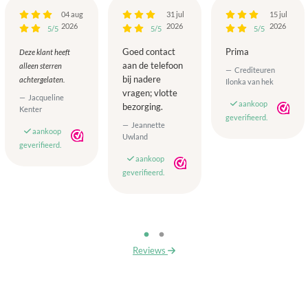
04 aug
31 jul
15 jul
2026
2026
2026
5/5
5/5
5/5
Goed contact
Prima
Deze klant heeft
aan de telefoon
alleen sterren
Crediteuren
bij nadere
achtergelaten.
Ilonka van hek
vragen; vlotte
Jacqueline
aankoop
bezorging.
Kenter
geverifieerd.
Jeannette
aankoop
Uwland
geverifieerd.
aankoop
geverifieerd.
Reviews