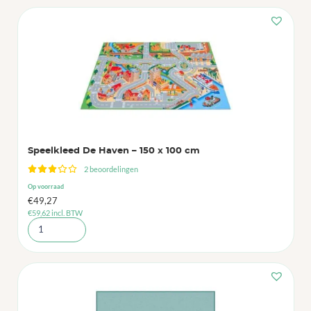
Speelkleed De Haven – 150 x 100 cm
2 beoordelingen
Op voorraad
€
49,27
€
59,62
incl. BTW