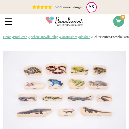
527 beoordelingen
9.5
0
Home
»
Producten
»
Spel en Ontwikkeling
»
Constructief
»
Blokken
»
Tickit Houten Fotoblokken