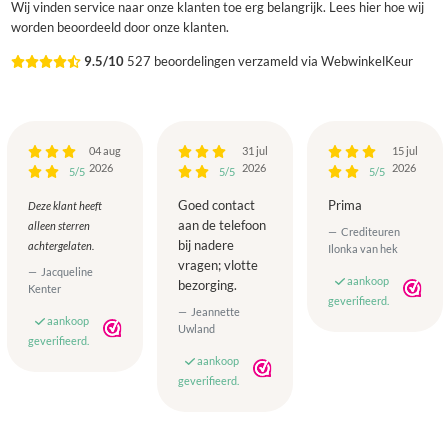
Wij vinden service naar onze klanten toe erg belangrijk. Lees hier hoe wij
worden beoordeeld door onze klanten.
9.5/10
527 beoordelingen verzameld via WebwinkelKeur
04 aug
31 jul
15 jul
2026
2026
2026
5/5
5/5
5/5
Goed contact
Prima
Deze klant heeft
aan de telefoon
alleen sterren
Crediteuren
bij nadere
achtergelaten.
Ilonka van hek
vragen; vlotte
Jacqueline
aankoop
bezorging.
Kenter
geverifieerd.
Jeannette
aankoop
Uwland
geverifieerd.
aankoop
geverifieerd.