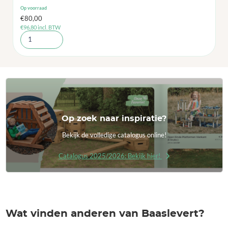
Op voorraad
€
80,00
€
96,80
incl. BTW
Op zoek naar inspiratie?
Bekijk de volledige catalogus online!
Catalogus 2025/2026: Bekijk hier!
Wat vinden anderen van Baaslevert?