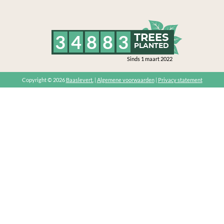
3
4
8
8
3
TREES
PLANTED
Sinds 1 maart 2022
Copyright © 2026
Baaslevert.
|
Algemene voorwaarden
|
Privacy statement