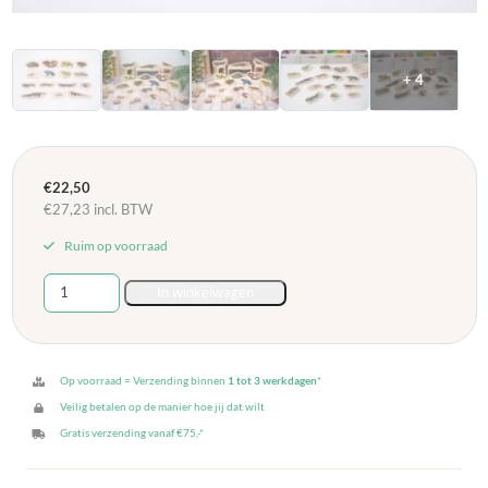
+ 4
€
22,50
€
27,23
incl. BTW
Ruim op voorraad
Tickit
In winkelwagen
Houten
Fotoblokken
Reptielen
en
Op voorraad = Verzending binnen
1 tot 3 werkdagen
*
Amfibie
Veilig betalen op de manier hoe jij dat wilt
aantal
Gratis verzending vanaf €75,-*