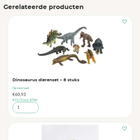
Gerelateerde producten
Dinosaurus dierenset – 8 stuks
Op voorraad
€
60,93
€
73,73
incl. BTW