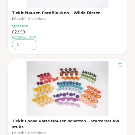
Tickit Houten FotoBlokken – Wilde Dieren
Educatief | Ontdekkend
Op voorraad
€
22,50
€
27,23
incl. BTW
Tickit Loose Parts Houten schatten – Starterset 168
stuks
Educatief | Ontdekkend