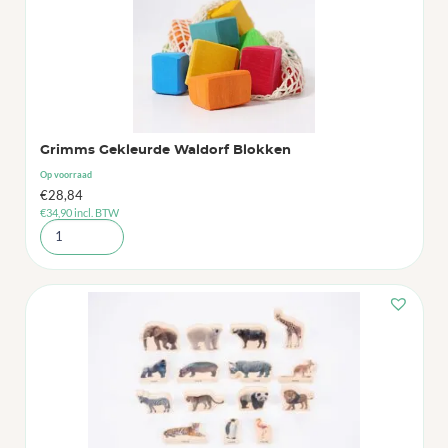
Grimms Gekleurde Waldorf Blokken
Op voorraad
€
28,84
€
34,90
incl. BTW