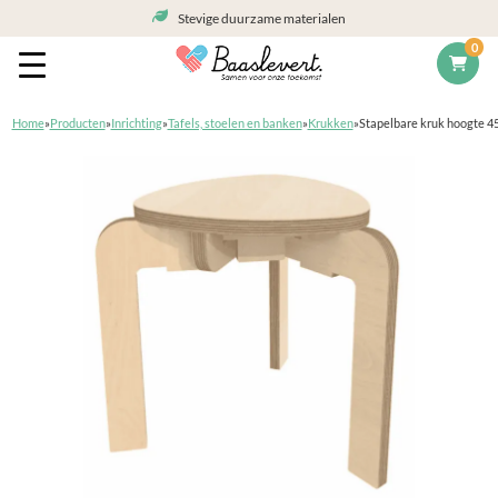
Stevige duurzame materialen
0
Home
»
Producten
»
Inrichting
»
Tafels, stoelen en banken
»
Krukken
»
Stapelbare kruk hoogte 4