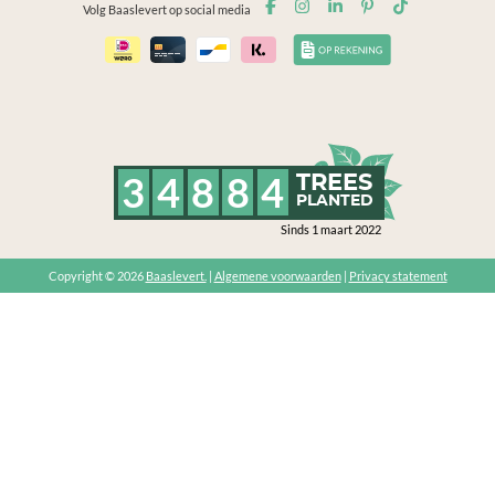
Volg Baaslevert op social media
3
4
8
8
4
TREES
PLANTED
Sinds 1 maart 2022
Copyright © 2026
Baaslevert.
|
Algemene voorwaarden
|
Privacy statement