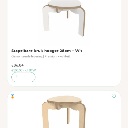
Stapelbare kruk hoogte 28cm – Wit
Gemonteerde levering | Premium kwaliteit
€
86,84
€
105,08
incl. BTW
🏅