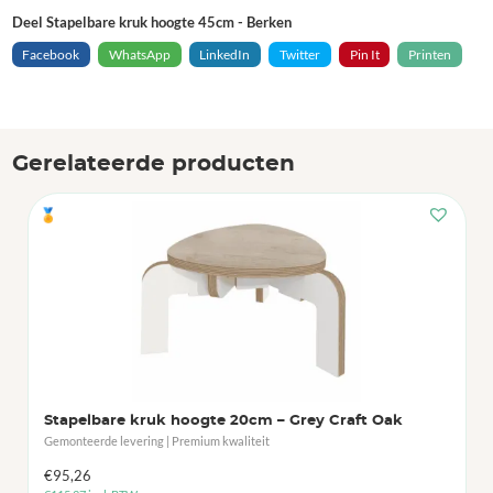
Deel Stapelbare kruk hoogte 45cm - Berken
Facebook
WhatsApp
LinkedIn
Twitter
Pin It
Printen
Gerelateerde producten
🏅
Stapelbare kruk hoogte 20cm – Grey Craft Oak
Gemonteerde levering | Premium kwaliteit
€
95,26