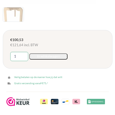
€
100,53
€
121,64
incl. BTW
Stapelbare
In winkelwagen
kruk
hoogte
45cm
-
Veilig betalen op de manier hoe jij dat wilt
Berken
Gratis verzending vanaf €75,-*
aantal