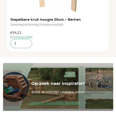
Stapelbare kruk hoogte 35cm – Berken
Gemonteerde levering | Premium kwaliteit
€
94,21
€
113,99
incl. BTW
Op zoek naar inspiratie?
Bekijk de volledige catalogus online!
Catalogus 2025/2026: Bekijk hier!