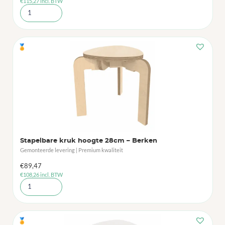
€
115,27
incl. BTW
🏅
Stapelbare kruk hoogte 28cm – Berken
Gemonteerde levering | Premium kwaliteit
€
89,47
€
108,26
incl. BTW
🏅