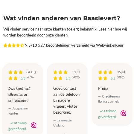
Wat vinden anderen van Baaslevert?
Wij vinden service naar onze klanten toe erg belangrijk. Lees hier hoe wij
worden beoordeeld door onze klanten.
9.5/10
527 beoordelingen verzameld via WebwinkelKeur
04 aug
31 jul
15 jul
2026
2026
2026
5/5
5/5
5/5
Goed contact
Prima
Deze klant heeft
aan de telefoon
alleen sterren
Crediteuren
bij nadere
achtergelaten.
Ilonka van hek
vragen; vlotte
Jacqueline
aankoop
bezorging.
Kenter
geverifieerd.
Jeannette
aankoop
Uwland
geverifieerd.