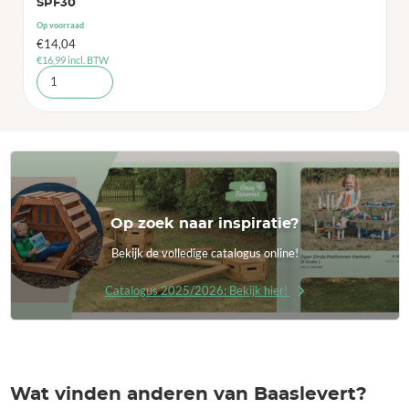
SPF30
Op voorraad
€
14,04
€
16,99
incl. BTW
Op zoek naar inspiratie?
Bekijk de volledige catalogus online!
Catalogus 2025/2026: Bekijk hier!
Wat vinden anderen van Baaslevert?