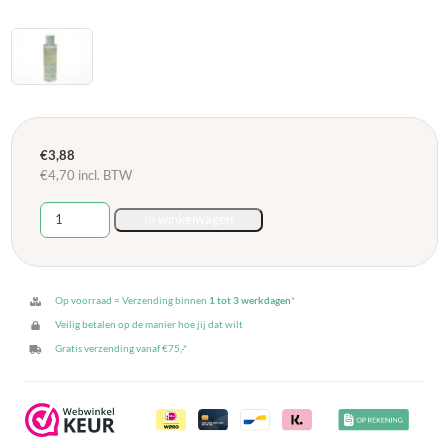
€
3,88
€
4,70
incl. BTW
Derma
In winkelwagen
Eco
Baby
olie
-
Op voorraad = Verzending binnen
1 tot 3 werkdagen
*
150
Veilig betalen op de manier hoe jij dat wilt
ml
Gratis verzending vanaf €75,-*
aantal