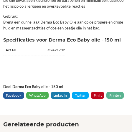
De olie bevat geen kleurstoffen en parabenen en minimaliseert daardoor
het risico op allergieën en overgevoelige reacties
Gebruik:
Breng een dunne laag Derma Eco Baby Olie aan op de propere en droge
huid en masseer zachtjes of doe een beetje olie in het bad.
Specificaties voor Derma Eco Baby olie - 150 ml
Art.Nr
M7421702
Deel Derma Eco Baby olie - 150 ml
Facebook
WhatsApp
LinkedIn
Twitter
Pin It
Printen
Gerelateerde producten