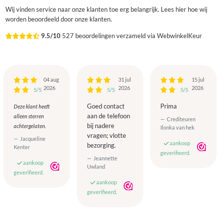
Wij vinden service naar onze klanten toe erg belangrijk. Lees hier hoe wij
worden beoordeeld door onze klanten.
9.5/10
527 beoordelingen verzameld via WebwinkelKeur
04 aug
31 jul
15 jul
2026
2026
2026
5/5
5/5
5/5
Goed contact
Prima
Deze klant heeft
aan de telefoon
alleen sterren
Crediteuren
bij nadere
achtergelaten.
Ilonka van hek
vragen; vlotte
Jacqueline
aankoop
bezorging.
Kenter
geverifieerd.
Jeannette
aankoop
Uwland
geverifieerd.
aankoop
geverifieerd.