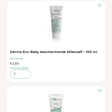
Derma Eco Baby beschermende billenzalf – 100 ml
Op voorraad
€
3,88
€
4,70
incl. BTW