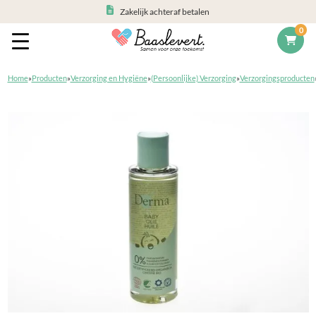
Zakelijk achteraf betalen
0
Home
»
Producten
»
Verzorging en Hygiëne
»
(Persoonlijke) Verzorging
»
Verzorgingsproducten