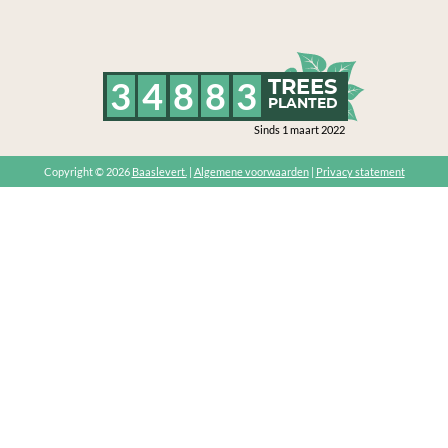
3
4
8
8
3
TREES
PLANTED
Sinds 1 maart 2022
Copyright © 2026
Baaslevert.
|
Algemene voorwaarden
|
Privacy statement