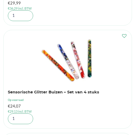
€
29,99
€
36,29
incl. BTW
Sensorische Glitter Buizen – Set van 4 stuks
Op voorraad
€
24,07
€
29,13
incl. BTW