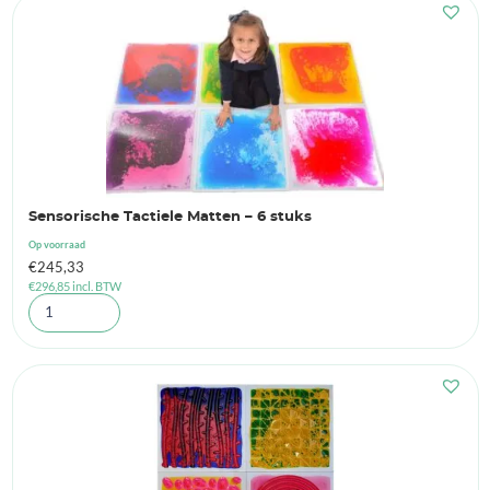
Sensorische Tactiele Matten – 6 stuks
Op voorraad
€
245,33
€
296,85
incl. BTW