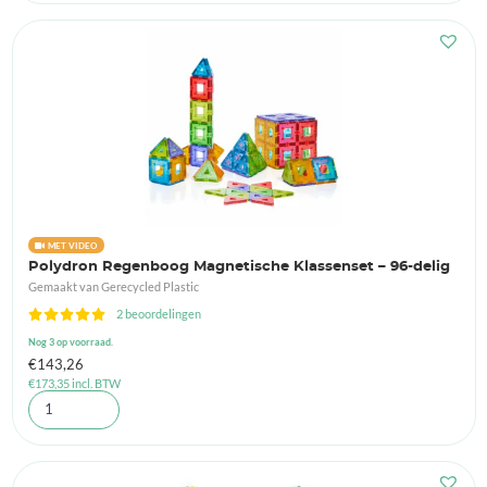
MET VIDEO
Polydron Regenboog Magnetische Klassenset – 96-delig
Gemaakt van Gerecycled Plastic
2 beoordelingen
Nog 3 op voorraad.
€
143,26
€
173,35
incl. BTW