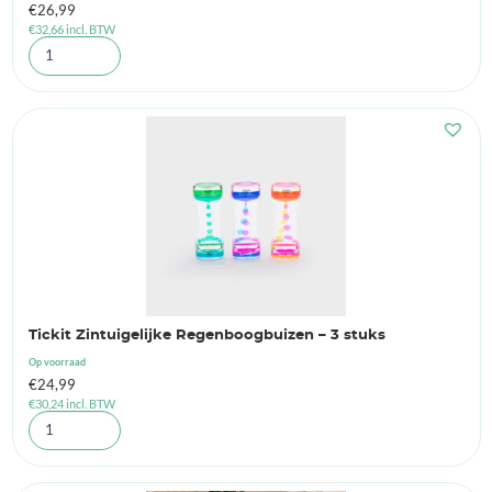
€
26,99
€
32,66
incl. BTW
Tickit Zintuigelijke Regenboogbuizen – 3 stuks
Op voorraad
€
24,99
€
30,24
incl. BTW