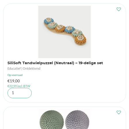
SiliSoft Tandwielpuzzel (Neutraal) – 19-delige set
Educatief | Ontdekkend
Op voorraad
€
19,00
€
22,99
incl. BTW