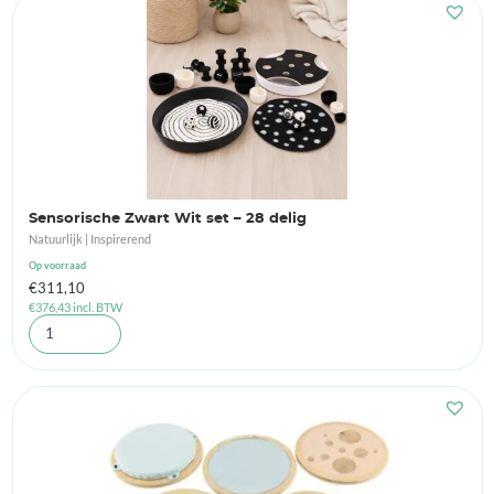
Sensorische Zwart Wit set – 28 delig
Natuurlijk | Inspirerend
Op voorraad
€
311,10
€
376,43
incl. BTW