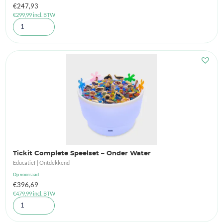
€
247,93
€
299,99
incl. BTW
Tickit Complete Speelset – Onder Water
Educatief | Ontdekkend
Op voorraad
€
396,69
€
479,99
incl. BTW