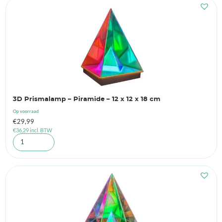
3D Prismalamp – Piramide – 12 x 12 x 18 cm
Op voorraad
€
29,99
€
36,29
incl. BTW