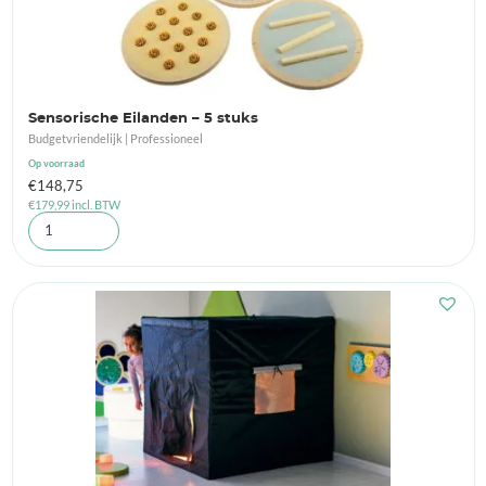
Sensorische Eilanden – 5 stuks
Budgetvriendelijk | Professioneel
Op voorraad
€
148,75
€
179,99
incl. BTW