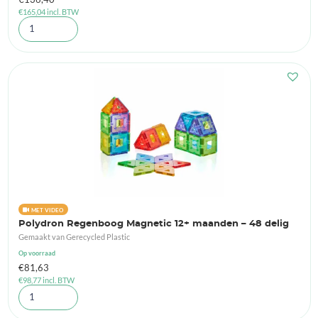
€
165,04
incl. BTW
MET VIDEO
Polydron Regenboog Magnetic 12+ maanden – 48 delig
Gemaakt van Gerecycled Plastic
Op voorraad
€
81,63
€
98,77
incl. BTW