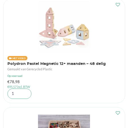
MET VIDEO
Polydron Pastel Magnetic 12+ maanden – 48 delig
Gemaakt van Gerecycled Plastic
Op voorraad
€
78,98
€
95,57
incl. BTW