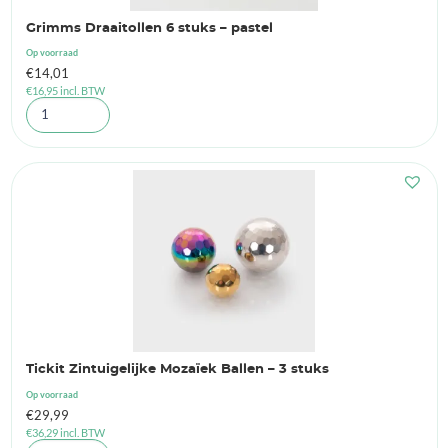
Grimms Draaitollen 6 stuks – pastel
Op voorraad
€
14,01
€
16,95
incl. BTW
Tickit Zintuigelijke Mozaïek Ballen – 3 stuks
Op voorraad
€
29,99
€
36,29
incl. BTW