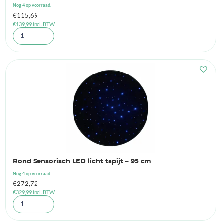
Nog 4 op voorraad.
€
115,69
€
139,99
incl. BTW
Rond Sensorisch LED licht tapijt – 95 cm
Nog 4 op voorraad.
€
272,72
€
329,99
incl. BTW