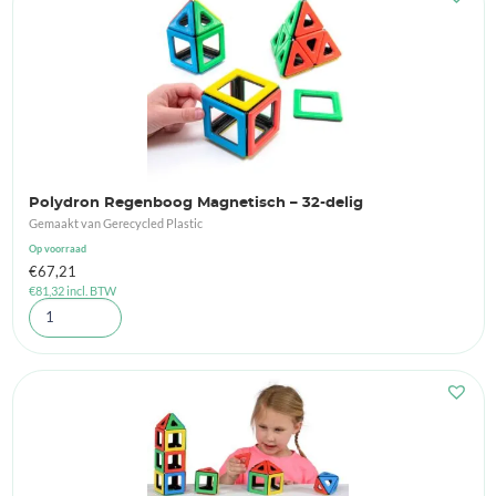
Polydron Regenboog Magnetisch – 32-delig
Gemaakt van Gerecycled Plastic
Op voorraad
€
67,21
€
81,32
incl. BTW