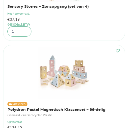
Sensory Stones – Zonsopgang (set van 4)
Nog 4 op voorraad.
€
37,19
€
45,00
incl. BTW
MET VIDEO
Polydron Pastel Magnetisch Klassenset – 96-delig
Gemaakt van Gerecycled Plastic
Op voorraad
€
136,40