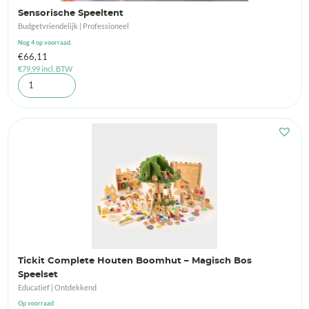
Sensorische Speeltent
Budgetvriendelijk | Professioneel
Nog 4 op voorraad.
€
66,11
€
79,99
incl. BTW
Tickit Complete Houten Boomhut – Magisch Bos
Speelset
Educatief | Ontdekkend
Op voorraad