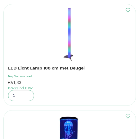
LED Licht Lamp 100 cm met Beugel
Nog 3 op voorraad.
€
61,33
€
74,21
incl. BTW