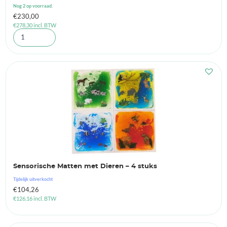
Nog 2 op voorraad.
€
230,00
€
278,30
incl. BTW
Sensorische Matten met Dieren – 4 stuks
Tijdelijk uitverkocht
€
104,26
€
126,16
incl. BTW