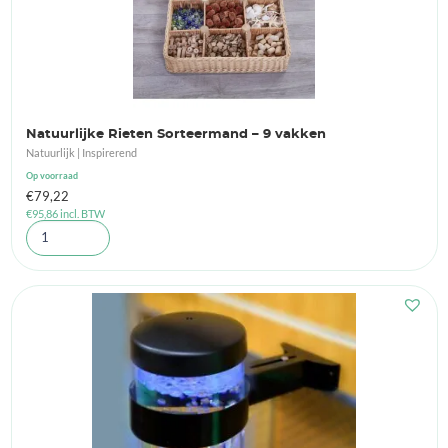
Natuurlijke Rieten Sorteermand – 9 vakken
Natuurlijk | Inspirerend
Op voorraad
€
79,22
€
95,86
incl. BTW