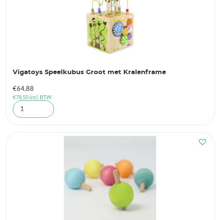
Vigatoys Speelkubus Groot met Kralenframe
€
64,88
€
78,50
incl. BTW