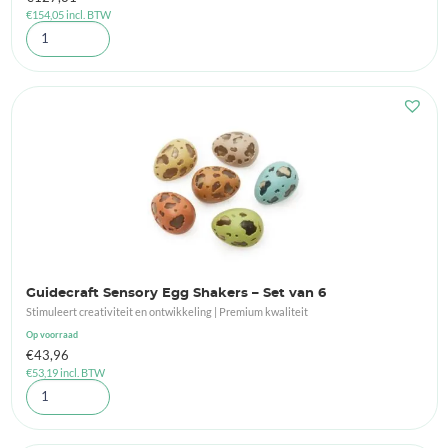
€
154,05
incl. BTW
Guidecraft Sensory Egg Shakers – Set van 6
Stimuleert creativiteit en ontwikkeling | Premium kwaliteit
Op voorraad
€
43,96
€
53,19
incl. BTW