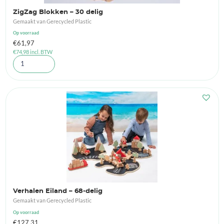
ZigZag Blokken – 30 delig
Gemaakt van Gerecycled Plastic
Op voorraad
€
61,97
€
74,98
incl. BTW
Verhalen Eiland – 68-delig
Gemaakt van Gerecycled Plastic
Op voorraad
€
127,31