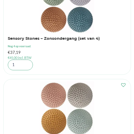
Sensory Stones – Zonsondergang (set van 4)
Nog 4 op voorraad.
€
37,19
€
45,00
incl. BTW