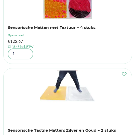
Sensorische Matten met Textuur – 4 stuks
Op voorraad
€
122,67
€
148,43
incl. BTW
Sensorische Tactile Matten: Zilver en Goud – 2 stuks