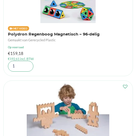
MET VIDEO
Polydron Regenboog Magnetisch – 96-delig
Gemaakt van Gerecycled Plastic
Op voorraad
€
159,18
€
192,61
incl. BTW