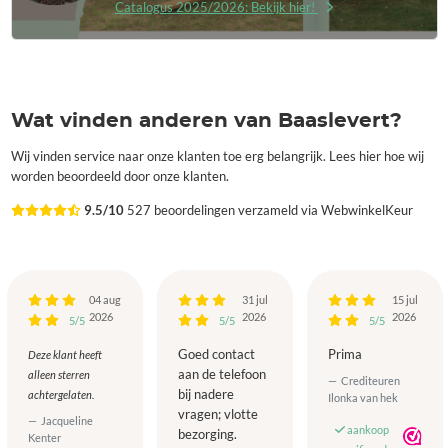
Catalogus 2025/2026: Bekijk hier!
Wat vinden anderen van Baaslevert?
Wij vinden service naar onze klanten toe erg belangrijk. Lees hier hoe wij
worden beoordeeld door onze klanten.
9.5/10
527 beoordelingen verzameld via WebwinkelKeur
04 aug
31 jul
15 jul
2026
2026
2026
5/5
5/5
5/5
Goed contact
Prima
Deze klant heeft
aan de telefoon
alleen sterren
Crediteuren
bij nadere
achtergelaten.
Ilonka van hek
vragen; vlotte
Jacqueline
aankoop
bezorging.
Kenter