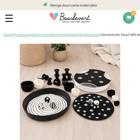
Stevige duurzame materialen
0
Home
»
Producten
»
Spel en Ontwikkeling
»
Zintuigelijk
»
Sensorisch
»
Sensorische Zwart Wit set