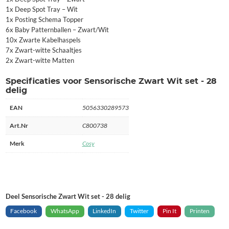
1x Deep Spot Tray – Wit
1x Posting Schema Topper
6x Baby Patternballen – Zwart/Wit
10x Zwarte Kabelhaspels
7x Zwart-witte Schaaltjes
2x Zwart-witte Matten
Specificaties voor Sensorische Zwart Wit set - 28
delig
EAN
5056330289573
Art.Nr
C800738
Merk
Cosy
Deel Sensorische Zwart Wit set - 28 delig
Facebook
WhatsApp
LinkedIn
Twitter
Pin It
Printen