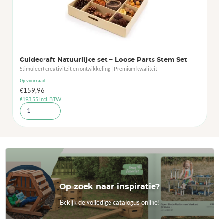
Guidecraft Natuurlijke set – Loose Parts Stem Set
Stimuleert creativiteit en ontwikkeling | Premium kwaliteit
Op voorraad
€
159,96
€
193,55
incl. BTW
Op zoek naar inspiratie?
Bekijk de volledige catalogus online!