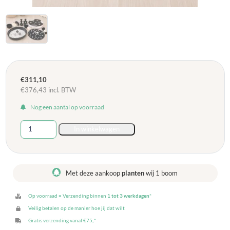
€
311,10
€
376,43
incl. BTW
Nog een aantal op voorraad
Sensorische
In winkelwagen
Zwart
Wit
set
-
Met deze aankoop
planten
wij 1 boom
28
delig
Op voorraad = Verzending binnen
1 tot 3 werkdagen
*
aantal
Veilig betalen op de manier hoe jij dat wilt
Gratis verzending vanaf €75,-*