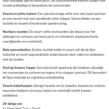
voor zintuiglijk spel en loose parts. De contrasterende kleuren zorgen voor
visuele prikkeling en bevorderen de concentratie.
Zwarte en witte matten:
Een spiraalvormige witte mat met zwart patroon
en een zwarte mat met opvallende witte stippen. Samen bieden ze een
tactiele en visueel stimulerende speelervaring.
Nestbare manden:
De zwart-witte nestmanden zijn ideaal voor het
opbergen en sorteren van loose parts en stimuleren organisatorische
vaardigheden en creativiteit.
Baby patroonballen:
Zachte, tactiele ballen in zwart-wit die de fijne
motoriek en hand-oogcoördinatie ondersteunen door rollen en ontdekken
met de handen.
Posting Schema Topper:
Een interactief opzetstuk dat kinderen uitnodigt
om voorwerpen te sorteren en ergens in te stoppen (posten). Dit bevordert
de fijne motoriek en cognitieve ontwikkeling.
Zwarte kabelhaspels:
Stevige haspels om te stapelen, bouwen en creëren,
waarmee kinderen structuur, balans en ruimtelijk inzicht kunnen
ontdekken.
28-delige set:
1x Deep Spot Tray – Zwart