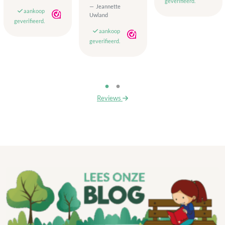
geverifieerd.
Jeannette
aankoop
Uwland
geverifieerd.
aankoop
geverifieerd.
Reviews