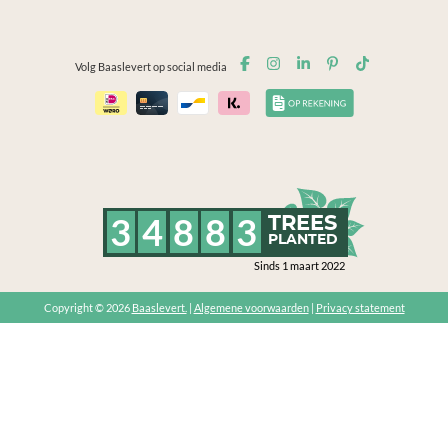
Volg Baaslevert op social media
3
4
8
8
3
TREES
PLANTED
Sinds 1 maart 2022
Copyright © 2026
Baaslevert.
|
Algemene voorwaarden
|
Privacy statement