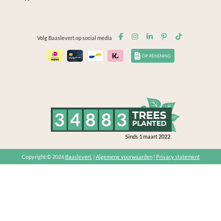
Volg Baaslevert op social media
3
4
8
8
3
TREES
PLANTED
Sinds 1 maart 2022
Copyright © 2026
Baaslevert.
|
Algemene voorwaarden
|
Privacy statement