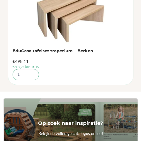
EduCasa tafelset trapezium – Berken
€
498,11
€
602,71
incl. BTW
Op zoek naar inspiratie?
Bekijk de volledige catalogus online!