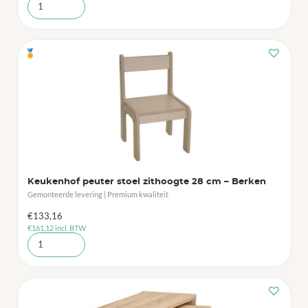
🏅
Keukenhof peuter stoel zithoogte 28 cm – Berken
Gemonteerde levering | Premium kwaliteit
€
133,16
€
161,12
incl. BTW