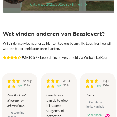
Catalogus 2025/2026: Bekijk hier!
Wat vinden anderen van Baaslevert?
Wij vinden service naar onze klanten toe erg belangrijk. Lees hier hoe wij
worden beoordeeld door onze klanten.
9.5/10
527 beoordelingen verzameld via WebwinkelKeur
04 aug
31 jul
15 jul
2026
2026
2026
5/5
5/5
5/5
Goed contact
Prima
Deze klant heeft
aan de telefoon
alleen sterren
Crediteuren
bij nadere
achtergelaten.
Ilonka van hek
vragen; vlotte
Jacqueline
aankoop
bezorging.
Kenter