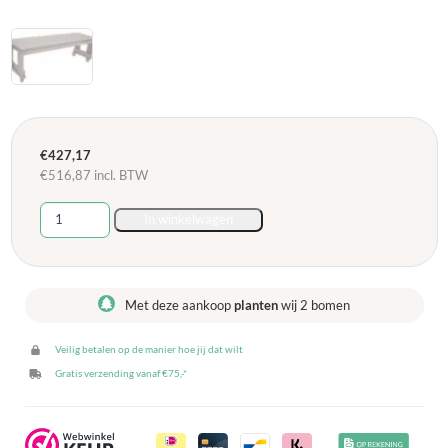
€
427,17
€
516,87
incl. BTW
Groepstafel
In winkelwagen
Amsterdam
Steigerhout
laag
225
Met deze aankoop
planten
wij 2 bomen
cm,
verrijdbaar
Veilig betalen op de manier hoe jij dat wilt
aantal
Gratis verzending vanaf €75,-*