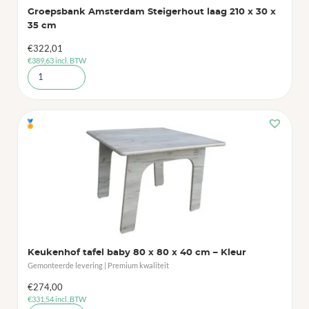
Groepsbank Amsterdam Steigerhout laag 210 x 30 x
35 cm
€
322,01
€
389,63
incl. BTW
🏅
Keukenhof tafel baby 80 x 80 x 40 cm – Kleur
Gemonteerde levering | Premium kwaliteit
€
274,00
€
331,54
incl. BTW