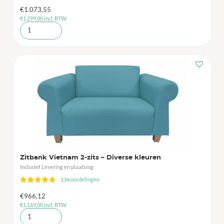
€
1.073,55
€
1.299,00
incl. BTW
Zitbank Vietnam 2-zits – Diverse kleuren
Inclusief Levering en plaatsing
1 beoordelingen
€
966,12
€
1.169,00
incl. BTW