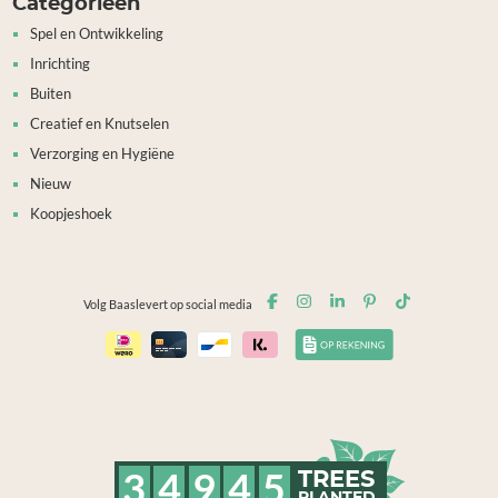
Categorieën
Spel en Ontwikkeling
Inrichting
Buiten
Creatief en Knutselen
Verzorging en Hygiëne
Nieuw
Koopjeshoek
Volg Baaslevert op social media
3
4
9
4
5
TREES
PLANTED