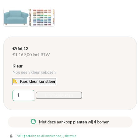
€
966,12
€
1.169,00
incl. BTW
Kleur
Nog geen kleur gekozen
Kies kleur kunstleer
Zitbank
In winkelwagen
Vietnam
2-
zits
-
Met deze aankoop
planten
wij 4 bomen
Diverse
kleuren
Veilig betalen op de manier hoe jij dat wilt
aantal