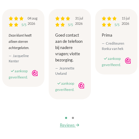
04 aug
31 jul
15 jul
2026
2026
2026
5/5
5/5
5/5
Goed contact
Prima
Deze klant heeft
aan de telefoon
alleen sterren
Crediteuren
bij nadere
achtergelaten.
Ilonka van hek
vragen; vlotte
Jacqueline
aankoop
bezorging.
Kenter
geverifieerd.
Jeannette
aankoop
Uwland
geverifieerd.
aankoop
geverifieerd.
Reviews