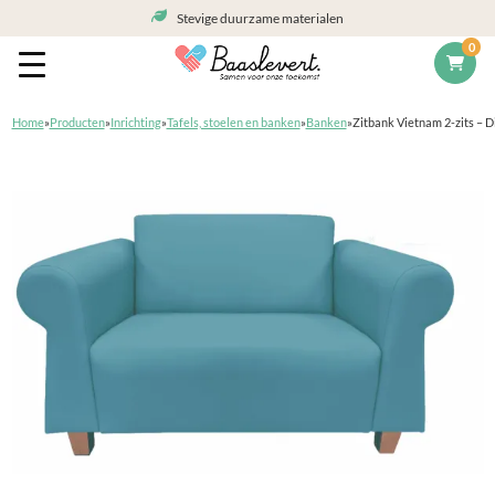
Stevige duurzame materialen
0
Home
»
Producten
»
Inrichting
»
Tafels, stoelen en banken
»
Banken
»
Zitbank Vietnam 2-zits – D