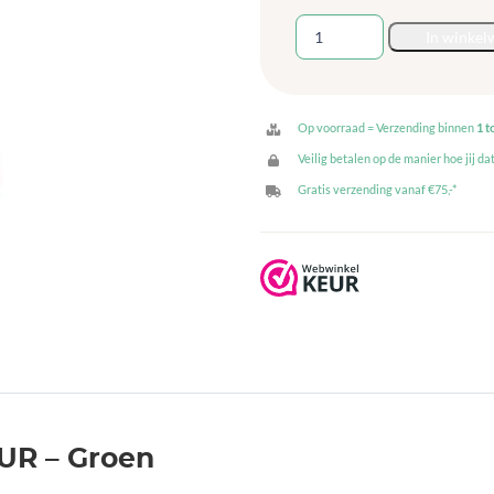
Zadelkruk
In winkel
PUR
-
Groen
aantal
Op voorraad = Verzending binnen
1 t
Veilig betalen op de manier hoe jij dat
Gratis verzending vanaf €75,-*
PUR – Groen