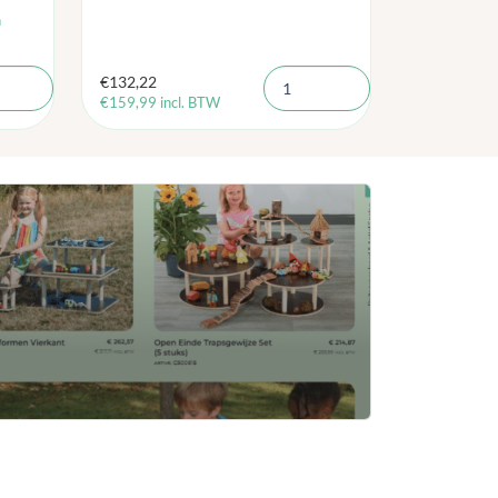
n
€
132,22
€
159,99
incl. BTW