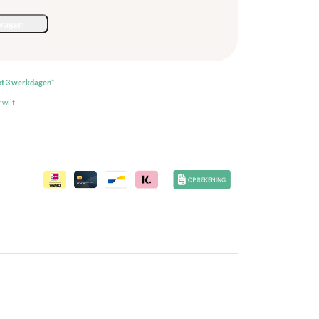
wagen
ot 3 werkdagen
*
 wilt