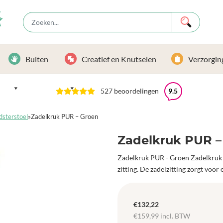
Buiten
Creatief en Knutselen
Verzorgin
527 beoordelingen
9.5
dsterstoel
»
Zadelkruk PUR – Groen
Zadelkruk PUR –
Zadelkruk PUR - Groen Zadelkruk 
zitting. De zadelzitting zorgt voo
€
132,22
€
159,99
incl. BTW