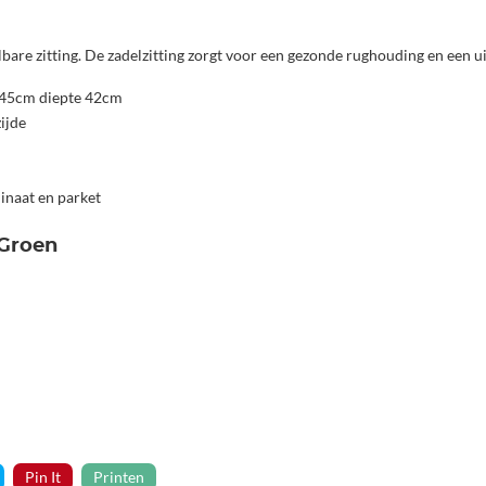
bare zitting. De zadelzitting zorgt voor een gezonde rughouding en een 
 45cm diepte 42cm
ijde
inaat en parket
 Groen
Pin It
Printen