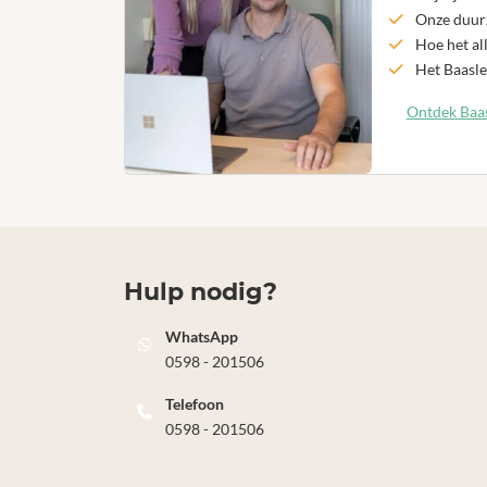
Onze duurz
Hoe het al
Het Baasle
Ontdek Baas
Hulp nodig?
WhatsApp
0598 - 201506
Telefoon
0598 - 201506