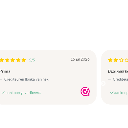
15 jul 2026
5/5
Prima
Deze klant he
Crediteuren Ilonka van hek
Crediteur
aankoop geverifieerd.
aankoop 