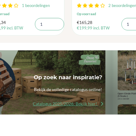
1 beoordelingen
2 beoordelinge
orraad
Op voorraad
,34
€
165,28
,99
incl. BTW
€
199,99
incl. BTW
Op zoek naar inspiratie?
Bekijk de volledige catalogus online!
Catalogus 2025/2026: Bekijk hier!