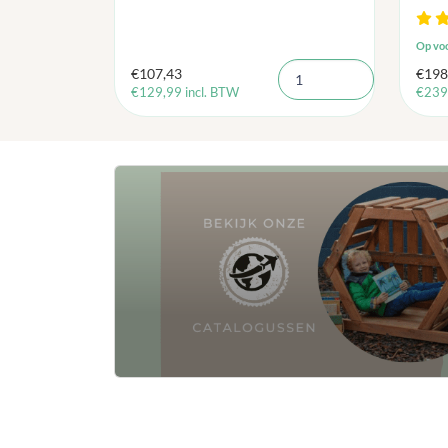
Op vo
€
107,43
€
198
€
129,99
incl. BTW
€
239