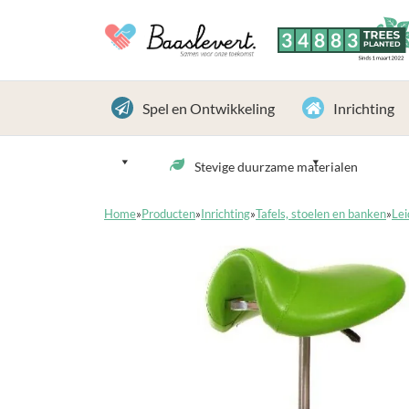
3
4
8
8
3
TREES
PLANTED
Sinds 1 maart 2022
Spel en Ontwikkeling
Inrichting
Stevige duurzame materialen
Home
»
Producten
»
Inrichting
»
Tafels, stoelen en banken
»
Lei