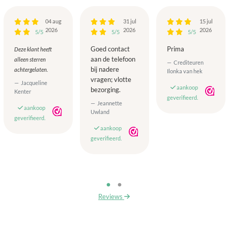
04 aug
31 jul
15 jul
2026
2026
2026
5/5
5/5
5/5
Goed contact
Prima
Deze klant heeft
aan de telefoon
alleen sterren
Crediteuren
bij nadere
achtergelaten.
Ilonka van hek
vragen; vlotte
Jacqueline
aankoop
bezorging.
Kenter
geverifieerd.
Jeannette
aankoop
Uwland
geverifieerd.
aankoop
geverifieerd.
Reviews