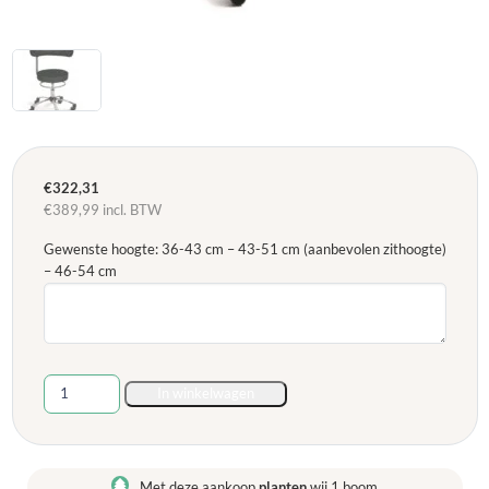
€
322,31
€
389,99
incl. BTW
Gewenste hoogte: 36-43 cm – 43-51 cm (aanbevolen zithoogte)
– 46-54 cm
Sanus
In winkelwagen
gezondheidsstoel,
bureaustoel
stof
zwart
Met deze aankoop
planten
wij 1 boom