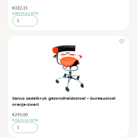
€
322,31
€
389,99
incl. BTW
Sanus zadelkruk gezondheidsstoel – bureaustoel
oranje-zwart
€
295,00
€
356,95
incl. BTW