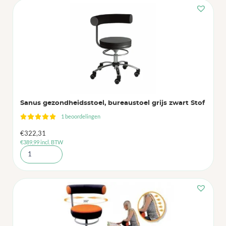
Sanus gezondheidsstoel, bureaustoel grijs zwart Stof
1 beoordelingen
€
322,31
€
389,99
incl. BTW