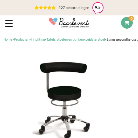
527 beoordelingen
9.5
0
Home
»
Producten
»
Inrichting
»
Tafels, stoelen en banken
»
Leidsterstoel
»
Sanus gezondheidssto