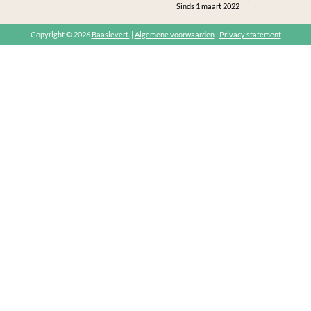
Sinds 1 maart 2022
Copyright © 2026
Baaslevert.
|
Algemene voorwaarden
|
Privacy statement