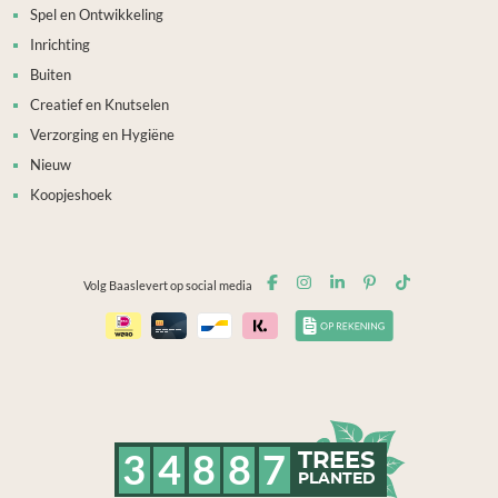
Spel en Ontwikkeling
Inrichting
Buiten
Creatief en Knutselen
Verzorging en Hygiëne
Nieuw
Koopjeshoek
Volg Baaslevert op social media
3
4
8
8
7
TREES
PLANTED