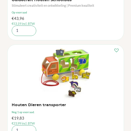
Guidecraft Houten Schoolbus
Stimuleert creativiteit en ontwikkeling | Premium kwaliteit
Op voorraad
€
43,96
€
53,19
incl. BTW
Houten Dieren transporter
Nog 1 op voorraad.
€
19,83
€
23,99
incl. BTW