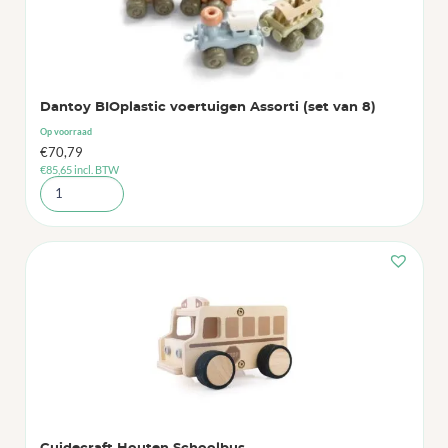
Dantoy BIOplastic voertuigen Assorti (set van 8)
Op voorraad
€
70,79
€
85,65
incl. BTW