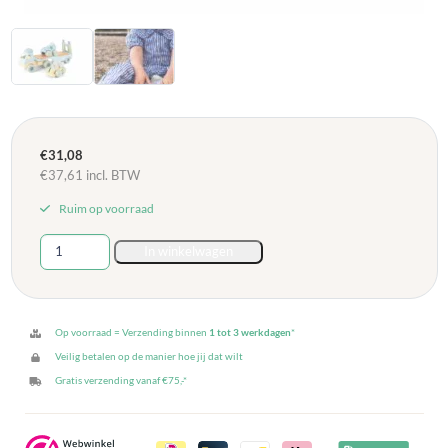
€
31,08
€
37,61
incl. BTW
Ruim op voorraad
Dantoy
In winkelwagen
Pastelkleurige
gerecycleerde
truck
+
Op voorraad = Verzending binnen
1 tot 3 werkdagen
*
2
Veilig betalen op de manier hoe jij dat wilt
auto's
Gratis verzending vanaf €75,-*
aantal