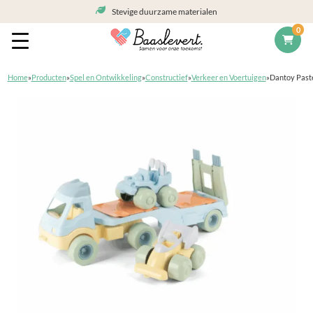
Stevige duurzame materialen
0
Home
»
Producten
»
Spel en Ontwikkeling
»
Constructief
»
Verkeer en Voertuigen
»
Dantoy Paste