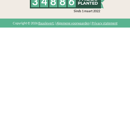
3
4
8
8
6
PLANTED
Sinds 1 maart 2022
Copyright © 2026
Baaslevert.
|
Algemene voorwaarden
|
Privacy statement