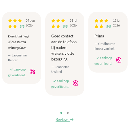
04 aug
31 jul
15 jul
2026
2026
2026
5/5
5/5
5/5
Goed contact
Prima
Deze klant heeft
aan de telefoon
alleen sterren
Crediteuren
bij nadere
achtergelaten.
Ilonka van hek
vragen; vlotte
Jacqueline
aankoop
bezorging.
Kenter
geverifieerd.
Jeannette
aankoop
Uwland
geverifieerd.
aankoop
geverifieerd.
Reviews