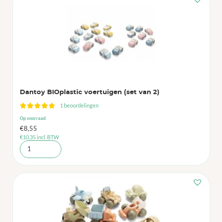
Dantoy BIOplastic voertuigen (set van 2)
1 beoordelingen
Op voorraad
€
8,55
€
10,35
incl. BTW