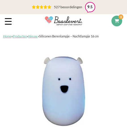
527 beoordelingen
9.5
0
Home
»
Producten
»
Nieuw.
»
Siliconen Berenlampje – Nachtlampje 16 cm