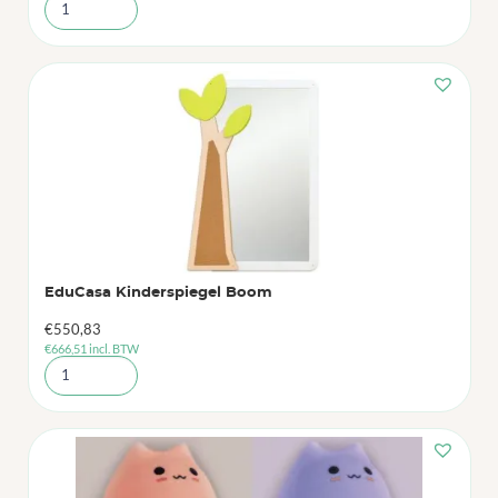
EduCasa Kinderspiegel Boom
€
550,83
€
666,51
incl. BTW