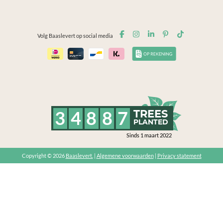
Volg Baaslevert op social media
3
4
8
8
7
TREES
PLANTED
Sinds 1 maart 2022
Copyright © 2026
Baaslevert.
|
Algemene voorwaarden
|
Privacy statement