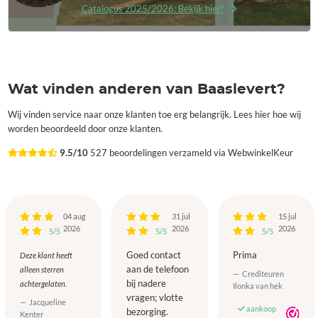
Catalogus 2025/2026: Bekijk hier!
Wat vinden anderen van Baaslevert?
Wij vinden service naar onze klanten toe erg belangrijk. Lees hier hoe wij
worden beoordeeld door onze klanten.
9.5/10
527 beoordelingen verzameld via WebwinkelKeur
04 aug
31 jul
15 jul
2026
2026
2026
5/5
5/5
5/5
Goed contact
Prima
Deze klant heeft
aan de telefoon
alleen sterren
Crediteuren
bij nadere
achtergelaten.
Ilonka van hek
vragen; vlotte
Jacqueline
aankoop
bezorging.
Kenter