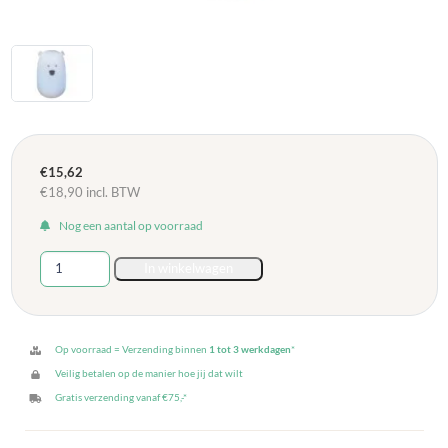
€
15,62
€
18,90
incl. BTW
Nog een aantal op voorraad
Siliconen
In winkelwagen
Berenlampje
-
Nachtlampje
16
Op voorraad = Verzending binnen
1 tot 3 werkdagen
*
cm
Veilig betalen op de manier hoe jij dat wilt
aantal
Gratis verzending vanaf €75,-*