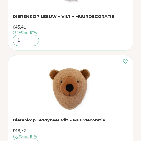
DIERENKOP LEEUW – VILT – MUURDECORATIE
€
45,41
€
54,95
incl. BTW
Dierenkop Teddybeer Vilt – Muurdecoratie
€
48,72
€
58,95
incl. BTW