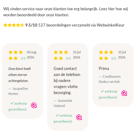
Wij vinden service naar onze klanten toe erg belangrijk. Lees hier hoe wij
worden beoordeeld door onze klanten.
9.5/10
527 beoordelingen verzameld via WebwinkelKeur
04 aug
31 jul
15 jul
2026
2026
2026
5/5
5/5
5/5
Goed contact
Prima
Deze klant heeft
aan de telefoon
alleen sterren
Crediteuren
bij nadere
achtergelaten.
Ilonka van hek
vragen; vlotte
Jacqueline
aankoop
bezorging.
Kenter
geverifieerd.
Jeannette
aankoop
Uwland
geverifieerd.
aankoop
geverifieerd.