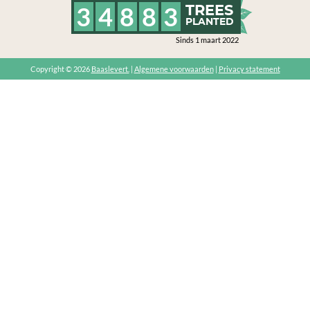
3
4
8
8
3
TREES
PLANTED
Sinds 1 maart 2022
Copyright © 2026
Baaslevert.
|
Algemene voorwaarden
|
Privacy statement