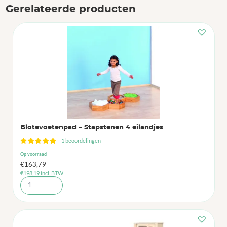
Gerelateerde producten
Blotevoetenpad – Stapstenen 4 eilandjes
1 beoordelingen
Op voorraad
€
163,79
€
198,19
incl. BTW