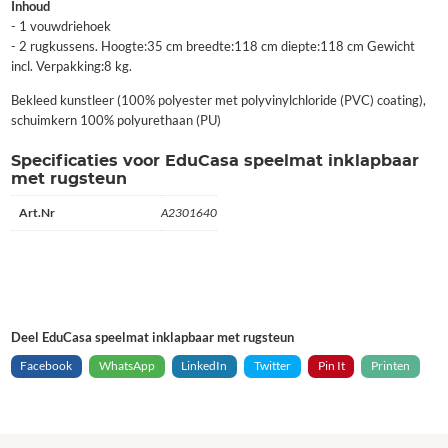
Inhoud
- 1 vouwdriehoek
- 2 rugkussens. Hoogte:35 cm breedte:118 cm diepte:118 cm Gewicht
incl. Verpakking:8 kg.
Bekleed kunstleer (100% polyester met polyvinylchloride (PVC) coating),
schuimkern 100% polyurethaan (PU)
Specificaties voor EduCasa speelmat inklapbaar
met rugsteun
Art.Nr
A2301640
Deel EduCasa speelmat inklapbaar met rugsteun
Facebook
WhatsApp
LinkedIn
Twitter
Pin It
Printen