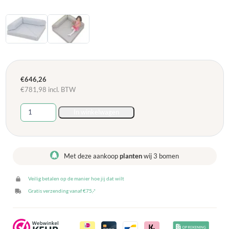
€
646,26
€
781,98
incl. BTW
EduCasa
In winkelwagen
speelmat
inklapbaar
met
rugsteun
Met deze aankoop
planten
wij 3 bomen
aantal
Veilig betalen op de manier hoe jij dat wilt
Gratis verzending vanaf €75,-*