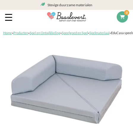
Stevige duurzame materialen
0
Home
»
Producten
»
Spel en Ontwikkeling
»
Speelgoed en Spel
»
Spelmateriaal
»
EduCasa speelm