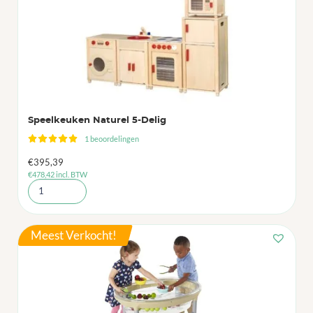
Speelkeuken Naturel 5-Delig
1 beoordelingen
€
395,39
€
478,42
incl. BTW
Meest Verkocht!