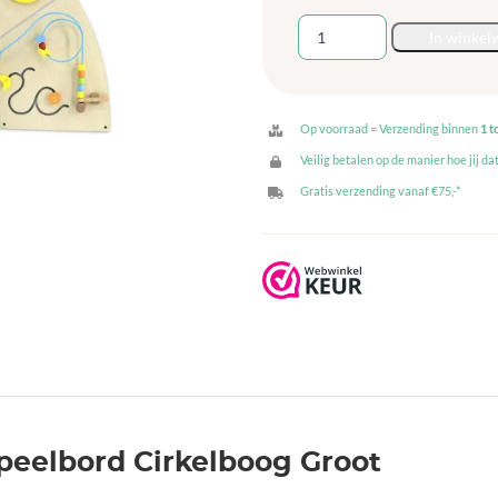
Viga
In winkel
Wandspeelbord
Cirkelboog
Groot
aantal
Op voorraad = Verzending binnen
1 t
Veilig betalen op de manier hoe jij dat
Gratis verzending vanaf €75,-*
peelbord Cirkelboog Groot