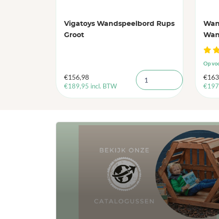
Vigatoys Wandspeelbord Rups
Wan
Groot
Wan
Op vo
€
156,98
€
163
€
189,95
incl. BTW
€
197