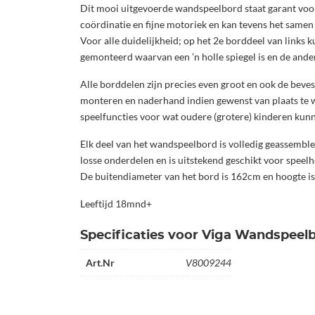
Dit mooi uitgevoerde wandspeelbord staat garant voor 
coördinatie en fijne motoriek en kan tevens het samen 
Voor alle duidelijkheid; op het 2e borddeel van links 
gemonteerd waarvan een ’n holle spiegel is en de ander
Alle borddelen zijn precies even groot en ook de beves
monteren en naderhand indien gewenst van plaats te w
speelfuncties voor wat oudere (grotere) kinderen kun
Elk deel van het wandspeelbord is volledig geassembl
losse onderdelen en is uitstekend geschikt voor spee
De buitendiameter van het bord is 162cm en hoogte i
Leeftijd 18mnd+
Specificaties voor Viga Wandspeel
Art.Nr
V8009244