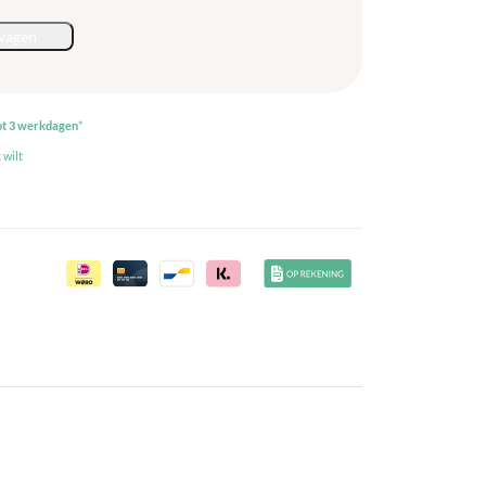
wagen
ot 3 werkdagen
*
 wilt