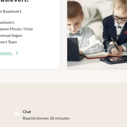
n Baaslevert.
aslevert.
ame Missie / Visie
lemaal begon
vert Team
levert.
Chat
Reactie binnen 30 minuten