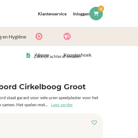
0
Klantenservice
Inloggen
g en Hygiëne
Nieuw
Koopjeshoek
Zakelijk achteraf betalen
ord Cirkelboog Groot
d staat garant voor vele uren speelplezier voor het
n samen. Het spelen met...
Lees verder