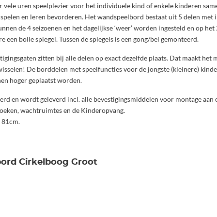
vele uren speelplezier voor het individuele kind of enkele kinderen sam
spelen en leren bevorderen. Het wandspeelbord bestaat uit 5 delen met in 
kunnen de 4 seizoenen en het dagelijkse ‘weer’ worden ingesteld en op het
e een bolle spiegel. Tussen de spiegels is een gong/bel gemonteerd.
tigingsgaten zitten bij alle delen op exact dezelfde plaats. Dat maakt het
isselen! De borddelen met speelfuncties voor de jongste (kleinere) kind
nen hoger geplaatst worden.
eerd en wordt geleverd incl. alle bevestigingsmiddelen voor montage aa
lhoeken, wachtruimtes en de Kinderopvang.
s 81cm.
bord Cirkelboog Groot