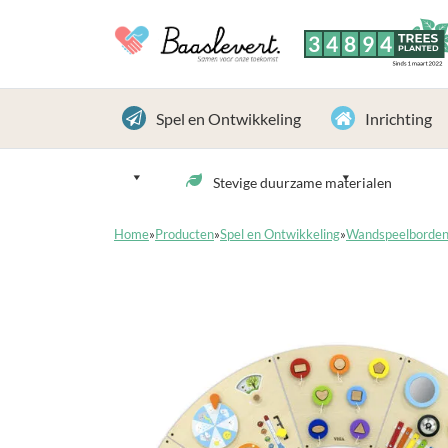
3
4
8
9
4
TREES
PLANTED
Sinds 1 maart 2022
Spel en Ontwikkeling
Inrichting
Stevige duurzame materialen
Home
»
Producten
»
Spel en Ontwikkeling
»
Wandspeelborde