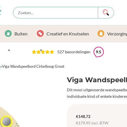
Buiten
Creatief en Knutselen
Verzorgin
527 beoordelingen
9.5
n
»
Viga Wandspeelbord Cirkelboog Groot
Viga Wandspeelb
Dit mooi uitgevoerde wandspeelbor
individuele kind of enkele kindere
€
148,72
€
179,95
incl. BTW