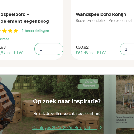
dspeelbord –
Wandspeelbord Konijn
Budgetvriendelijk | Professioneel
delement Regenboog
1 beoordelingen
orraad
,63
€
50,82
,99
incl. BTW
€
61,49
incl. BTW
Op zoek naar inspiratie?
Bekijk de volledige catalogus online!
Catalogus 2025/2026: Bekijk hier!