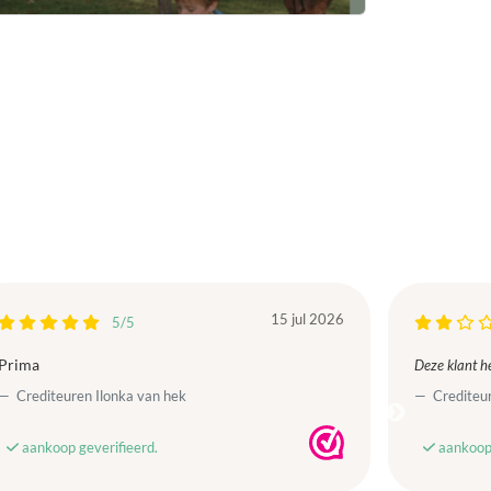
15 jul 2026
5/5
Prima
Deze klant he
Crediteuren Ilonka van hek
Crediteur
aankoop geverifieerd.
aankoop 