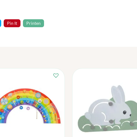
Pin It
Printen