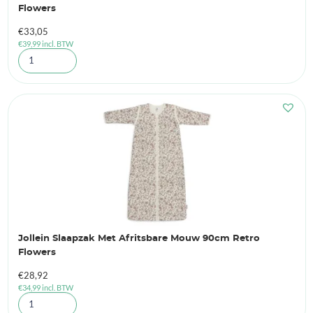
Flowers
€
33,05
€
39,99
incl. BTW
Jollein Slaapzak Met Afritsbare Mouw 90cm Retro
Flowers
€
28,92
€
34,99
incl. BTW