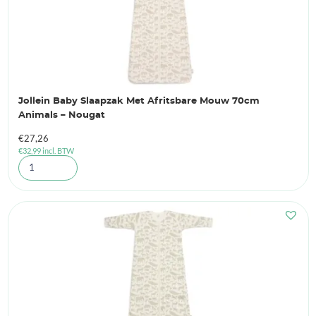
Jollein Baby Slaapzak Met Afritsbare Mouw 70cm
Animals – Nougat
€
27,26
€
32,99
incl. BTW