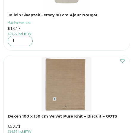
Jollein Slaapzak Jersey 90 cm Ajour Nougat
Nog 1 op voorraad.
€
18,17
€
21,99
incl. BTW
Deken 100 x 150 cm Velvet Pure Knit – Biscuit – GOTS
€
53,71
€
64,99
incl. BTW