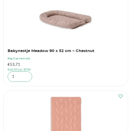
Babynestje Meadow 90 x 52 cm – Chestnut
Nog 2 op voorraad.
€
53,71
€
64,99
incl. BTW