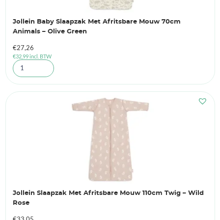
Jollein Baby Slaapzak Met Afritsbare Mouw 70cm
Animals – Olive Green
€
27,26
€
32,99
incl. BTW
Jollein Slaapzak Met Afritsbare Mouw 110cm Twig – Wild
Rose
€
33,05