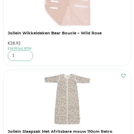
Jollein Wikkeldeken Bear Boucle – Wild Rose
€
28,92
€
34,99
incl. BTW
Jollein Slaapzak Met Afritsbare mouw 110cm Retro