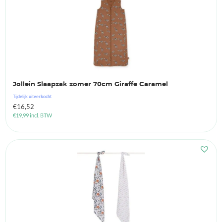
Jollein Slaapzak zomer 70cm Giraffe Caramel
Tijdelijk uitverkocht
€
16,52
€
19,99
incl. BTW