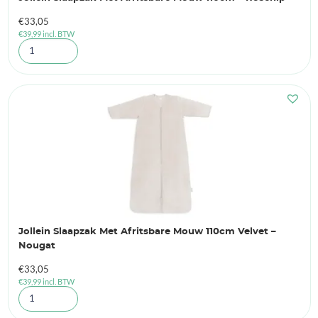
€
33,05
€
39,99
incl. BTW
Jollein Slaapzak Met Afritsbare Mouw 110cm Velvet –
Nougat
€
33,05
€
39,99
incl. BTW