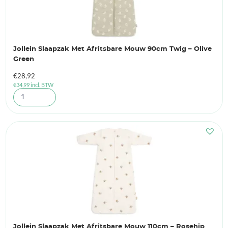
Jollein Slaapzak Met Afritsbare Mouw 90cm Twig – Olive
Green
€
28,92
€
34,99
incl. BTW
Jollein Slaapzak Met Afritsbare Mouw 110cm – Rosehip