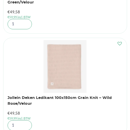
Green/Velour
€
49,58
€
59,99
incl. BTW
Jollein Deken Ledikant 100x150cm Grain Knit – Wild
Rose/Velour
€
49,58
€
59,99
incl. BTW