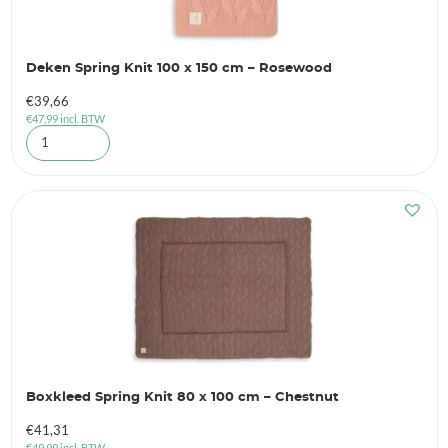
Deken Spring Knit 100 x 150 cm – Rosewood
€
39,66
€
47,99
incl. BTW
Boxkleed Spring Knit 80 x 100 cm – Chestnut
€
41,31
€
49,99
incl. BTW