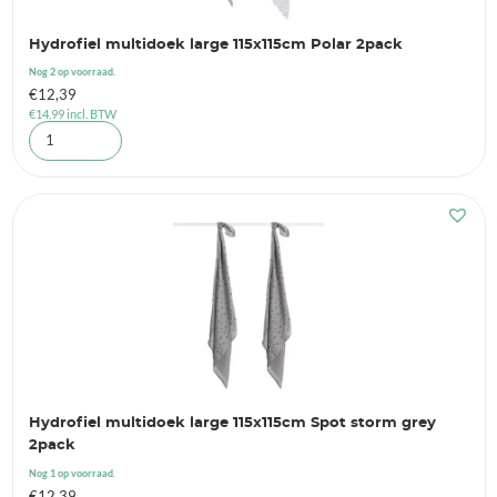
Hydrofiel multidoek large 115x115cm Polar 2pack
Nog 2 op voorraad.
€
12,39
€
14,99
incl. BTW
Hydrofiel multidoek large 115x115cm Spot storm grey
2pack
Nog 1 op voorraad.
€
12,39