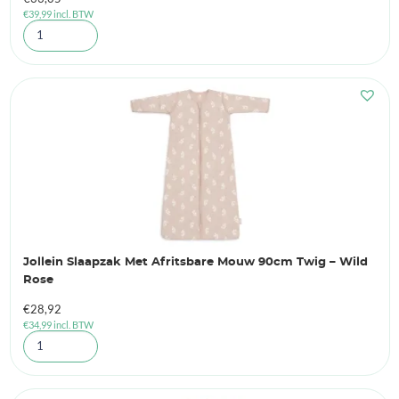
€
39,99
incl. BTW
Jollein Slaapzak Met Afritsbare Mouw 90cm Twig – Wild
Rose
€
28,92
€
34,99
incl. BTW