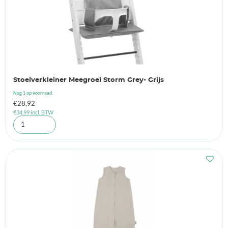
Stoelverkleiner Meegroei Storm Grey- Grijs
Nog 1 op voorraad.
€
28,92
€
34,99
incl. BTW