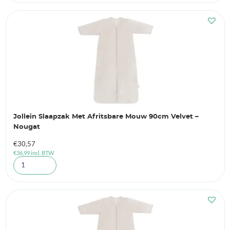
Jollein Slaapzak Met Afritsbare Mouw 90cm Velvet –
Nougat
€
30,57
€
36,99
incl. BTW