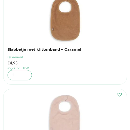
Slabbetje met klittenband – Caramel
Op voorraad
€
4,95
€
5,99
incl. BTW