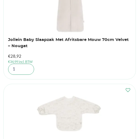
Jollein Baby Slaapzak Met Afritsbare Mouw 70cm Velvet
– Nougat
€
28,92
€
34,99
incl. BTW