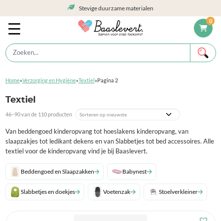
Stevige duurzame materialen
0
Home
»
Verzorging en Hygiëne
»
Textiel
»
Pagina 2
Textiel
46–90 van de 110 producten
Van beddengoed kinderopvang tot hoeslakens kinderopvang, van
slaapzakjes tot ledikant dekens en van Slabbetjes tot bed accessoires. Alle
textiel voor de kinderopvang vind je bij Baaslevert.
Beddengoed en Slaapzakken
Babynest
Slabbetjes en doekjes
Voetenzak
Stoelverkleiner