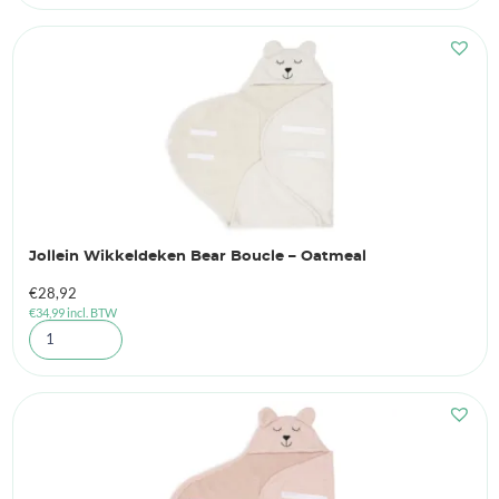
Jollein Wikkeldeken Bear Boucle – Oatmeal
€
28,92
€
34,99
incl. BTW