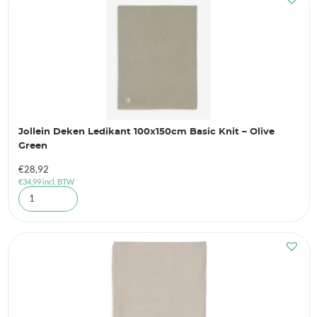
Jollein Deken Ledikant 100x150cm Basic Knit – Olive
Green
€
28,92
€
34,99
incl. BTW