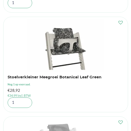
Stoelverkleiner Meegroei Botanical Leaf Green
Nog 1 op voorraad.
€
28,92
€
34,99
incl. BTW