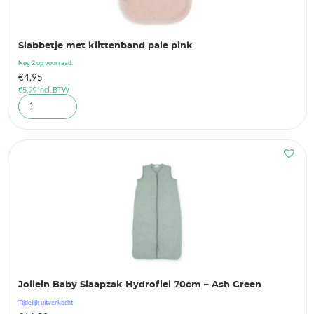
Slabbetje met klittenband pale pink
Nog 2 op voorraad.
€
4,95
€
5,99
incl. BTW
Jollein Baby Slaapzak Hydrofiel 70cm – Ash Green
Tijdelijk uitverkocht