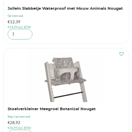
Jollein Slabbetje Waterproof met Mouw Animals Nougat
Op voorraad
€
12,39
€
14,99
incl. BTW
Stoelverkleiner Meegroei Botanical Nougat
Nog 1 op voorraad.
€
28,92
€
34,99
incl. BTW