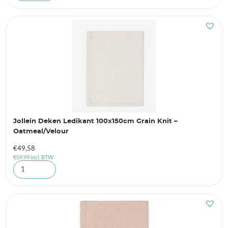
Jollein Deken Ledikant 100x150cm Grain Knit –
Oatmeal/Velour
€
49,58
€
59,99
incl. BTW