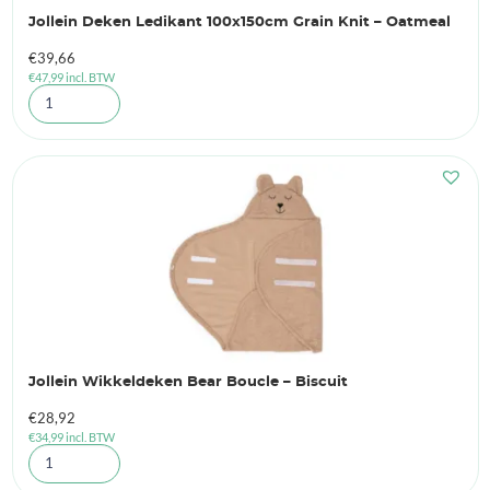
Jollein Deken Ledikant 100x150cm Grain Knit – Oatmeal
€
39,66
€
47,99
incl. BTW
Jollein Wikkeldeken Bear Boucle – Biscuit
€
28,92
€
34,99
incl. BTW