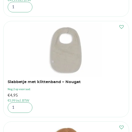
Slabbetje met klittenband – Nougat
Nog 2 op voorraad.
€
4,95
€
5,99
incl. BTW