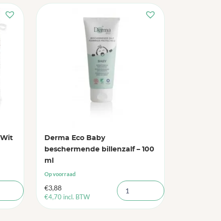
 Wit
Derma Eco Baby
beschermende billenzalf – 100
ml
Op voorraad
€
3,88
€
4,70
incl. BTW