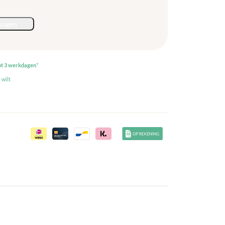
wagen
ot 3 werkdagen
*
 wilt