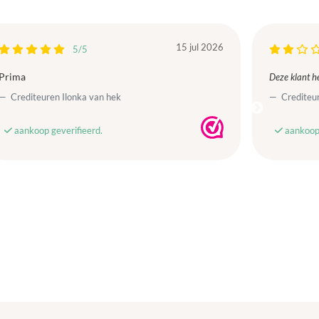
15 jul 2026
5/5
Prima
Deze klant he
Crediteuren Ilonka van hek
Crediteur
aankoop geverifieerd.
aankoop 