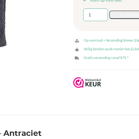
Ruim op voorraad
Washandje
In winkel
-
Antraciet
aantal
Op voorraad = Verzending binnen
1 t
Veilig betalen op de manier hoe jij dat
Gratis verzending vanaf €75,-*
 Antraciet