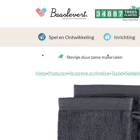
3
4
8
8
7
TREES
PLANTED
Sinds 1 maart 2022
Spel en Ontwikkeling
Inrichting
Stevige duurzame materialen
Home
»
Producten
»
Verzorging en Hygiëne
»
Textiel
»
Slabbetj