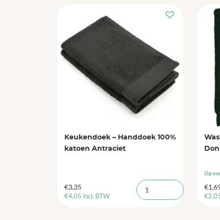
Keukendoek – Handdoek 100%
Was
katoen Antraciet
Don
Op vo
€
3,35
€
1,6
€
4,05
incl. BTW
€
2,0