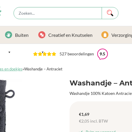
Buiten
Creatief en Knutselen
Verzorgin
527 beoordelingen
9.5
es en doekjes
»
Washandje – Antraciet
Washandje – Ant
Washandje 100% Katoen Antracie
€
1,69
€
2,05
incl. BTW