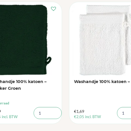
handje 100% katoen –
Washandje 100% katoen –
ker Groen
orraad
9
€
1,69
5
incl. BTW
€
2,05
incl. BTW