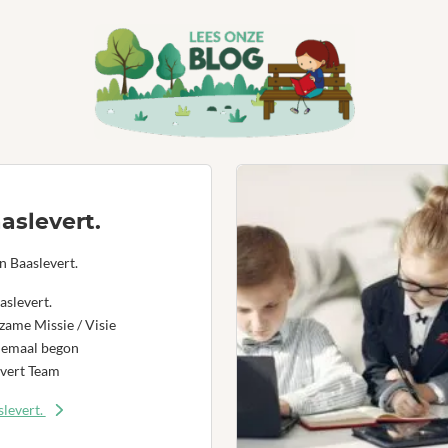
aslevert.
n Baaslevert.
aslevert.
ame Missie / Visie
lemaal begon
vert Team
levert.