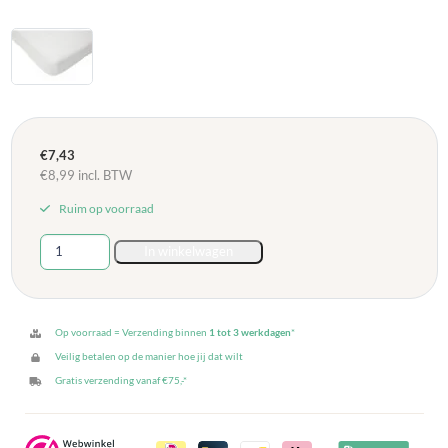
€
7,43
€
8,99
incl. BTW
Ruim op voorraad
Molton
In winkelwagen
Hoeslaken
60
x
120
Op voorraad = Verzending binnen
1 tot 3 werkdagen
*
cm
Veilig betalen op de manier hoe jij dat wilt
-
Gratis verzending vanaf €75,-*
Wit
aantal