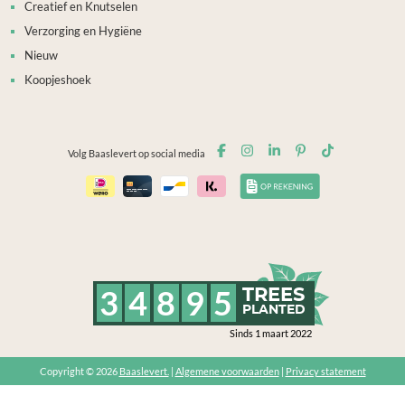
Creatief en Knutselen
Verzorging en Hygiëne
Nieuw
Koopjeshoek
Volg Baaslevert op social media
3
4
8
9
5
TREES
PLANTED
Sinds 1 maart 2022
Copyright © 2026
Baaslevert.
|
Algemene voorwaarden
|
Privacy statement