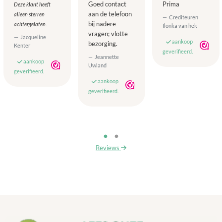
Goed contact
Prima
Deze klant heeft
aan de telefoon
alleen sterren
Crediteuren
bij nadere
achtergelaten.
Ilonka van hek
vragen; vlotte
Jacqueline
aankoop
bezorging.
Kenter
geverifieerd.
Jeannette
aankoop
Uwland
geverifieerd.
aankoop
geverifieerd.
Reviews