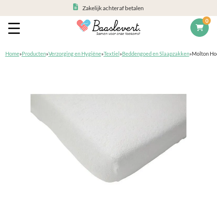
Zakelijk achteraf betalen
0
Home
»
Producten
»
Verzorging en Hygiëne
»
Textiel
»
Beddengoed en Slaapzakken
»
Molton Hoe