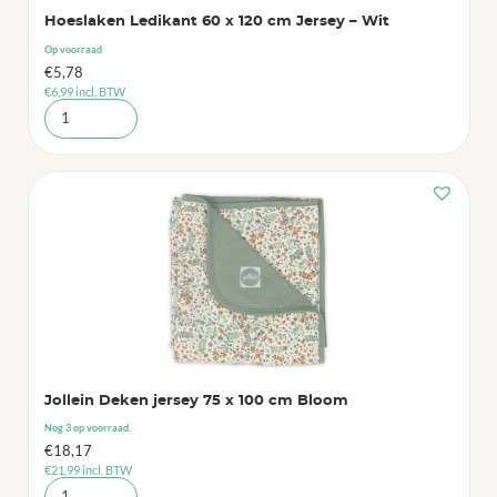
Hoeslaken Ledikant 60 x 120 cm Jersey – Wit
Op voorraad
€
5,78
€
6,99
incl. BTW
Jollein Deken jersey 75 x 100 cm Bloom
Nog 3 op voorraad.
€
18,17
€
21,99
incl. BTW