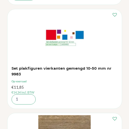
Set plakfiguren vierkanten gemengd 10-50 mm nr
9983
Op voorraad
€
11,85
€
14,34
incl. BTW