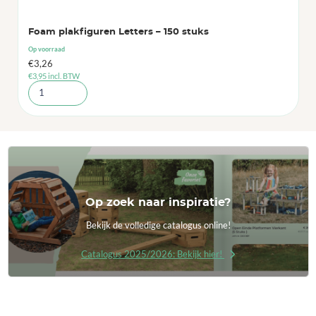
Foam plakfiguren Letters – 150 stuks
Op voorraad
€
3,26
€
3,95
incl. BTW
Op zoek naar inspiratie?
Bekijk de volledige catalogus online!
Catalogus 2025/2026: Bekijk hier!