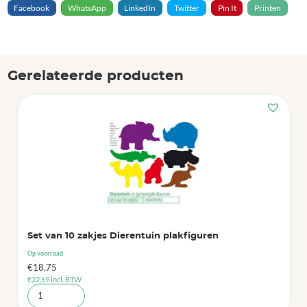
Facebook
WhatsApp
LinkedIn
Twitter
Pin It
Printen
Gerelateerde producten
Set van 10 zakjes Dierentuin plakfiguren
Op voorraad
€
18,75
€
22,69
incl. BTW