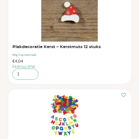
Plakdecoratie Kerst – Kerstmuts 12 stuks
Nog 1 op voorraad.
€
4,04
€
4,89
incl. BTW