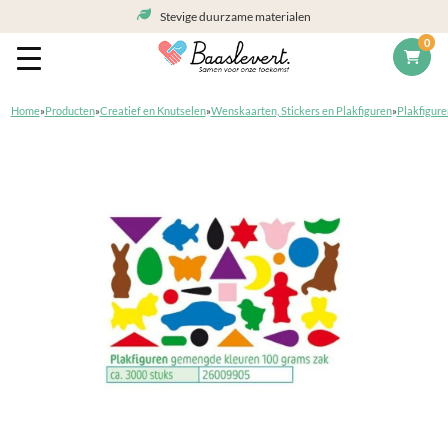
Stevige duurzame materialen
0
Home
»
Producten
»
Creatief en Knutselen
»
Wenskaarten, Stickers en Plakfiguren
»
Plakfigure