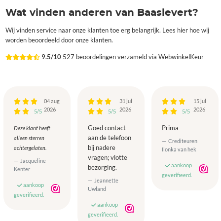
Wat vinden anderen van Baaslevert?
Wij vinden service naar onze klanten toe erg belangrijk. Lees hier hoe wij
worden beoordeeld door onze klanten.
9.5/10
527 beoordelingen verzameld via WebwinkelKeur
04 aug
31 jul
15 jul
2026
2026
2026
5/5
5/5
5/5
Goed contact
Prima
Deze klant heeft
aan de telefoon
alleen sterren
Crediteuren
bij nadere
achtergelaten.
Ilonka van hek
vragen; vlotte
Jacqueline
aankoop
bezorging.
Kenter
geverifieerd.
Jeannette
aankoop
Uwland
geverifieerd.
aankoop
geverifieerd.