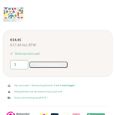
€
14,45
€
17,48
incl. BTW
Ruim op voorraad
Zakje
In winkelwagen
van
100
gram
gemengde
Op voorraad = Verzending binnen
1 tot 3 werkdagen
*
plakfiguren
Veilig betalen op de manier hoe jij dat wilt
aantal
Gratis verzending vanaf €75,-*