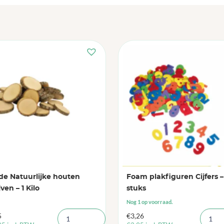
e Natuurlijke houten
Foam plakfiguren Cijfers –
jven – 1 Kilo
stuks
Nog 1 op voorraad.
5
€
3,26