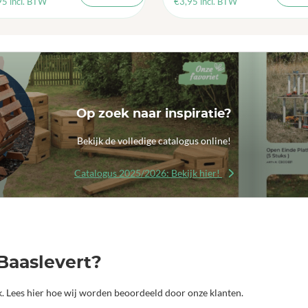
95
incl. BTW
€
3,95
incl. BTW
Op zoek naar inspiratie?
Bekijk de volledige catalogus online!
Catalogus 2025/2026: Bekijk hier!
Baaslevert?
jk. Lees hier hoe wij worden beoordeeld door onze klanten.