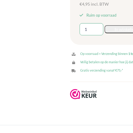
€
4,95
incl. BTW
Ruim op voorraad
Verschillende
In winkel
Foam
plakfiguren
-
200
Op voorraad = Verzending binnen
1 t
stuks
Veilig betalen op de manier hoe jij dat
aantal
Gratis verzending vanaf €75,-*