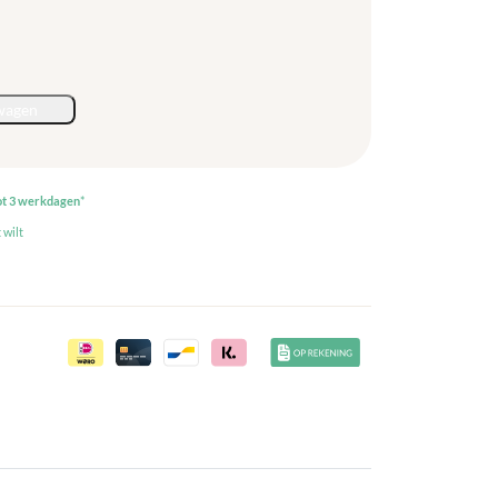
wagen
ot 3 werkdagen
*
 wilt