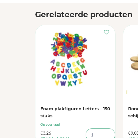
Gerelateerde producten
Foam plakfiguren Letters – 150
Rond
stuks
schi
Op voorraad
€
3,26
€
9,0