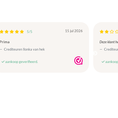
15 jul 2026
5/5
Prima
Deze klant he
Crediteuren Ilonka van hek
Crediteur
aankoop geverifieerd.
aankoop 