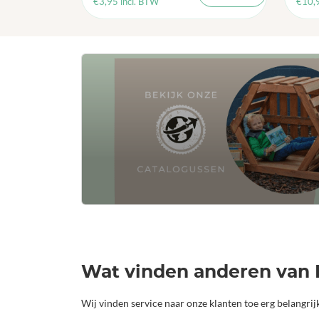
€
3,95
incl. BTW
€
10,
Wat vinden anderen van 
Wij vinden service naar onze klanten toe erg belangri