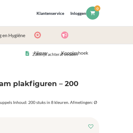
0
Klantenservice
Inloggen
g en Hygiëne
Nieuw
Koopjeshoek
Zakelijk achteraf betalen
am plakfiguren – 200
ruppels Inhoud: 200 stuks in 8 kleuren. Afmetingen: Ø