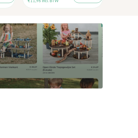
€
11,96
incl. BTW