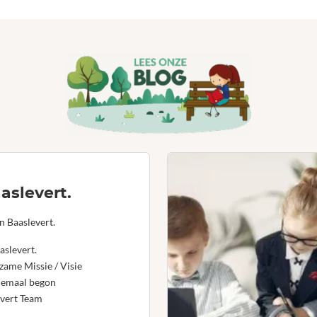
aslevert.
n Baaslevert.
aslevert.
ame Missie / Visie
lemaal begon
vert Team