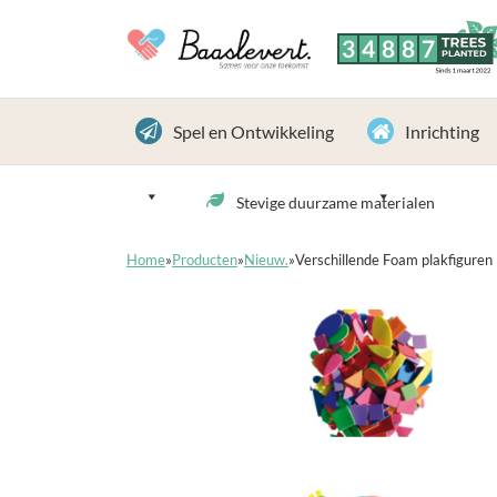
3
4
8
8
7
TREES
PLANTED
Sinds 1 maart 2022
Spel en Ontwikkeling
Inrichting
Stevige duurzame materialen
Home
»
Producten
»
Nieuw.
»
Verschillende Foam plakfiguren