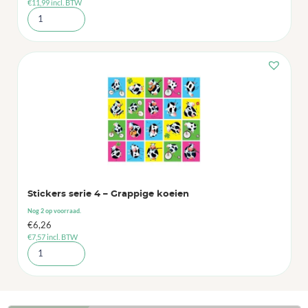
€
11,99
incl. BTW
Stickers serie 4 – Grappige koeien
Nog 2 op voorraad.
€
6,26
€
7,57
incl. BTW