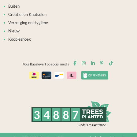
Buiten
Creatief en Knutselen
Verzorging en Hygiëne
Nieuw
Koopjeshoek
Volg Baaslevert op social media
3
4
8
8
7
TREES
PLANTED
Sinds 1 maart 2022