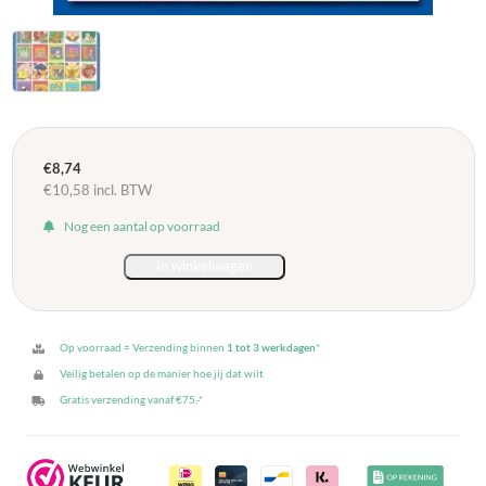
€
8,74
€
10,58
incl. BTW
Nog een aantal op voorraad
In winkelwagen
Stickers
serie
109
-
Op voorraad = Verzending binnen
1 tot 3 werkdagen
*
Bos
Veilig betalen op de manier hoe jij dat wilt
dieren
Gratis verzending vanaf €75,-*
aantal