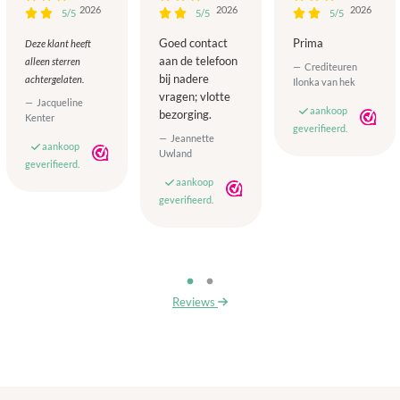
2026
2026
2026
5/5
5/5
5/5
Goed contact
Prima
Deze klant heeft
aan de telefoon
alleen sterren
Crediteuren
bij nadere
achtergelaten.
Ilonka van hek
vragen; vlotte
Jacqueline
aankoop
bezorging.
Kenter
geverifieerd.
Jeannette
aankoop
Uwland
geverifieerd.
aankoop
geverifieerd.
Reviews