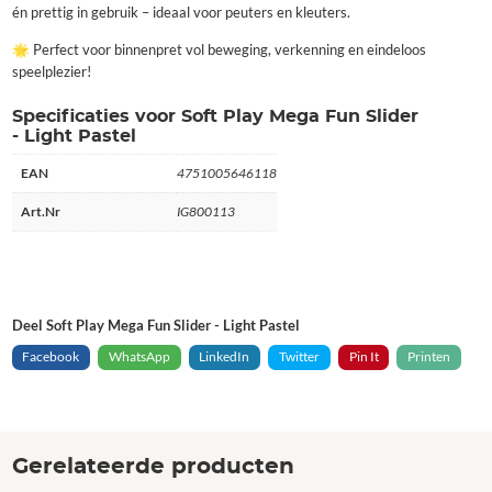
én prettig in gebruik – ideaal voor peuters en kleuters.
🌟 Perfect voor binnenpret vol beweging, verkenning en eindeloos
speelplezier!
Specificaties voor Soft Play Mega Fun Slider
- Light Pastel
EAN
4751005646118
Art.Nr
IG800113
Deel Soft Play Mega Fun Slider - Light Pastel
Facebook
WhatsApp
LinkedIn
Twitter
Pin It
Printen
Gerelateerde producten