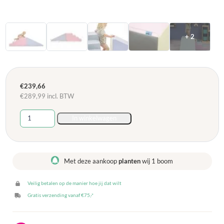
+ 2
€
239,66
€
289,99
incl. BTW
Soft
In winkelwagen
Play
Mega
Fun
Slider
Met deze aankoop
planten
wij 1 boom
- Light
Pastel
Veilig betalen op de manier hoe jij dat wilt
aantal
Gratis verzending vanaf €75,-*