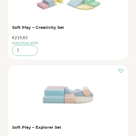
Soft Play – Creativity Set
€
219,83
€
265,99
incl. BTW
Soft Play – Explorer Set