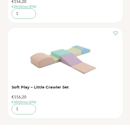
€
156,20
€
189,00
incl. BTW
Soft Play – Little Crawler Set
€
156,20
€
189,00
incl. BTW