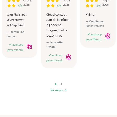
04 aug
31 jul
15 jul
2026
2026
2026
5/5
5/5
5/5
Goed contact
Prima
Deze klant heeft
aan de telefoon
alleen sterren
Crediteuren
bij nadere
achtergelaten.
Ilonka van hek
vragen; vlotte
Jacqueline
aankoop
bezorging.
Kenter
geverifieerd.
Jeannette
aankoop
Uwland
geverifieerd.
aankoop
geverifieerd.
Reviews