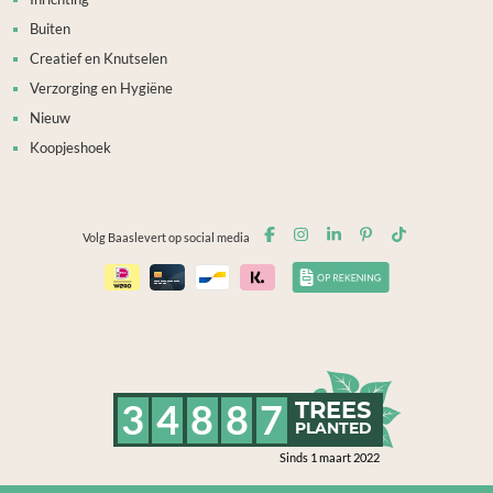
Buiten
Creatief en Knutselen
Verzorging en Hygiëne
Nieuw
Koopjeshoek
Volg Baaslevert op social media
3
4
8
8
7
TREES
PLANTED
Sinds 1 maart 2022