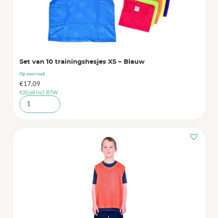
Set van 10 trainingshesjes XS – Blauw
Op voorraad
€
17,09
€
20,68
incl. BTW