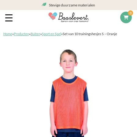
Stevige duurzame materialen
0
Home
»
Producten
»
Buiten
»
Sport en Spel
»
Set van 10 trainingshesjes S – Oranje