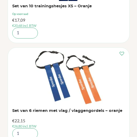
Set van 10 trainingshesjes XS – Oranje
Op voorraad
€
17,09
€
20,68
incl. BTW
Set van 6 riemen met vlag / vlaggengordels – oranje
€
22,15
€
26,80
incl. BTW