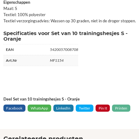
Eigenschappen
Maat: S
Textiel: 100% polyester
Textiel verzorgingsadvies: Wassen op 30 graden, niet in de droger stoppen.
Specificaties voor Set van 10 trainingshesjes S -
Oranje
EAN
5420057008708
Art.Nr
MF1154
Deel Set van 10 trainingshesjes S - Oranje
Facebook
WhatsApp
LinkedIn
Twitter
Pin It
Printen