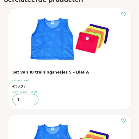
Gerelateerde producten
Set van 10 trainingshesjes S – Blauw
Op voorraad
€
19,27
€
23,32
incl. BTW