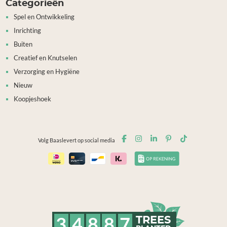
Categorieën
Spel en Ontwikkeling
Inrichting
Buiten
Creatief en Knutselen
Verzorging en Hygiëne
Nieuw
Koopjeshoek
Volg Baaslevert op social media
3
4
8
8
7
TREES