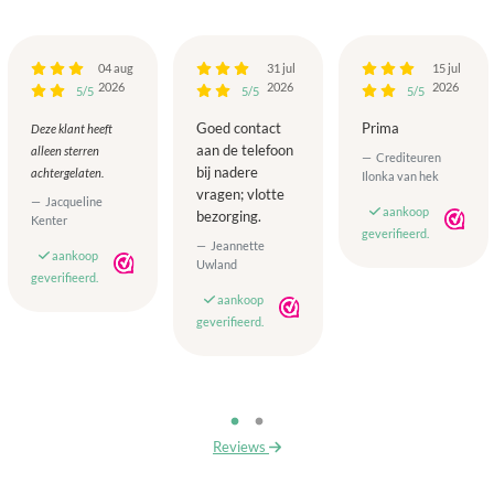
04 aug
31 jul
15 jul
2026
2026
2026
5/5
5/5
5/5
Goed contact
Prima
Deze klant heeft
aan de telefoon
alleen sterren
Crediteuren
bij nadere
achtergelaten.
Ilonka van hek
vragen; vlotte
Jacqueline
aankoop
bezorging.
Kenter
geverifieerd.
Jeannette
aankoop
Uwland
geverifieerd.
aankoop
geverifieerd.
Reviews