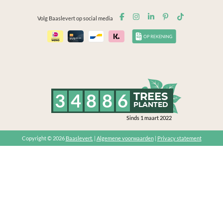
Volg Baaslevert op social media
3
4
8
8
6
TREES
PLANTED
Sinds 1 maart 2022
Copyright © 2026
Baaslevert.
|
Algemene voorwaarden
|
Privacy statement