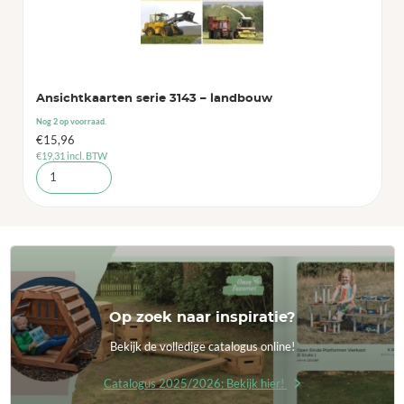
Ansichtkaarten serie 3143 – landbouw
Nog 2 op voorraad.
€
15,96
€
19,31
incl. BTW
Op zoek naar inspiratie?
Bekijk de volledige catalogus online!
Catalogus 2025/2026: Bekijk hier!