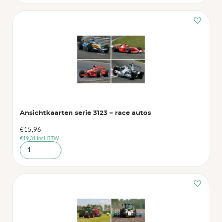
Ansichtkaarten serie 3123 – race autos
€
15,96
€
19,31
incl. BTW