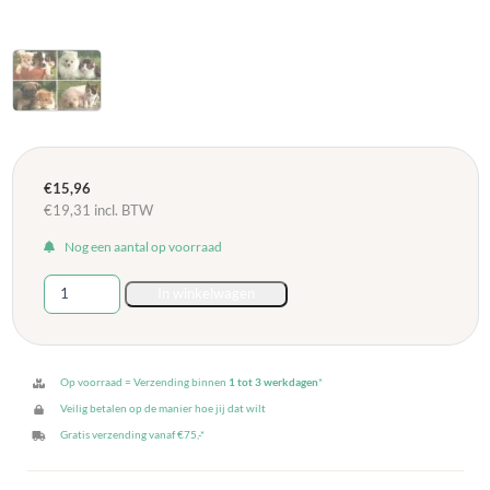
€
15,96
€
19,31
incl. BTW
Nog een aantal op voorraad
Ansichtkaarten
In winkelwagen
serie
4512
-
hondjes
Op voorraad = Verzending binnen
1 tot 3 werkdagen
*
met
Veilig betalen op de manier hoe jij dat wilt
poesjes
Gratis verzending vanaf €75,-*
aantal