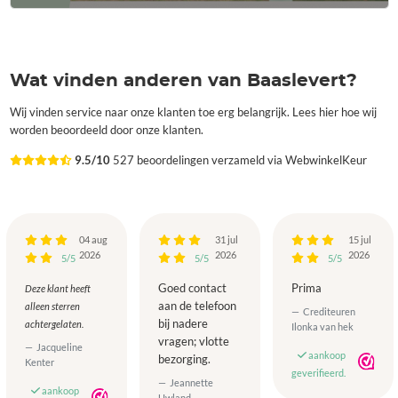
Wat vinden anderen van Baaslevert?
Wij vinden service naar onze klanten toe erg belangrijk. Lees hier hoe wij
worden beoordeeld door onze klanten.
9.5/10
527 beoordelingen verzameld via WebwinkelKeur
04 aug
31 jul
15 jul
2026
2026
2026
5/5
5/5
5/5
Goed contact
Prima
Deze klant heeft
aan de telefoon
alleen sterren
Crediteuren
bij nadere
achtergelaten.
Ilonka van hek
vragen; vlotte
Jacqueline
aankoop
bezorging.
Kenter
geverifieerd.
Jeannette
aankoop
Uwland