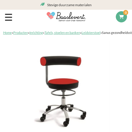
Stevige duurzame materialen
0
Home
»
Producten
»
Inrichting
»
Tafels, stoelen en banken
»
Leidsterstoel
»
Sanus gezondheidssto