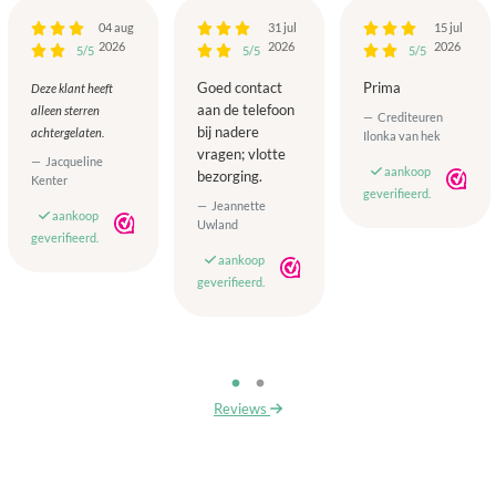
04 aug
31 jul
15 jul
2026
2026
2026
5/5
5/5
5/5
Goed contact
Prima
Deze klant heeft
aan de telefoon
alleen sterren
Crediteuren
bij nadere
achtergelaten.
Ilonka van hek
vragen; vlotte
Jacqueline
aankoop
bezorging.
Kenter
geverifieerd.
Jeannette
aankoop
Uwland
geverifieerd.
aankoop
geverifieerd.
Reviews