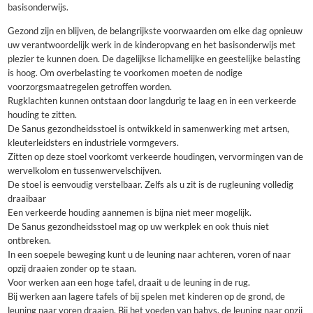
basisonderwijs.
Gezond zijn en blijven, de belangrijkste voorwaarden om elke dag opnieuw
uw verantwoordelijk werk in de kinderopvang en het basisonderwijs met
plezier te kunnen doen. De dagelijkse lichamelijke en geestelijke belasting
is hoog. Om overbelasting te voorkomen moeten de nodige
voorzorgsmaatregelen getroffen worden.
Rugklachten kunnen ontstaan door langdurig te laag en in een verkeerde
houding te zitten.
De Sanus gezondheidsstoel is ontwikkeld in samenwerking met artsen,
kleuterleidsters en industriele vormgevers.
Zitten op deze stoel voorkomt verkeerde houdingen, vervormingen van de
wervelkolom en tussenwervelschijven.
De stoel is eenvoudig verstelbaar. Zelfs als u zit is de rugleuning volledig
draaibaar
Een verkeerde houding aannemen is bijna niet meer mogelijk.
De Sanus gezondheidsstoel mag op uw werkplek en ook thuis niet
ontbreken.
In een soepele beweging kunt u de leuning naar achteren, voren of naar
opzij draaien zonder op te staan.
Voor werken aan een hoge tafel, draait u de leuning in de rug.
Bij werken aan lagere tafels of bij spelen met kinderen op de grond, de
leuning naar voren draaien. Bij het voeden van babys, de leuning naar opzij