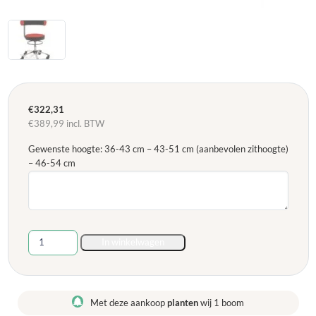
€
322,31
€
389,99
incl. BTW
Gewenste hoogte: 36-43 cm – 43-51 cm (aanbevolen zithoogte)
– 46-54 cm
Sanus
In winkelwagen
gezondheidsstoel,
bureaustoel
kunstleer
rood
Met deze aankoop
planten
wij 1 boom
zwart