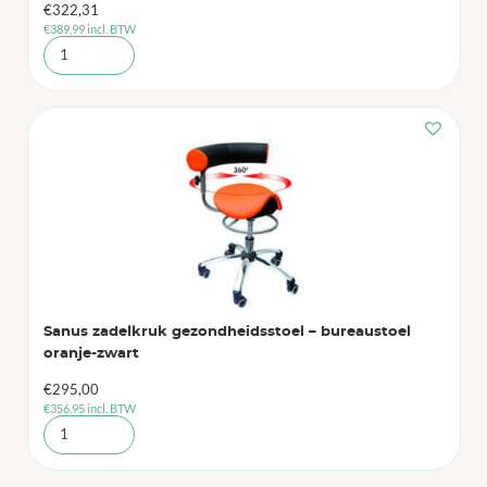
€
322,31
€
389,99
incl. BTW
Sanus zadelkruk gezondheidsstoel – bureaustoel
oranje-zwart
€
295,00
€
356,95
incl. BTW