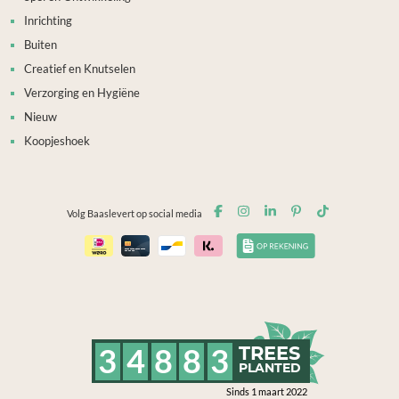
Inrichting
Buiten
Creatief en Knutselen
Verzorging en Hygiëne
Nieuw
Koopjeshoek
Volg Baaslevert op social media
3
4
8
8
3
TREES
PLANTED
Sinds 1 maart 2022