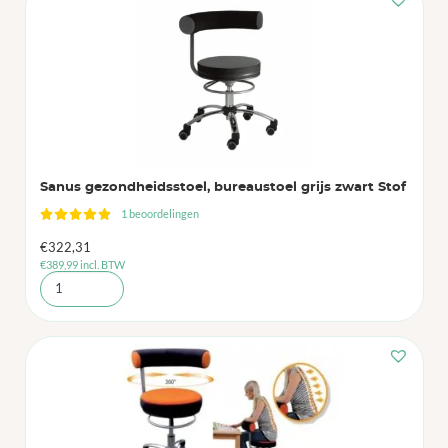
Sanus gezondheidsstoel, bureaustoel grijs zwart Stof
1 beoordelingen
€
322,31
€
389,99
incl. BTW