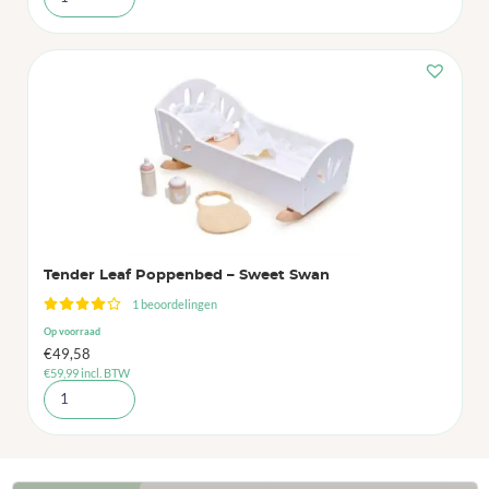
Tender Leaf Poppenbed – Sweet Swan
1 beoordelingen
Op voorraad
€
49,58
€
59,99
incl. BTW