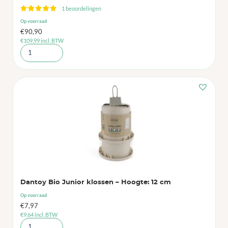
1 beoordelingen
Op voorraad
€
90,90
€
109,99
incl. BTW
Dantoy Bio Junior klossen – Hoogte: 12 cm
Op voorraad
€
7,97
€
9,64
incl. BTW