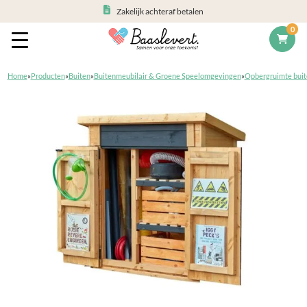
Zakelijk achteraf betalen
0
Home
»
Producten
»
Buiten
»
Buitenmeubilair & Groene Speelomgevingen
»
Opbergruimte buit