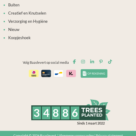
Buiten
Creatief en Knutselen
Verzorging en Hygiëne
Nieuw
Koopjeshoek
Volg Baaslevert op social media
3
4
8
8
6
TREES
PLANTED
Sinds 1 maart 2022
Copyright © 2026
Baaslevert.
|
Algemene voorwaarden
|
Privacy statement