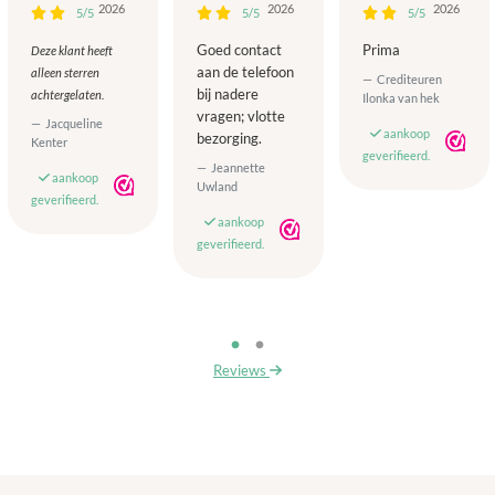
2026
2026
2026
5/5
5/5
5/5
Goed contact
Prima
Deze klant heeft
aan de telefoon
alleen sterren
Crediteuren
bij nadere
achtergelaten.
Ilonka van hek
vragen; vlotte
Jacqueline
aankoop
bezorging.
Kenter
geverifieerd.
Jeannette
aankoop
Uwland
geverifieerd.
aankoop
geverifieerd.
Reviews