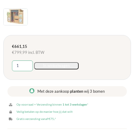
€
661,15
€
799,99
incl. BTW
Peuter
In winkelwagen
activiteitenkast
aantal
Met deze aankoop
planten
wij 3 bomen
Op voorraad = Verzending binnen
1 tot 3 werkdagen
*
Veilig betalen op de manier hoe jij dat wilt
Gratis verzending vanaf €75,-*