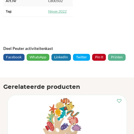
Art.Nr
C800502
Tag:
Nieuw 2022
Deel Peuter activiteitenkast
Facebook
WhatsApp
LinkedIn
Twitter
Pin It
Printen
Gerelateerde producten